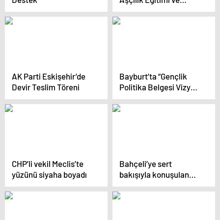
Ekonomik Kazanç
AK Parti Eskişehir’de
Bayburt’ta “Gençlik
Devir Teslim Töreni
Politika Belgesi Vizyon
Çalıştayı” düzenlendi
CHP’li vekil Meclis’te
Bahçeli’ye sert
yüzünü siyaha boyadı
bakışıyla konuşulan
Dervişoğlu: Biz onun
ne olduğunu biliriz