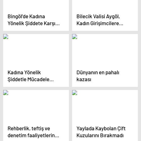
Bingöl’de Kadına
Bilecik Valisi Aygöl,
Yönelik Şiddete Karşı
Kadın Girişimcilere
Etkinlikler Düzenlendi
Destek Ziyareti
Gerçekleştirdi
Kadına Yönelik
Dünyanın en pahalı
Şiddetle Mücadele
kazası
Semineri Ünye’de
Gerçekleştirildi
Rehberlik, teftiş ve
Yaylada Kaybolan Çift
denetim faaliyetlerine
Kuzularını Bırakmadı