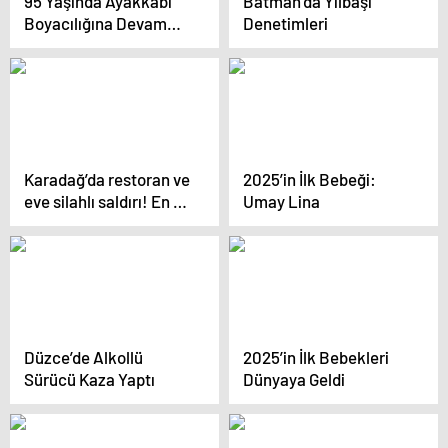
95 Yaşında Ayakkabı
Batman’da Yılbaşı
Boyacılığına Devam
Denetimleri
Ediyor
Karadağ’da restoran ve
2025’in İlk Bebeği:
eve silahlı saldırı! En az
Umay Lina
7 ölü, çok sayıda yaralı
var.
Düzce’de Alkollü
2025’in İlk Bebekleri
Sürücü Kaza Yaptı
Dünyaya Geldi