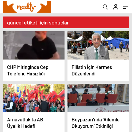
güncel etiketi için sonuçlar
CHP Mitinginde Cep
Filistin İçin Kermes
Telefonu Hırsızlığı
Düzenlendi
Arnavutluk’ta AB
Beypazarı’nda ‘Ailemle
Üyelik Hedefi
Okuyorum’ Etkinliği