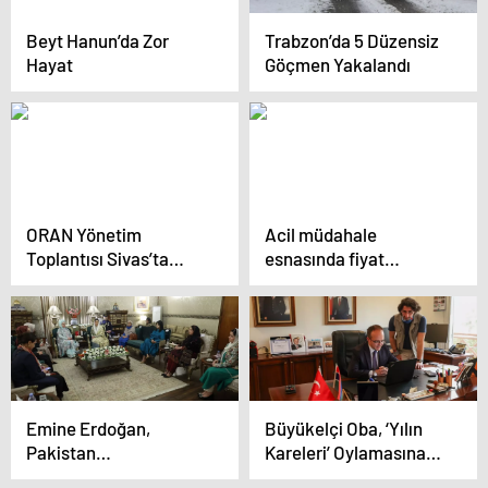
Beyt Hanun’da Zor
Trabzon’da 5 Düzensiz
Hayat
Göçmen Yakalandı
ORAN Yönetim
Acil müdahale
Toplantısı Sivas’ta
esnasında fiyat
Yapıldı
pazarlığı yapan
hastanenin biriminin
faaliyetleri durduruldu
Emine Erdoğan,
Büyükelçi Oba, ‘Yılın
Pakistan
Kareleri’ Oylamasına
Cumhurbaşkanı
Katıldı