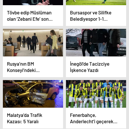
Tövbe edip Müslüman
Bursaspor ve Silifke
olan ‘Zebani Efe’ son
Belediyespor 1-1
haliyle gündemde
Berabere Kaldı
Rusya’nın BM
İnegöl’de Tacizciye
Konseyi’ndeki
İşkence Yazdı
konuşması protesto
edildi! Salonu terk
ettiler
Malatya’da Trafik
Fenerbahçe,
Kazası: 5 Yaralı
Anderlecht’i geçerek
son 16’ya yükseldi