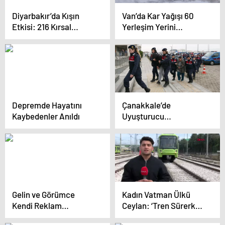
Diyarbakır’da Kışın
Van’da Kar Yağışı 60
Etkisi: 216 Kırsal
Yerleşim Yerini
Mahalle Yolu Açıldı
Ulaşıma Kapattı
Depremde Hayatını
Çanakkale’de
Kaybedenler Anıldı
Uyuşturucu
Operasyonu
Gelin ve Görümce
Kadın Vatman Ülkü
Kendi Reklam
Ceylan: ‘Tren Sürerken
Şirketlerini Kurdu
Kadınlardan Kalp