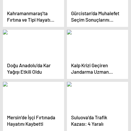
Kahramanmaraş’ta
Gürcistan’da Muhalefet
Fırtına ve Tipi Hayatı
Seçim Sonuçlarını
Olumsuz Etkiliyor
Protesto Ediyor
Doğu Anadolu’da Kar
Kalp Krizi Geçiren
Yağışı Etkili Oldu
Jandarma Uzman
Çavuş Musa Dağ
Hayatını Kaybetti
Mersin’de İşçi Fırtınada
Suluova’da Trafik
Hayatını Kaybetti
Kazası: 4 Yaralı