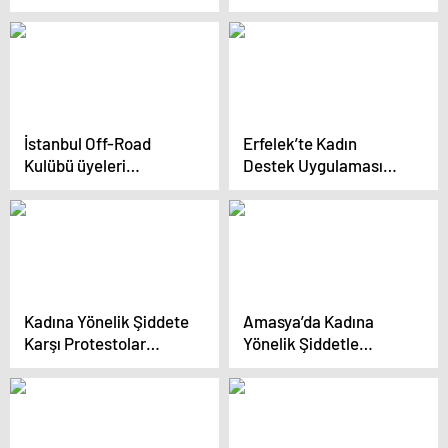
Ediyor
İstanbul Off-Road
Erfelek’te Kadın
Kulübü üyeleri
Destek Uygulaması
Dumlupınar Şehitliği’ni
(KADES)
ziyaret etti
Bilgilendirmesi
Kadına Yönelik Şiddete
Amasya’da Kadına
Karşı Protestolar
Yönelik Şiddetle
Dünyayı Sarsıyor
Mücadele Yürüyüşü
Düzenlendi