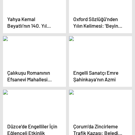
Yahya Kemal
Oxford Sözlüğü’nden
Beyatlı’nın 140. Yıl
Yılın Kelimesi: ‘Beyin
Dönümü Tekirdağ’da
Çürümesi’
Anıldı
Çalıkuşu Romanının
Engelli Sanatçı Emre
Efsanevi Mahallesi
Şahinkaya’nın Azmi
Zeyniler Sis
Tabakasıyla Kaplandı
Düzce’de Engelliler İçin
Çorum’da Zincirleme
Eğlenceli Etkinlik
Trafik Kazası: Belediye