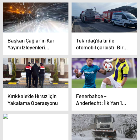
Başkan Çağlar’ın Kar
Tekirdağ’da tır ile
Yayını İzleyenleri
otomobil çarpıştı: Bir
Güldürdü
kişi hayatını kaybetti
Kırıkkale’de Hırsız için
Fenerbahçe –
Yakalama Operasyonu
Anderlecht: İlk Yarı 1-1
Eşitlik