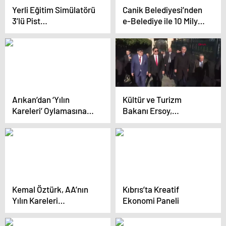
Yerli Eğitim Simülatörü
Canik Belediyesi’nden
3’lü Pist
e-Belediye ile 10 Milyon
Operasyonlarında
TL Tasarruf
Kullanılacak
Arıkan’dan ‘Yılın
Kültür ve Turizm
Kareleri’ Oylamasına
Bakanı Ersoy,
Katkı
Moğolistan
Cumhurbaşkanı ile
Tarihi Ziyaret
Gerçekleştirdi
Kemal Öztürk, AA’nın
Kıbrıs’ta Kreatif
Yılın Kareleri
Ekonomi Paneli
Oylamasına Katıldı