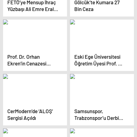
FETÖ’ye Mensup İhraç
Gölcük’te Kumara 27
Yüzbaşı Ali Emre Eral
Bin Ceza
Adana’da Yakalandı
Prof. Dr. Orhan
Eski Ege Üniversitesi
Ekren’in Cenazesi
Öğretim Üyesi Prof. Dr.
Torbalı’da Toprağa
Orhan Ekren’in
Verildi
Cenazesi Torbalı’da
Defnedildi
CerModern’de ‘ALOŞ’
Samsunspor,
Sergisi Açıldı
Trabzonspor’u Derbide
2-1 Yendi