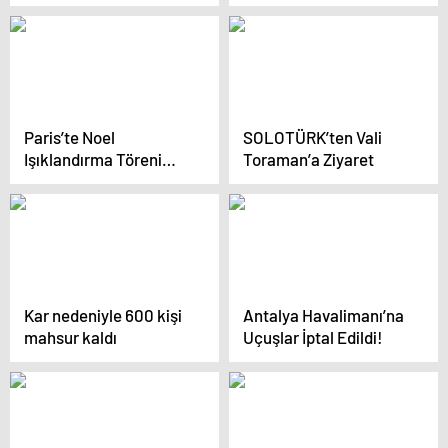
ilişkin genelge Resmi
Gazete’de
Paris’te Noel
SOLOTÜRK’ten Vali
Işıklandırma Töreni
Toraman’a Ziyaret
Yapıldı
Kar nedeniyle 600 kişi
Antalya Havalimanı’na
mahsur kaldı
Uçuşlar İptal Edildi!