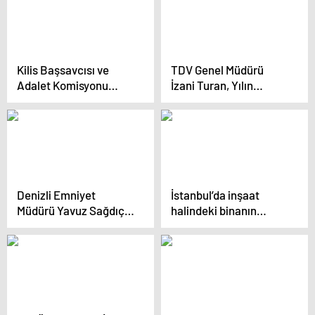
Kilis Başsavcısı ve
TDV Genel Müdürü
Adalet Komisyonu
İzani Turan, Yılın
Başkanı ‘Yılın Kareleri’
Kareleri Oylamasına
Oylamasına Katıldı
Katıldı
Denizli Emniyet
İstanbul’da inşaat
Müdürü Yavuz Sağdıç,
halindeki binanın
‘Yılın Kareleri’
yamuk kolonları
Oylamasına Katıldı
tartışma yarattı