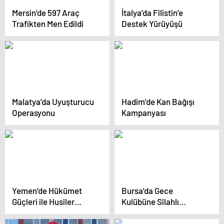
Mersin’de 597 Araç
İtalya’da Filistin’e
Trafikten Men Edildi
Destek Yürüyüşü
Malatya’da Uyuşturucu
Hadim’de Kan Bağışı
Operasyonu
Kampanyası
Yemen’de Hükümet
Bursa’da Gece
Güçleri ile Husiler
Kulübüne Silahlı
arasında çatışma çıktı
Saldırı: 3 Yaralı