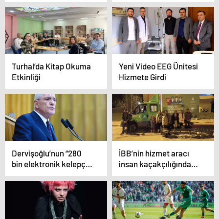
Turhal’da Kitap Okuma
Yeni Video EEG Ünitesi
Etkinliği
Hizmete Girdi
Dervişoğlu’nun “280
İBB’nin hizmet aracı
bin elektronik kelepçe
insan kaçakçılığında
alım ihalesi” iddiasına
kullanıldı
emniyetten yalanlama