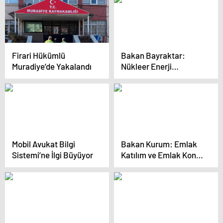
Firari Hükümlü
Bakan Bayraktar:
Muradiye’de Yakalandı
Nükleer Enerji
Geleceğin Kaynağı
Mobil Avukat Bilgi
Bakan Kurum: Emlak
Sistemi’ne İlgi Büyüyor
Katılım ve Emlak Konut
ortaklığı, İstanbul’da
kentsel dönüşüme
katkı sağlayacak