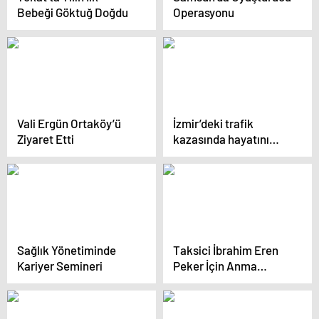
Bebeği Göktuğ Doğdu
Operasyonu
Vali Ergün Ortaköy’ü
İzmir’deki trafik
Ziyaret Etti
kazasında hayatını
kaybeden öğrencinin
okul müdürü başka bir
okula görevlendirildi
Sağlık Yönetiminde
Taksici İbrahim Eren
Kariyer Semineri
Peker İçin Anma
Etkinliği