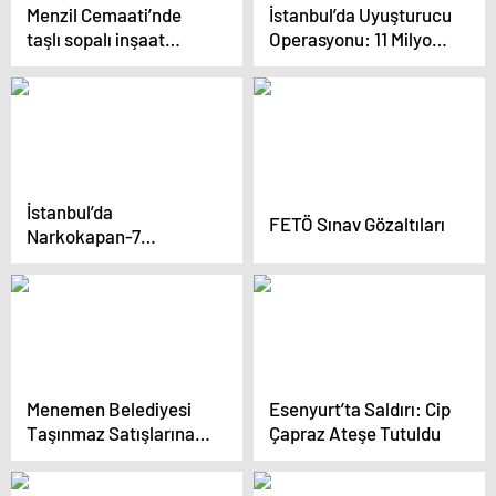
Menzil Cemaati’nde
İstanbul’da Uyuşturucu
taşlı sopalı inşaat
Operasyonu: 11 Milyon
kavgası
Hap Ele Geçirildi
İstanbul’da
FETÖ Sınav Gözaltıları
Narkokapan-7
Operasyonu: 11 Şüpheli
Yakalandı
Menemen Belediyesi
Esenyurt’ta Saldırı: Cip
Taşınmaz Satışlarına
Çapraz Ateşe Tutuldu
Protesto