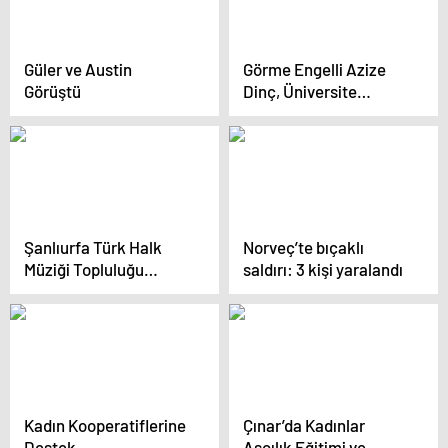
Güler ve Austin
Görme Engelli Azize
Görüştü
Dinç, Üniversite
Hayalini Gerçekleştirdi
Şanlıurfa Türk Halk
Norveç’te bıçaklı
Müziği Topluluğu
saldırı: 3 kişi yaralandı
Kilis’te Konser Verdi
Kadın Kooperatiflerine
Çınar’da Kadınlar
Destek
Aşçılık Eğitimi ve