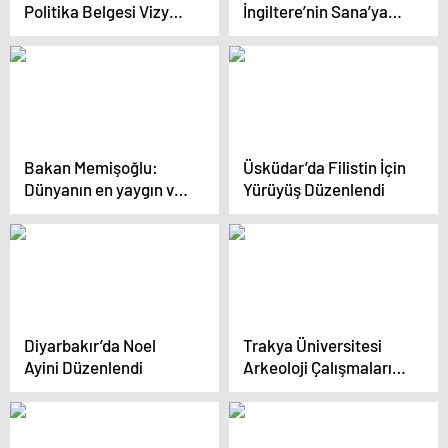
Politika Belgesi Vizyon
İngiltere’nin Sana’ya
Çalıştayı” düzenlendi
Hava Saldırısını
Duyurdu
Bakan Memişoğlu:
Üsküdar’da Filistin İçin
Dünyanın en yaygın ve
Yürüyüş Düzenlendi
en iyi sağlık
hizmetlerini veriyoruz
Diyarbakır’da Noel
Trakya Üniversitesi
Ayini Düzenlendi
Arkeoloji Çalışmaları
Toplandı