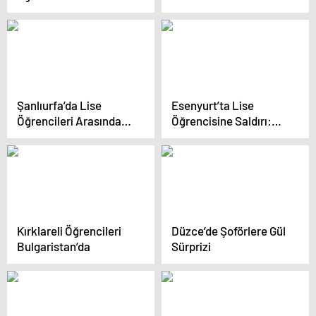
Başkanı ve 7 Kişi
Yaralandı
Şanlıurfa’da Lise
Esenyurt’ta Lise
Öğrencileri Arasında
Öğrencisine Saldırı:
Silahlı Kavga: 2 Yaralı
Baba Şikayetçi Oldu
Kırklareli Öğrencileri
Düzce’de Şoförlere Gül
Bulgaristan’da
Sürprizi