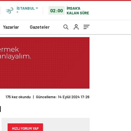
İMSAK'A
İSTANBUL
02:00
KALAN SÜRE
°
Yazarlar
Gazeteler
175 kez okundu
|
Güncelleme: 14 Eylül 2024 17:26
ı
HIZLI YORUM YAP