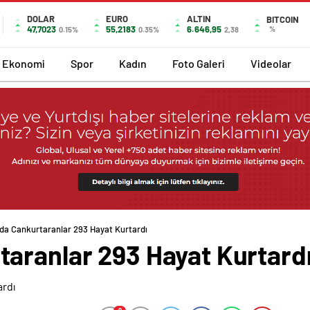
DOLAR
EURO
ALTIN
BITCOIN
47,7023
55,2183
6.646,95
%
0.15%
0.35%
2,38
Ekonomi
Spor
Kadın
Foto Galeri
Videolar
da Cankurtaranlar 293 Hayat Kurtardı
aranlar 293 Hayat Kurtard