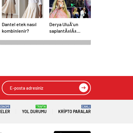
Dantel etek nasıl
Derya UluÄ’un
kombinlenir?
saplantÄ±lÄ±
hayranÄ±
uzaklaÅtÄ±rma
kararÄ±nÄ± hiÃ§e
saydÄ±, Ã¶n
sÄ±radan konseri
izledi
KONOMİ
TRAFİK
CANLI
TELER
YOL DURUMU
KRIPTO PARALAR