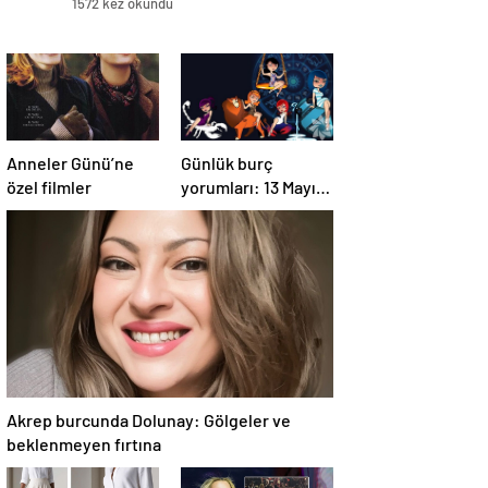
1572 kez okundu
Anneler Günü’ne
Günlük burç
özel filmler
yorumları: 13 Mayıs
2025 Salı
Akrep burcunda Dolunay: Gölgeler ve
beklenmeyen fırtına