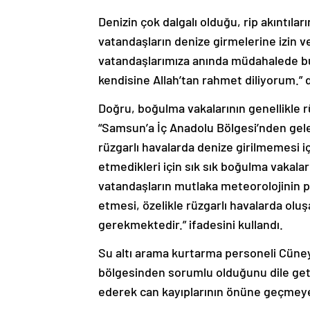
Denizin çok dalgalı olduğu, rip akıntıla
vatandaşların denize girmelerine izin 
vatandaşlarımıza anında müdahalede b
kendisine Allah’tan rahmet diliyorum.” 
Doğru, boğulma vakalarının genellikle 
“Samsun’a İç Anadolu Bölgesi’nden gele
rüzgarlı havalarda denize girilmemesi i
etmedikleri için sık sık boğulma vakala
vatandaşların mutlaka meteorolojinin pa
etmesi, özelikle rüzgarlı havalarda oluş
gerekmektedir.” ifadesini kullandı.
Su altı arama kurtarma personeli Cüney
bölgesinden sorumlu olduğunu dile get
ederek can kayıplarının önüne geçmeye ç