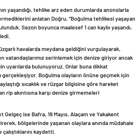
rının yaşandığı, tehlike arz eden durumlarda anonslarla
vermediklerini anlatan Doğru, “Boğulma tehlikesi yaşayan
ulunduk. Sezon boyunca maalesef 1 can kaybı yaşandı,
dedi.
rüzgarlı havalarda meydana geldiğini vurgulayarak,
n vatandaşlarımız serinlemek için denize giriyor ancak
çin uyarılarda bulunuyoruz. Onlar buna dikkat
rı gerçekleşiyor. Boğulma olayların önüne geçmek için
ylaştığı sıcaklık ve rüzgar bilgisine göre hareket
an rip akıntısına karşı denize girmemeleri
t Gelgeç ise Bafra, 19 Mayıs, Alaçam ve Yakakent
irerek, bölgelerinde yaşanan olaylara anında müdahale
alıştıklarını kaydetti.