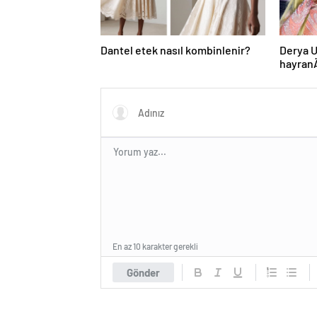
Dantel etek nasıl kombinlenir?
Derya U
hayran
kararÄ
sÄ±rada
En az 10 karakter gerekli
Gönder