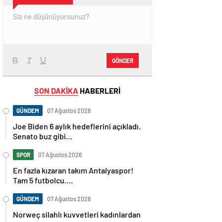
GÖNDER
SON DAKİKA
HABERLERİ
GÜNDEM
07 Ağustos 2026
Joe Biden 6 aylık hedeflerini açıkladı.
Senato buz gibi…
SPOR
07 Ağustos 2026
En fazla kızaran takım Antalyaspor!
Tam 5 futbolcu….
GÜNDEM
07 Ağustos 2026
Norweç silahlı kuvvetleri kadınlardan