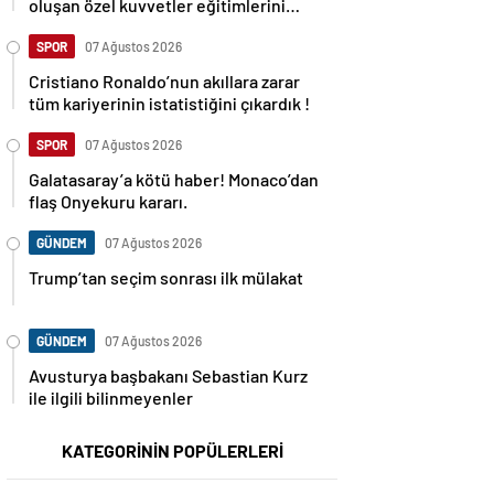
oluşan özel kuvvetler eğitimlerini
başlattı.
SPOR
07 Ağustos 2026
Cristiano Ronaldo’nun akıllara zarar
tüm kariyerinin istatistiğini çıkardık !
SPOR
07 Ağustos 2026
Galatasaray’a kötü haber! Monaco’dan
flaş Onyekuru kararı.
GÜNDEM
07 Ağustos 2026
Trump’tan seçim sonrası ilk mülakat
GÜNDEM
07 Ağustos 2026
Avusturya başbakanı Sebastian Kurz
ile ilgili bilinmeyenler
KATEGORİNİN POPÜLERLERİ