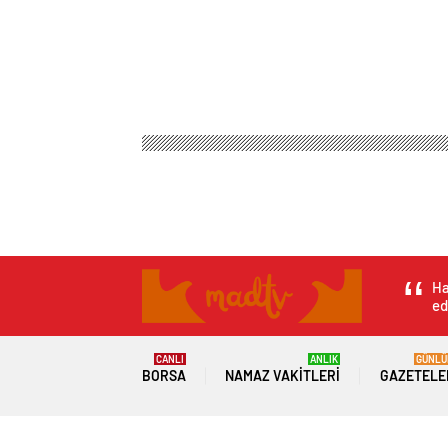
Ha
ed
CANLI
ANLIK
GÜNLÜ
BORSA
NAMAZ VAKITLERI
GAZETELE