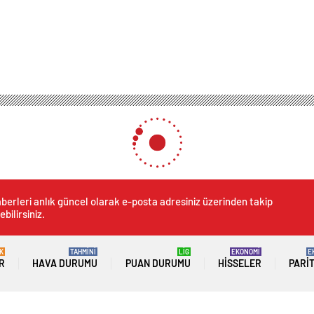
berleri anlık güncel olarak e-posta adresiniz üzerinden takip
ebilirsiniz.
K
TAHMİNİ
LİG
EKONOMİ
E
R
HAVA DURUMU
PUAN DURUMU
HISSELER
PARI