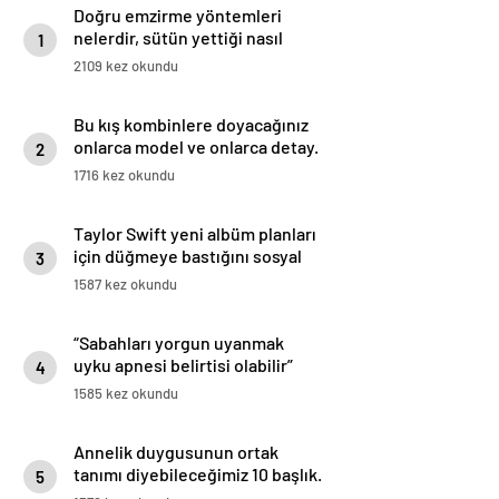
Doğru emzirme yöntemleri
nelerdir, sütün yettiği nasıl
1
anlaşılır?
2109 kez okundu
Bu kış kombinlere doyacağınız
onlarca model ve onlarca detay.
2
1716 kez okundu
Taylor Swift yeni albüm planları
için düğmeye bastığını sosyal
3
medyadan duyurdu!
1587 kez okundu
“Sabahları yorgun uyanmak
uyku apnesi belirtisi olabilir”
4
1585 kez okundu
Annelik duygusunun ortak
tanımı diyebileceğimiz 10 başlık.
5