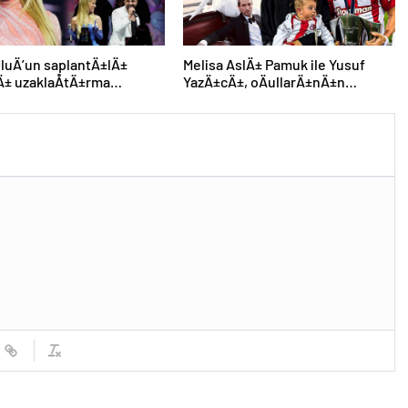
luÄ’un saplantÄ±lÄ±
Melisa AslÄ± Pamuk ile Yusuf
Ä± uzaklaÅtÄ±rma
YazÄ±cÄ±, oÄullarÄ±nÄ±n
±nÄ± hiÃ§e saydÄ±, Ã¶n
yÃ¼zÃ¼nÃ¼ ilk kez gÃ¶sterdi
n konseri izledi