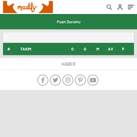
Puan Durumu
#
TAKIM
O
G
M
AV
P
HABER