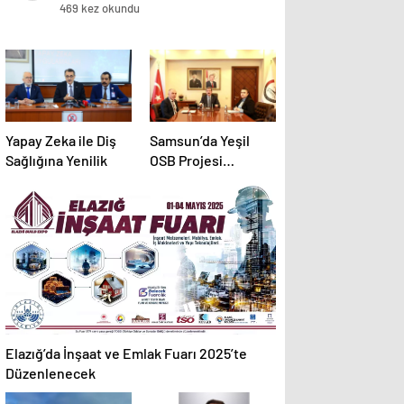
469 kez okundu
Yapay Zeka ile Diş
Samsun’da Yeşil
Sağlığına Yenilik
OSB Projesi
Başlatıldı
Elazığ’da İnşaat ve Emlak Fuarı 2025’te
Düzenlenecek