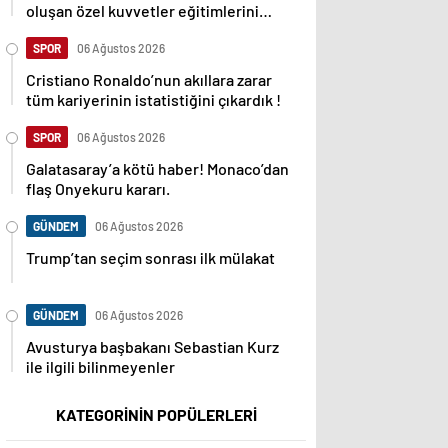
oluşan özel kuvvetler eğitimlerini
başlattı.
SPOR
06 Ağustos 2026
Cristiano Ronaldo’nun akıllara zarar
tüm kariyerinin istatistiğini çıkardık !
SPOR
06 Ağustos 2026
Galatasaray’a kötü haber! Monaco’dan
flaş Onyekuru kararı.
GÜNDEM
06 Ağustos 2026
Trump’tan seçim sonrası ilk mülakat
GÜNDEM
06 Ağustos 2026
Avusturya başbakanı Sebastian Kurz
ile ilgili bilinmeyenler
KATEGORİNİN POPÜLERLERİ