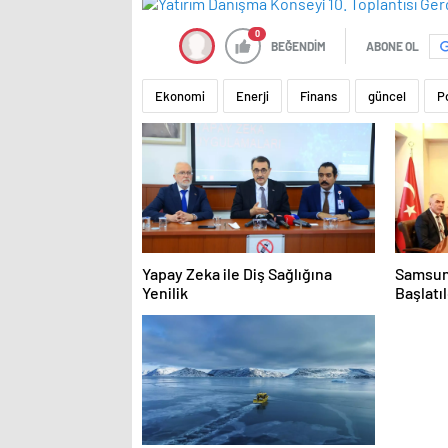
0
BEĞENDİM
ABONE OL
Ekonomi
Enerji
Finans
güncel
Po
Yapay Zeka ile Diş Sağlığına
Samsun’
Yenilik
Başlatıl