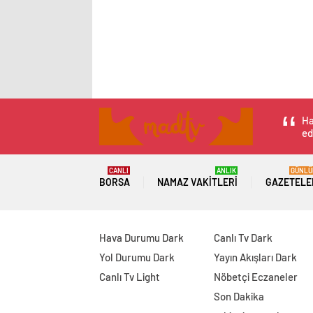
Ha
ed
CANLI
ANLIK
GÜNLÜ
BORSA
NAMAZ VAKITLERI
GAZETELE
Hava Durumu Dark
Canlı Tv Dark
Yol Durumu Dark
Yayın Akışları Dark
Canlı Tv Light
Nöbetçi Eczaneler
Son Dakika