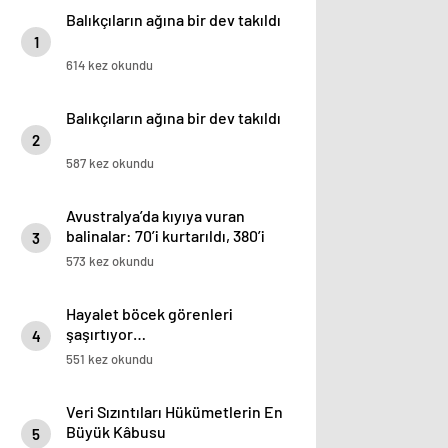
Balıkçıların ağına bir dev takıldı
1
614 kez okundu
Balıkçıların ağına bir dev takıldı
2
587 kez okundu
Avustralya’da kıyıya vuran
balinalar: 70’i kurtarıldı, 380’i
3
öldü
573 kez okundu
Hayalet böcek görenleri
şaşırtıyor…
4
551 kez okundu
Veri Sızıntıları Hükümetlerin En
Büyük Kâbusu
5