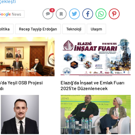
0
News
litika
Recep Tayyip Erdoğan
Teknoloji
Ulaşım
da Yeşil OSB Projesi
Elazığ’da İnşaat ve Emlak Fuarı
dı
2025’te Düzenlenecek