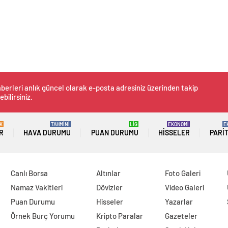
berleri anlık güncel olarak e-posta adresiniz üzerinden takip
ebilirsiniz.
K
TAHMİNİ
LİG
EKONOMİ
E
R
HAVA DURUMU
PUAN DURUMU
HISSELER
PARI
Canlı Borsa
Altınlar
Foto Galeri
Namaz Vakitleri
Dövizler
Video Galeri
Puan Durumu
Hisseler
Yazarlar
Örnek Burç Yorumu
Kripto Paralar
Gazeteler