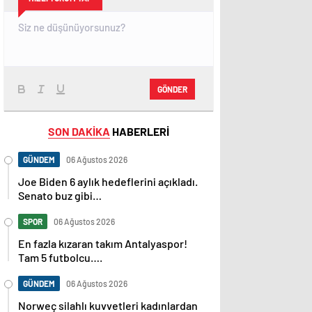
GÖNDER
SON DAKİKA
HABERLERİ
GÜNDEM
06 Ağustos 2026
Joe Biden 6 aylık hedeflerini açıkladı.
Senato buz gibi…
SPOR
06 Ağustos 2026
En fazla kızaran takım Antalyaspor!
Tam 5 futbolcu….
GÜNDEM
06 Ağustos 2026
Norweç silahlı kuvvetleri kadınlardan