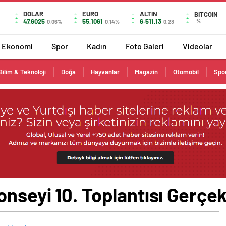
DOLAR
EURO
ALTIN
BITCOIN
47,6025
55,1061
6.511,13
%
0.06%
0.14%
0,23
Ekonomi
Spor
Kadın
Foto Galeri
Videolar
Bilim & Teknoloji
Doğa
Hayvanlar
Magazin
Otomobil
Spo
nseyi 10. Toplantısı Gerçek