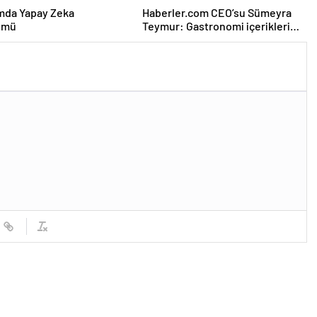
mda Yapay Zeka
Haberler.com CEO’su Sümeyra
ümü
Teymur: Gastronomi içerikleri
uzun soluklu