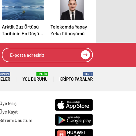
Arktik Buz Örtüsü
Telekomda Yapay
Tarihinin En Düşük
Zeka Dönüşümü
Seviyesinde
KONOMİ
TRAFİK
CANLI
TELER
YOL DURUMU
KRIPTO PARALAR
Üye Giriş
Üye Kayıt
Şifremi Unuttum