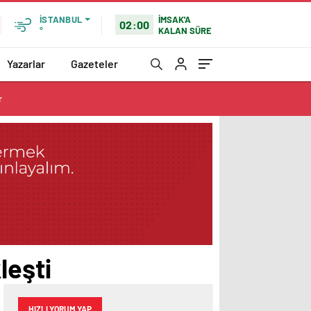
İMSAK'A
İSTANBUL
02:00
KALAN SÜRE
°
Yazarlar
Gazeteler
r
leşti
HIZLI YORUM YAP