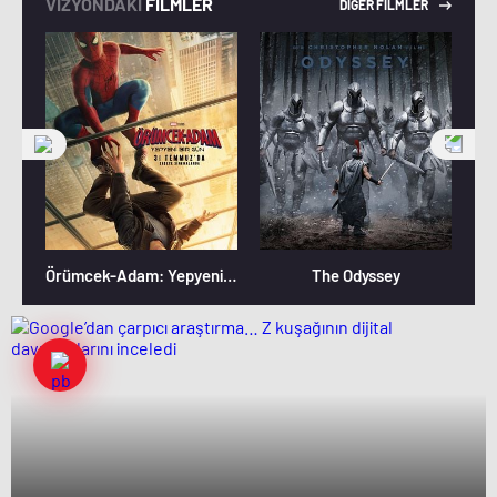
VİZYONDAKİ
FİLMLER
DİĞER FİLMLER
Örümcek-Adam: Yepyeni Bir Gün
The Odyssey
M