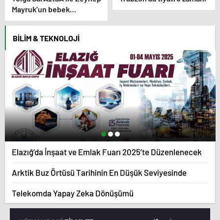
Mayruk’un bebek
heyecanÄ±: Cinsiyetini
aÃ§Ä±kladÄ±lar
BILIM & TEKNOLOJI
Elazığ’da İnşaat ve Emlak Fuarı 2025’te Düzenlenecek
Arktik Buz Örtüsü Tarihinin En Düşük Seviyesinde
Telekomda Yapay Zeka Dönüşümü