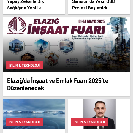
Yapay Zeka ile Diş
Samsun’da Yeşil OSB
Sağlığına Yenilik
Projesi Başlatıldı
BILIM & TEKNOLOJI
Elazığ’da İnşaat ve Emlak Fuarı 2025’te
Düzenlenecek
BILIM & TEKNOLOJI
BILIM & TEKNOLOJI