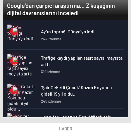
Google’dan çarpıcı araştırma… Z kuşağının
dijital davranışlarını inceledi
Ay’ın toprağı Dünya’ya indi
244 izlenme
Trafiğe kaydı yapılan taşıt sayısı mayısta
arttı
319 izlenme
‘Şair Ceketli Çocuk’ Kazım Koyuncu
gideli 19 yıl oldu…
245 izlenme
Jennifer Lopez ve Ben Affleck aşkı
ayrılık söylentileriyle gölgelendi
HABER
269 izlenme