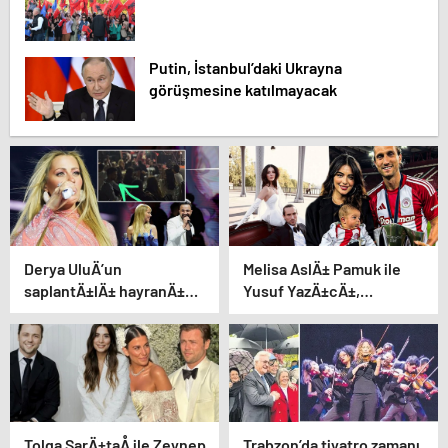
Putin, İstanbul’daki Ukrayna
görüşmesine katılmayacak
Derya UluÄ’un
Melisa AslÄ± Pamuk ile
saplantÄ±lÄ± hayranÄ±
Yusuf YazÄ±cÄ±,
uzaklaÅtÄ±rma
oÄullarÄ±nÄ±n
kararÄ±nÄ± hiÃ§e saydÄ±,
yÃ¼zÃ¼nÃ¼ ilk kez
Ã¶n sÄ±radan konseri
gÃ¶sterdi
izledi
Tolga SarÄ±taÅ ile Zeynep
Trabzon’da tiyatro zamanı