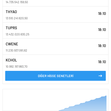
14.735.542.159,50
THYAO
18:10
13.510.241.620,50
TUPRS
18:10
13.432.020.630,25
CWENE
18:10
11.230.937.061,62
KCHOL
18:10
10.992.197.863,70
DİĞER HİSSE SENETLERİ
PARİTELER