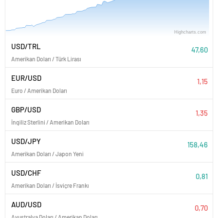
Highcharts.com
Nisan '26
Mayıs '26
Haziran '26
Temmuz '26
Ağustos '26
USD/TRL
47,60
Amerikan Doları / Türk Lirası
EUR/USD
1,15
Euro / Amerikan Doları
GBP/USD
1,35
İngiliz Sterlini / Amerikan Doları
USD/JPY
158,46
Amerikan Doları / Japon Yeni
USD/CHF
0,81
Amerikan Doları / İsviçre Frankı
AUD/USD
0,70
Avustralya Doları / Amerikan Doları