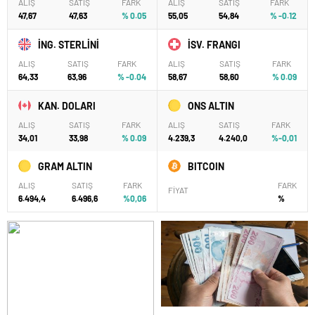
ALIŞ
SATIŞ
FARK
ALIŞ
SATIŞ
FARK
47,67
47,63
% 0.05
55,05
54,84
% -0.12
İNG. STERLİNİ
İSV. FRANGI
ALIŞ
SATIŞ
FARK
ALIŞ
SATIŞ
FARK
64,33
63,96
% -0.04
58,67
58,60
% 0.09
KAN. DOLARI
ONS ALTIN
ALIŞ
SATIŞ
FARK
ALIŞ
SATIŞ
FARK
34,01
33,98
% 0.09
4.239,3
4.240,0
%-0,01
GRAM ALTIN
BITCOIN
ALIŞ
SATIŞ
FARK
FARK
FİYAT
6.494,4
6.496,6
%0,06
%