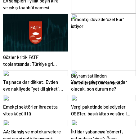
Ev sahipleri 1 yıllık peşin kira
ve çıkış taahhütnamesi
almaya başladı
İhracatçı dövizde ‘özel kur’
istiyor
Gözler kritik FATF
toplantısında: Türkiye gri
listeden çıkacak mı?
Bayram tatilinden
Taşınacaklar dikkat: Evden
Yurt dışı çıkış harcı ne kadar
dönenlerden ‘Osmangazi
eve nakliyede “yetkili şirket”
olacak, son durum ne?
Köprüsü’ isyanı
uyarısı
Emekçi sektörler ihracatta
Vergi paketinde belediyeler,
vites küçülttü
OSB’ler, basılı kitap ve süreli
yayınlar da unutulmadı
AA: Bahşiş ve motokuryelere
İktidar yabancıya ‘cömert’,
yeni vergi getirilmeyecek
vatandaşa ‘cimri’: Önce