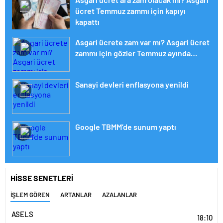
ücret Temmuz zammı için kapıyı
kapattı
Asgari ücrete zam var mı? Asgari ücret
zammı için gözler Temmuz ayında…
Sanayi devleri enflasyona yenildi
Google TBMM’de sunum yaptı
HİSSE SENETLERİ
İŞLEM GÖREN
ARTANLAR
AZALANLAR
ASELS
18:10