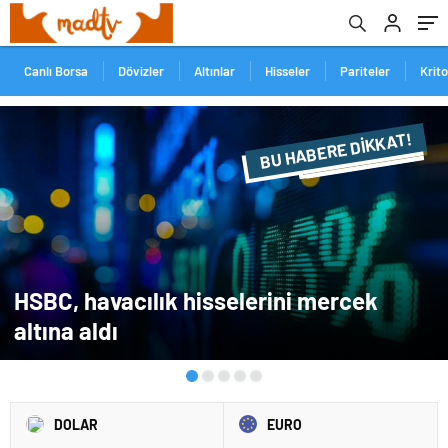
Canlı Borsa
Dövizler
Altınlar
Hisseler
Pariteler
Krit
BU HABERE DİKKAT!
FLAŞ FLAŞ...
SON DAKİKA
HSBC, havacılık hisselerini mercek
altına aldı
DOLAR
EURO