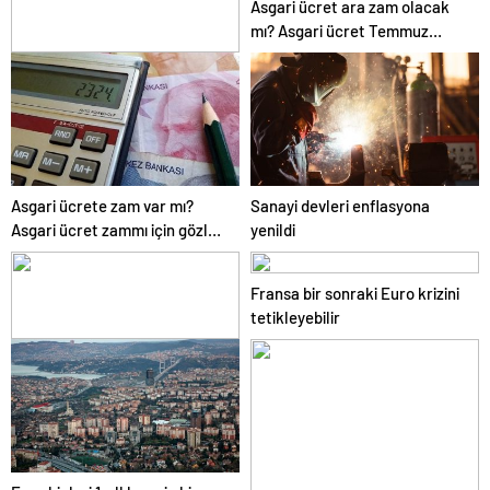
Asgari ücret ara zam olacak
mı? Asgari ücret Temmuz
zammı için kapıyı kapattı
Bazı işletmelerin yalnızca
kredi kartıyla ödeme alması
eleştirildi
Asgari ücrete zam var mı?
Sanayi devleri enflasyona
Asgari ücret zammı için gözler
yenildi
Temmuz ayında…
Fransa bir sonraki Euro krizini
tetikleyebilir
Google TBMM’de sunum yaptı