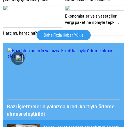
buradaki açları doyurun
Ekonomistler ve siyasetçiler,
vergi paketine ironiyle tepki
gösterdi
Harç mı, haraç mı?
Daha Fazla Haber Yükle
Bazı işletmelerin yalnızca kredi kartıyla ödeme
alması eleştirildi
Asgari ücret ara zam olacak mı? Asgari