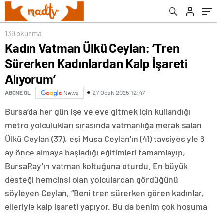
139 okunma
Kadın Vatman Ülkü Ceylan: ‘Tren
Sürerken Kadınlardan Kalp İşareti
Alıyorum’
27 Ocak 2025 12:47
ABONE OL
News
Bursa’da her gün işe ve eve gitmek için kullandığı
metro yolculukları sırasında vatmanlığa merak salan
Ülkü Ceylan (37), eşi Musa Ceylan’ın (41) tavsiyesiyle 6
ay önce almaya başladığı eğitimleri tamamlayıp,
BursaRay’ın vatman koltuğuna oturdu. En büyük
desteği hemcinsi olan yolculardan gördüğünü
söyleyen Ceylan, “Beni tren sürerken gören kadınlar,
elleriyle kalp işareti yapıyor. Bu da benim çok hoşuma