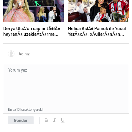
Derya UluÄ’un saplantÄ±lÄ±
Melisa AslÄ± Pamuk ile Yusuf
hayranÄ± uzaklaÅtÄ±rma
YazÄ±cÄ±, oÄullarÄ±nÄ±n
kararÄ±nÄ± hiÃ§e saydÄ±,
yÃ¼zÃ¼nÃ¼ ilk kez
Ã¶n sÄ±radan konseri izledi
gÃ¶sterdi
En az 10 karakter gerekli
Gönder