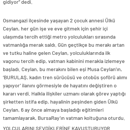
gidiyor” dedi.
Osmangazi ilçesinde yaşayan 2 çocuk annesi Ülkü
Ceylan, her gün işe ve eve gitmek için şehir içi
ulaşımda tercih ettiği metro yolculukları sırasında
vatmanlığa merak saldı. Gün geçtikçe bu merakı artan
ve tutku haline gelen Ceylan, yolculuklarında ilk
vagonu tercih edip, vatman kabinini merakla izlemeye
başladı. Ceylan, bu merakını bilen eşi Musa Ceylan’ın,
‘BURULAŞ, kadın tren sürücüsü ve otobüs şoförü alımı
yapıyor’ ilanını görmesiyle de hayatını değiştiren o
kararı verdi. Halkla ilişkiler uzmanı olarak görev yaptığı
şirketten istifa edip, hayalinin peşinden giden Ülkü
Ceylan, 6 ay önce almaya başladığı eğitimleri
tamamlayarak, BursaRay’ın vatman koltuğuna oturdu.
YOLCULARINI SEVDİKLERİNE KAVUŞTURUYOR