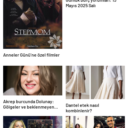
Mayıs 2025 Salı
Anneler Günü’ne özel filmler
Akrep burcunda Dolunay:
Dantel etek nasıl
Gölgeler ve beklenmeyen
kombinlenir?
fırtına