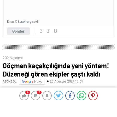
En az 10 karakter gerekli
Gönder
0
0
0
0
202 okunma
Göçmen kaçakçılığında yeni yöntem!