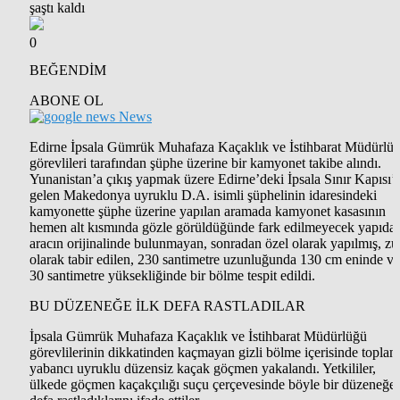
0
BEĞENDİM
ABONE OL
News
Edirne İpsala Gümrük Muhafaza Kaçaklık ve İstihbarat Müdürlü
görevlileri tarafından şüphe üzerine bir kamyonet takibe alındı.
Yunanistan’a çıkış yapmak üzere Edirne’deki İpsala Sınır Kapısı’
gelen Makedonya uyruklu D.A. isimli şüphelinin idaresindeki
kamyonette şüphe üzerine yapılan aramada kamyonet kasasının
hemen alt kısmında gözle görüldüğünde fark edilmeyecek yapıda,
aracın orijinalinde bulunmayan, sonradan özel olarak yapılmış, zu
olarak tabir edilen, 230 santimetre uzunluğunda 130 cm eninde ve
30 santimetre yüksekliğinde bir bölme tespit edildi.
BU DÜZENEĞE İLK DEFA RASTLADILAR
İpsala Gümrük Muhafaza Kaçaklık ve İstihbarat Müdürlüğü
görevlilerinin dikkatinden kaçmayan gizli bölme içerisinde toplam
yabancı uyruklu düzensiz kaçak göçmen yakalandı. Yetkililer,
ülkede göçmen kaçakçılığı suçu çerçevesinde böyle bir düzeneğe 