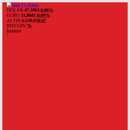
DOLAR
47,5963
0.06%
EURO
55,0681
0.09%
ALTIN
6.539,92
0,67
BITCOIN
%
İstanbul
°