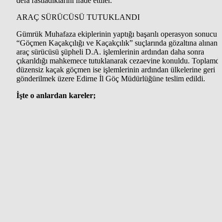
defa rastladıklarını ifade ettiler.
ARAÇ SÜRÜCÜSÜ TUTUKLANDI
Gümrük Muhafaza ekiplerinin yaptığı başarılı operasyon sonucu
“Göçmen Kaçakçılığı ve Kaçakçılık” suçlarında gözaltına alınan
araç sürücüsü şüpheli D.A. işlemlerinin ardından daha sonra
çıkarıldığı mahkemece tutuklanarak cezaevine konuldu. Toplamd
düzensiz kaçak göçmen ise işlemlerinin ardından ülkelerine geri
gönderilmek üzere Edirne İl Göç Müdürlüğüne teslim edildi.
İşte o anlardan kareler;