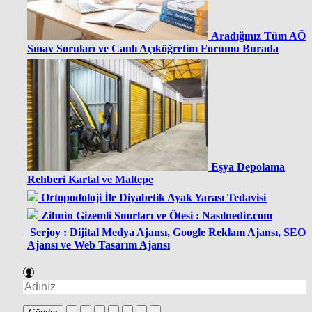
Aradığınız Tüm AÖ
Sınav Soruları ve Canlı Açıköğretim Forumu Burada
Eşya Depolama
Rehberi Kartal ve Maltepe
Ortopodoloji İle Diyabetik Ayak Yarası Tedavisi
Zihnin Gizemli Sınırları ve Ötesi : Nasılnedir.com
Serjoy : Dijital Medya Ajansı, Google Reklam Ajansı, SEO
Ajansı ve Web Tasarım Ajansı