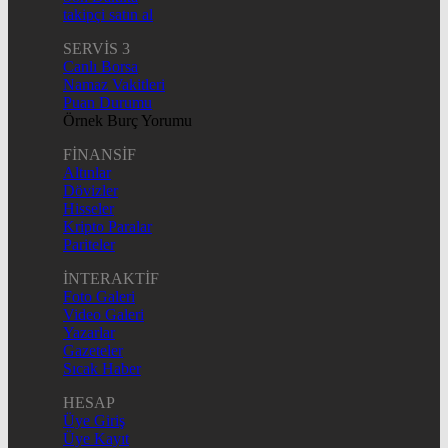
takipçi satın al
SERVİS 3
Canlı Borsa
Namaz Vakitleri
Puan Durumu
Örnek Burç Yorumu
FİNANSİF
Altınlar
Dövizler
Hisseler
Kripto Paralar
Pariteler
İNTERAKTİF
Foto Galeri
Video Galeri
Yazarlar
Gazeteler
Sıcak Haber
HESAP
Üye Giriş
Üye Kayıt