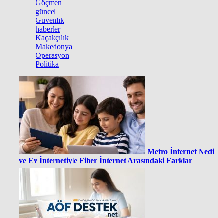
Göçmen
güncel
Güvenlik
haberler
Kaçakçılık
Makedonya
Operasyon
Politika
Metro İnternet Nedir
ve Ev İnternetiyle Fiber İnternet Arasındaki Farklar