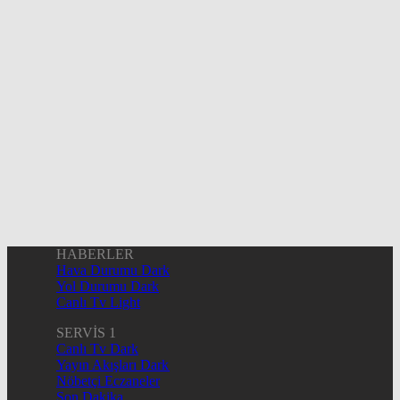
HABERLER
Hava Durumu Dark
Yol Durumu Dark
Canlı Tv Light
SERVİS 1
Canlı Tv Dark
Yayın Akışları Dark
Nöbetçi Eczaneler
Son Dakika