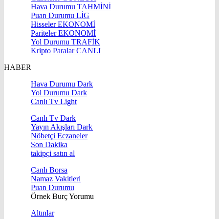
Hava Durumu
TAHMİNİ
Puan Durumu
LİG
Hisseler
EKONOMİ
Pariteler
EKONOMİ
Yol Durumu
TRAFİK
Kripto Paralar
CANLI
HABER
Hava Durumu Dark
Yol Durumu Dark
Canlı Tv Light
Canlı Tv Dark
Yayın Akışları Dark
Nöbetçi Eczaneler
Son Dakika
takipçi satın al
Canlı Borsa
Namaz Vakitleri
Puan Durumu
Örnek Burç Yorumu
Altınlar