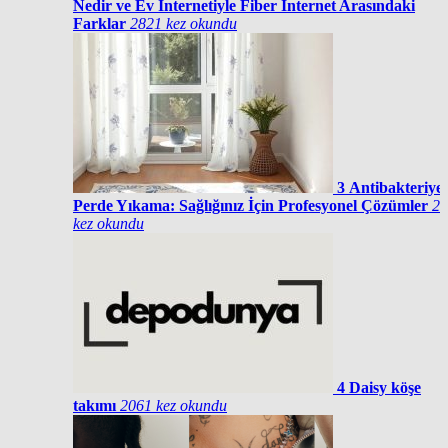
Nedir ve Ev İnternetiyle Fiber İnternet Arasındaki
Farklar
2821 kez okundu
3
Antibakteriyel
Perde Yıkama: Sağlığınız İçin Profesyonel Çözümler
25
kez okundu
4
Daisy köşe
takımı
2061 kez okundu