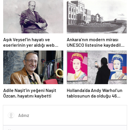
sunuldu
Aşık Veysel’in hayatı ve
Ankara’nın modern mirası
eserlerinin yer aldığı web
UNESCO listesine kaydedildi;
portalı hizmete girdi
Türkiye’nin listedeki varlık
sayısı 80 oldu
Adile Naşit’in yeğeni Naşit
Hollanda’da Andy Warhol’un
Özcan, hayatını kaybetti
tablosunun da olduğu 46
sanat eseri çöpe atıldı