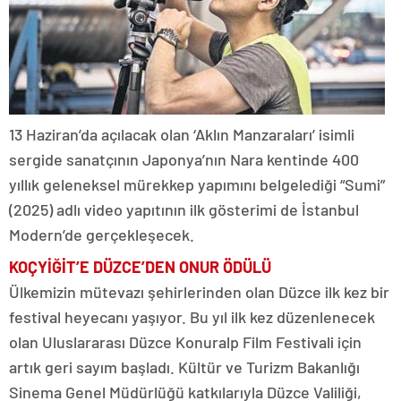
13 Haziran’da açılacak olan ‘Aklın Manzaraları’ isimli
sergide sanatçının Japonya’nın Nara kentinde 400
yıllık geleneksel mürekkep yapımını belgelediği “Sumi”
(2025) adlı video yapıtının ilk gösterimi de İstanbul
Modern’de gerçekleşecek.
KOÇYİĞİT’E
DÜZCE’DEN ONUR ÖDÜLÜ
Ülkemizin mütevazı şehirlerinden olan Düzce ilk kez bir
festival heyecanı yaşıyor. Bu yıl ilk kez düzenlenecek
olan Uluslararası Düzce Konuralp Film Festivali için
artık geri sayım başladı. Kültür ve Turizm Bakanlığı
Sinema Genel Müdürlüğü katkılarıyla Düzce Valiliği,