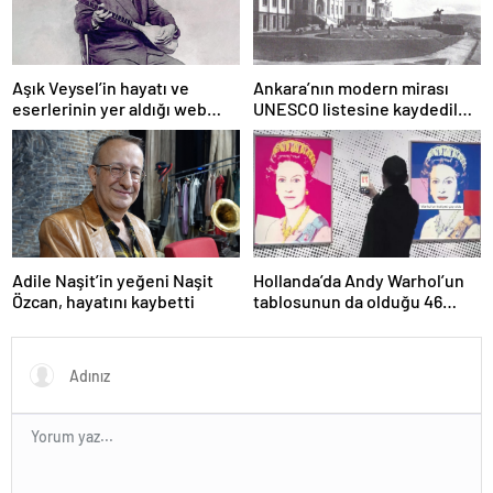
Aşık Veysel’in hayatı ve
Ankara’nın modern mirası
eserlerinin yer aldığı web
UNESCO listesine kaydedildi;
portalı hizmete girdi
Türkiye’nin listedeki varlık
sayısı 80 oldu
Adile Naşit’in yeğeni Naşit
Hollanda’da Andy Warhol’un
Özcan, hayatını kaybetti
tablosunun da olduğu 46
sanat eseri çöpe atıldı