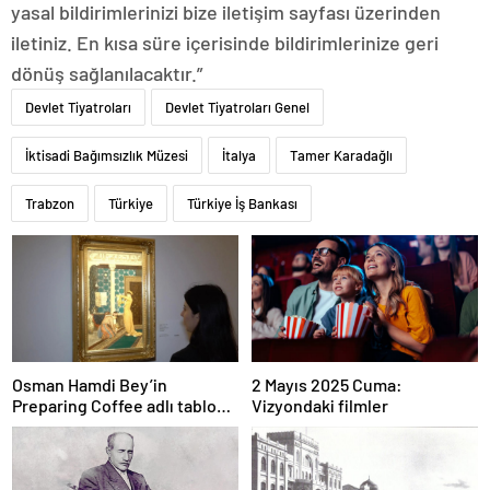
yasal bildirimlerinizi bize iletişim sayfası üzerinden
iletiniz. En kısa süre içerisinde bildirimlerinize geri
dönüş sağlanılacaktır.”
Devlet Tiyatroları
Devlet Tiyatroları Genel
İktisadi Bağımsızlık Müzesi
İtalya
Tamer Karadağlı
Trabzon
Türkiye
Türkiye İş Bankası
Osman Hamdi Bey’in
2 Mayıs 2025 Cuma:
Preparing Coffee adlı tablosu
Vizyondaki filmler
75 milyon liraya satışa
sunuldu