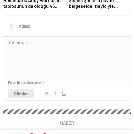
Hollanda’da Andy Warhol’un
Selami Şahin’in hayatı
tablosunun da olduğu 46
belgeselde izleyiciyle
sanat eseri çöpe atıldı
buluşacak
En az 10 karakter gerekli
Gönder
HABER