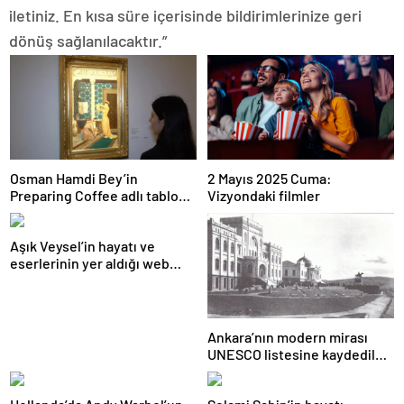
iletiniz. En kısa süre içerisinde bildirimlerinize geri
dönüş sağlanılacaktır.”
Osman Hamdi Bey’in
2 Mayıs 2025 Cuma:
Preparing Coffee adlı tablosu
Vizyondaki filmler
75 milyon liraya satışa
sunuldu
Aşık Veysel’in hayatı ve
eserlerinin yer aldığı web
portalı hizmete girdi
Ankara’nın modern mirası
UNESCO listesine kaydedildi;
Türkiye’nin listedeki varlık
sayısı 80 oldu