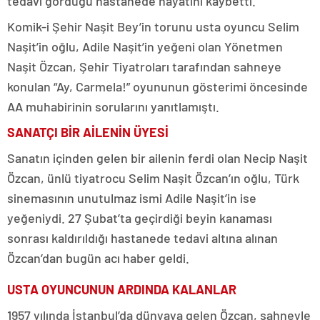
tedavi gördüğü hastanede hayatını kaybetti.
Komik-i Şehir Naşit Bey’in torunu usta oyuncu Selim
Naşit’in oğlu, Adile Naşit’in yeğeni olan Yönetmen
Naşit Özcan, Şehir Tiyatroları tarafından sahneye
konulan “Ay, Carmela!” oyununun gösterimi öncesinde
AA muhabirinin sorularını yanıtlamıştı.
SANATÇI BİR AİLENİN ÜYESİ
Sanatın içinden gelen bir ailenin ferdi olan Necip Naşit
Özcan, ünlü tiyatrocu Selim Naşit Özcan’ın oğlu, Türk
sinemasının unutulmaz ismi Adile Naşit’in ise
yeğeniydi. 27 Şubat’ta geçirdiği beyin kanaması
sonrası kaldırıldığı hastanede tedavi altına alınan
Özcan’dan bugün acı haber geldi.
USTA OYUNCUNUN ARDINDA KALANLAR
1957 yılında İstanbul’da dünyaya gelen Özcan, sahneyle