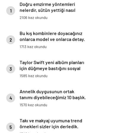
Doğru emzirme yöntemleri
nelerdir, sütün yettiği nasıl
1
anlaşılır?
2106 kez okundu
Bu kış kombinlere doyacağınız
onlarca model ve onlarca detay.
2
1713 kez okundu
Taylor Swift yeni albüm planları
için düğmeye bastığını sosyal
3
medyadan duyurdu!
1585 kez okundu
Annelik duygusunun ortak
tanımı diyebileceğimiz 10 başlık.
4
1570 kez okundu
Takı ve makyaj uyumuna trend
örnekleri sizler için derledik.
5