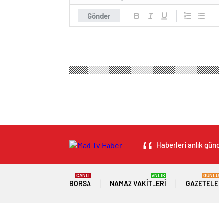
Gönder
Haberleri anlık günc
CANLI
ANLIK
GÜNLÜ
BORSA
NAMAZ VAKITLERI
GAZETELE