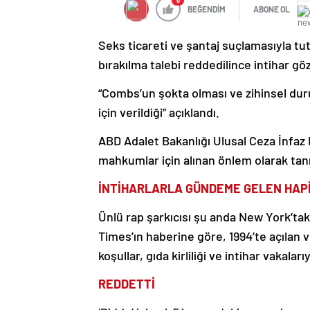
0
BEĞENDİM
ABONE OL
Seks ticareti ve şantaj suçlamasıyla t
bırakılma talebi reddedilince intihar gö
“Combs’un şokta olması ve zihinsel dur
için verildiği” açıklandı.
ABD Adalet Bakanlığı Ulusal Ceza İnfaz K
mahkumlar için alınan önlem olarak tan
İNTİHARLARLA GÜNDEME GELEN HAP
Ünlü rap şarkıcısı şu anda New York’ta
Times’ın haberine göre, 1994’te açılan v
koşullar, gıda kirliliği ve intihar vakaları
REDDETTİ