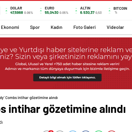
DOLAR
EURO
ALTIN
BITCOIN
47,5968
55,0430
6.530,37
%
0.06%
0.05%
0,53
Ekonomi
Spor
Kadın
Foto Galeri
Videolar
dy’ Combs intihar gözetimine alındı
 intihar gözetimine alındı