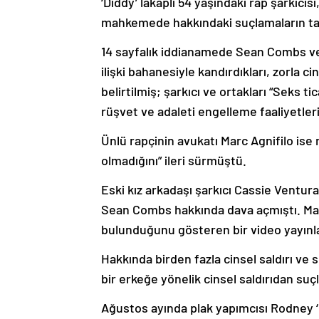
‘Diddy’ lakaplı 54 yaşındaki rap şarkıcıs
mahkemede hakkındaki suçlamaların ta
14 sayfalık iddianamede Sean Combs ve o
ilişki bahanesiyle kandırdıkları, zorla c
belirtilmiş; şarkıcı ve ortakları “Seks t
rüşvet ve adaleti engelleme faaliyetler
Ünlü rapçinin avukatı Marc Agnifilo ise
olmadığını” ileri sürmüştü.
Eski kız arkadaşı şarkıcı Cassie Ventura
Sean Combs hakkında dava açmıştı. May
bulunduğunu gösteren bir video yayınla
Hakkında birden fazla cinsel saldırı ve 
bir erkeğe yönelik cinsel saldırıdan suç
Ağustos ayında plak yapımcısı Rodney ‘L