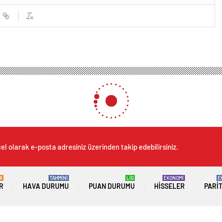
el olarak e-posta adresiniz üzerinden takip edebilirsiniz.
K
TAHMİNİ
LİG
EKONOMİ
E
R
HAVA DURUMU
PUAN DURUMU
HISSELER
PARI