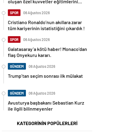
oluşan özel kuvvetler eğitimlerini
başlattı.
SPOR
06 Ağustos 2026
Cristiano Ronaldo’nun akıllara zarar
tüm kariyerinin istatistiğini çıkardık !
SPOR
06 Ağustos 2026
Galatasaray’a kötü haber! Monaco’dan
flaş Onyekuru kararı.
GÜNDEM
06 Ağustos 2026
Trump’tan seçim sonrası ilk mülakat
GÜNDEM
06 Ağustos 2026
Avusturya başbakanı Sebastian Kurz
ile ilgili bilinmeyenler
KATEGORİNİN POPÜLERLERİ