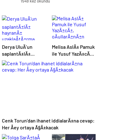
1549 kez okundu
Derya UluÄ’un
Melisa AslÄ± Pamuk
saplantÄ±lÄ±
ile Yusuf YazÄ±cÄ±,
hayranÄ±
oÄullarÄ±nÄ±n
uzaklaÅtÄ±rma
yÃ¼zÃ¼nÃ¼ ilk kez
kararÄ±nÄ± hiÃ§e
gÃ¶sterdi
saydÄ±, Ã¶n
sÄ±radan konseri
izledi
Cenk Torun’dan ihanet iddialarÄ±na cevap:
Her Åey ortaya Ã§Ä±kacak