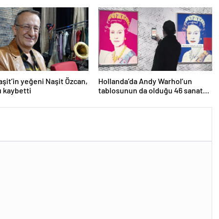
hizmete girdi
aşit’in yeğeni Naşit Özcan,
Hollanda’da Andy Warhol’un
ı kaybetti
tablosunun da olduğu 46 sanat
eseri çöpe atıldı