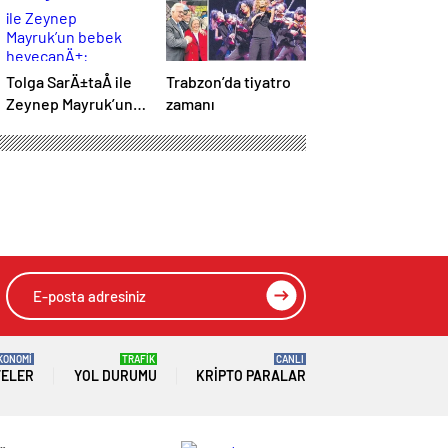
Tolga SarÄ±taÅ ile
Trabzon’da tiyatro
Zeynep Mayruk’un
zamanı
bebek heyecanÄ±:
Cinsiyetini
aÃ§Ä±kladÄ±lar
KONOMİ
TRAFİK
CANLI
TELER
YOL DURUMU
KRIPTO PARALAR