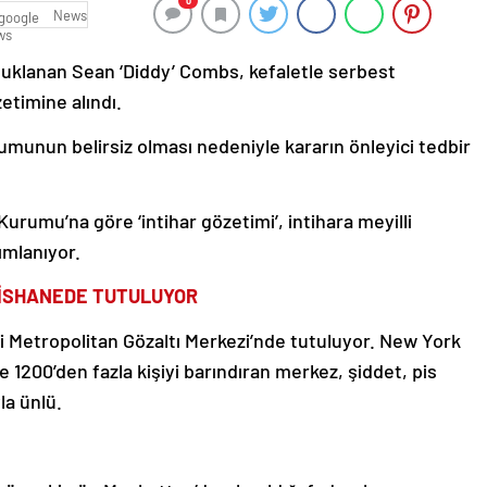
0
News
utuklanan Sean ‘Diddy’ Combs, kefaletle serbest
zetimine alındı.
umunun belirsiz olması nedeniyle kararın önleyici tedbir
urumu’na göre ‘intihar gözetimi’, intihara meyilli
ımlanıyor.
İSHANEDE TUTULUYOR
ki Metropolitan Gözaltı Merkezi’nde tutuluyor. New York
e 1200’den fazla kişiyi barındıran merkez, şiddet, pis
yla ünlü.