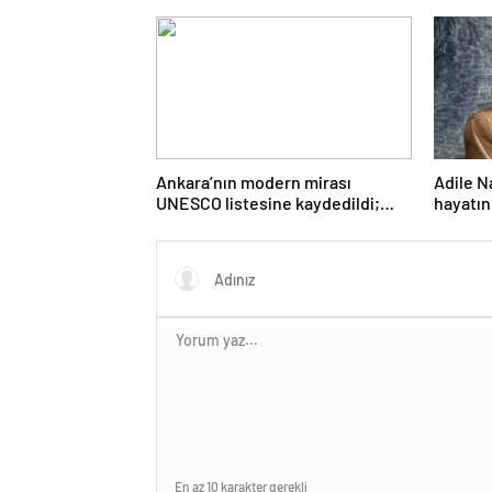
liraya satışa sunuldu
Ankara’nın modern mirası
Adile N
UNESCO listesine kaydedildi;
hayatın
Türkiye’nin listedeki varlık sayısı
80 oldu
En az 10 karakter gerekli