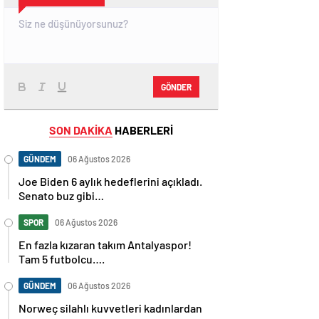
GÖNDER
SON DAKİKA
HABERLERİ
GÜNDEM
06 Ağustos 2026
Joe Biden 6 aylık hedeflerini açıkladı.
Senato buz gibi…
SPOR
06 Ağustos 2026
En fazla kızaran takım Antalyaspor!
Tam 5 futbolcu….
GÜNDEM
06 Ağustos 2026
Norweç silahlı kuvvetleri kadınlardan