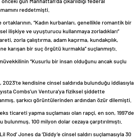
ı, önceki gün Manhattan’da çıkarıldığı federal
mamını reddetmişti.
rtaklarının, “Kadın kurbanları, genellikle romantik bir
insel ilişkiye ve uyuşturucu kullanmaya zorladıkları”
icareti, zorla çalıştırma, adam kaçırma, kundakçılık,
ine karışan bir suç örgütü kurmakla” suçlanmıştı.
 müvekkilinin “Kusurlu bir insan olduğunu ancak suçlu
, 2023’te kendisine cinsel saldırıda bulunduğu iddiasıyla
ısta Combs’un Ventura’ya fiziksel şiddette
nmış, şarkıcı görüntülerinden ardından özür dilemişti.
seks ticareti yapma suçlaması olan rapçi, en son, 1997’de
lu bulunmuş, 100 milyon dolar cezaya çarptırılmıştı.
il Rod’ Jones da ‘Diddy’e cinsel saldırı suçlamasıyla 30