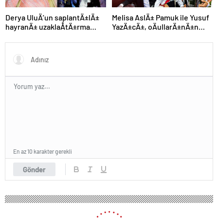
Derya UluÄ’un saplantÄ±lÄ±
Melisa AslÄ± Pamuk ile Yusuf
hayranÄ± uzaklaÅtÄ±rma
YazÄ±cÄ±, oÄullarÄ±nÄ±n
kararÄ±nÄ± hiÃ§e saydÄ±,
yÃ¼zÃ¼nÃ¼ ilk kez
Ã¶n sÄ±radan konseri izledi
gÃ¶sterdi
En az 10 karakter gerekli
Gönder