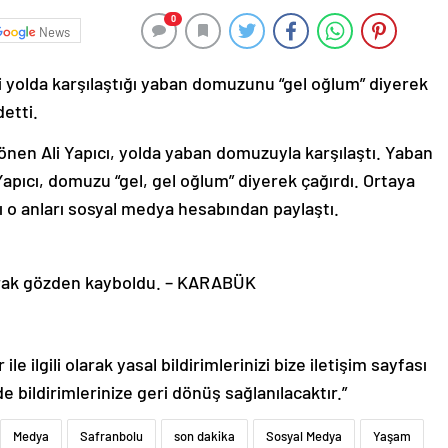
0
News
i yolda karşılaştığı yaban domuzunu “gel oğlum” diyerek
detti.
önen Ali Yapıcı, yolda yaban domuzuyla karşılaştı. Yaban
pıcı, domuzu “gel, gel oğlum” diyerek çağırdı. Ortaya
 o anları sosyal medya hesabından paylaştı.
arak gözden kayboldu. – KARABÜK
le ilgili olarak yasal bildirimlerinizi bize iletişim sayfası
de bildirimlerinize geri dönüş sağlanılacaktır.”
Medya
Safranbolu
son dakika
Sosyal Medya
Yaşam