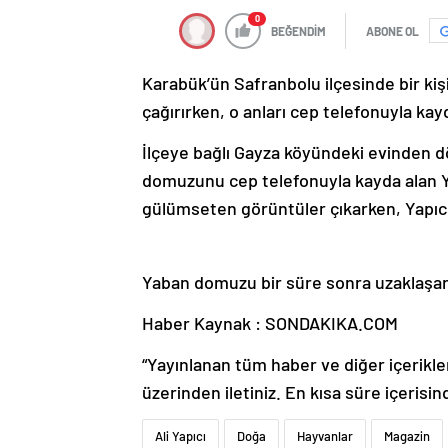
0
BEĞENDİM
ABONE OL
Karabük’ün Safranbolu ilçesinde bir kiş
çağırırken, o anları cep telefonuyla kay
İlçeye bağlı Gayza köyündeki evinden d
domuzunu cep telefonuyla kayda alan Ya
gülümseten görüntüler çıkarken, Yapıcı
Yaban domuzu bir süre sonra uzaklaş
Haber Kaynak : SONDAKIKA.COM
“Yayınlanan tüm haber ve diğer içerikler i
üzerinden iletiniz. En kısa süre içerisin
Ali Yapıcı
Doğa
Hayvanlar
Magazin