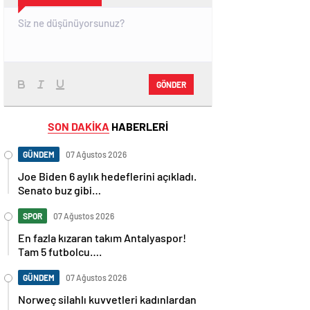
GÖNDER
SON DAKİKA
HABERLERİ
GÜNDEM
07 Ağustos 2026
Joe Biden 6 aylık hedeflerini açıkladı.
Senato buz gibi…
SPOR
07 Ağustos 2026
En fazla kızaran takım Antalyaspor!
Tam 5 futbolcu….
GÜNDEM
07 Ağustos 2026
Norweç silahlı kuvvetleri kadınlardan