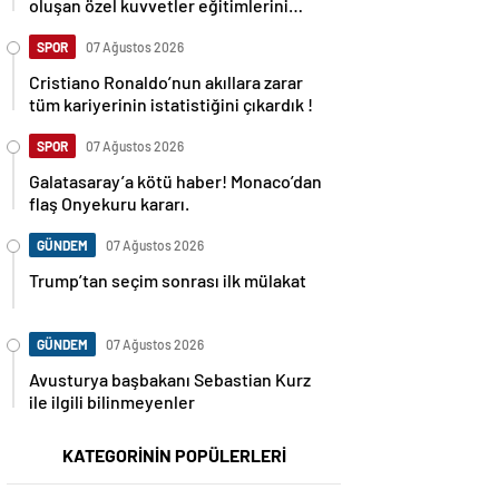
oluşan özel kuvvetler eğitimlerini
başlattı.
SPOR
07 Ağustos 2026
Cristiano Ronaldo’nun akıllara zarar
tüm kariyerinin istatistiğini çıkardık !
SPOR
07 Ağustos 2026
Galatasaray’a kötü haber! Monaco’dan
flaş Onyekuru kararı.
GÜNDEM
07 Ağustos 2026
Trump’tan seçim sonrası ilk mülakat
GÜNDEM
07 Ağustos 2026
Avusturya başbakanı Sebastian Kurz
ile ilgili bilinmeyenler
KATEGORİNİN POPÜLERLERİ