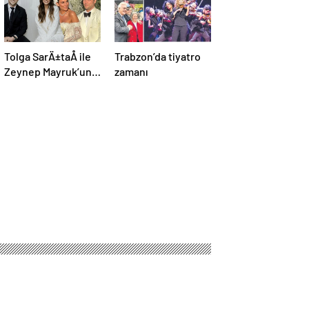
Tolga SarÄ±taÅ ile
Trabzon’da tiyatro
Zeynep Mayruk’un
zamanı
bebek heyecanÄ±:
Cinsiyetini
aÃ§Ä±kladÄ±lar
ddiyat hakkında