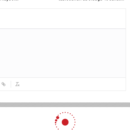
eseri çöpe atıldı
ancı fiyat etiketine bakıyor mu? Maddiyat hakkında dikkat çeken sözler
at etiketine bakıyor mu? Ma