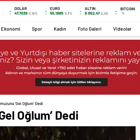
DOLAR
EURO
ALTIN
BITCOIN
47,7039
55,1885
6.652,47
%
0.16%
0.3%
2,46
Ekonomi
Spor
Kadın
Foto Galeri
Videolar
muzuna ‘Gel Oğlum’ Dedi
el Oğlum’ Dedi