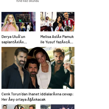
1549 kez okundu
Derya UluÄ’un
Melisa AslÄ± Pamuk
saplantÄ±lÄ±
ile Yusuf YazÄ±cÄ±,
hayranÄ±
oÄullarÄ±nÄ±n
uzaklaÅtÄ±rma
yÃ¼zÃ¼nÃ¼ ilk kez
kararÄ±nÄ± hiÃ§e
gÃ¶sterdi
saydÄ±, Ã¶n
sÄ±radan konseri
izledi
Cenk Torun’dan ihanet iddialarÄ±na cevap:
Her Åey ortaya Ã§Ä±kacak