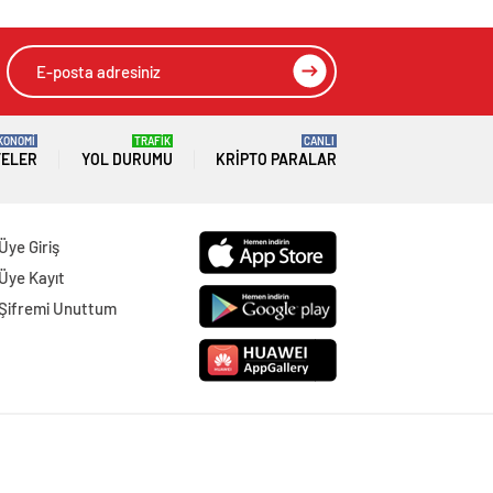
HIZLI YORUM YAP
GÖNDER
SON DAKİKA
HABERLERİ
GÜNDEM
07 Ağustos 2026
Joe Biden 6 aylık hedeflerini açıkladı.
Senato buz gibi…
SPOR
07 Ağustos 2026