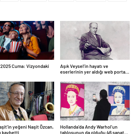
 2025 Cuma: Vizyondaki
Aşık Veysel’in hayatı ve
eserlerinin yer aldığı web portalı
hizmete girdi
aşit’in yeğeni Naşit Özcan,
Hollanda’da Andy Warhol’un
ı kaybetti
tablosunun da olduğu 46 sanat