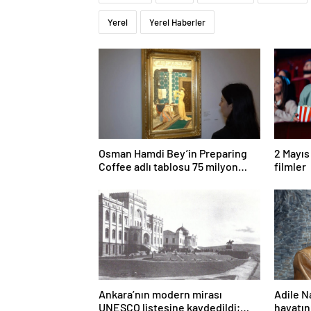
Yerel
Yerel Haberler
Osman Hamdi Bey’in Preparing
2 Mayıs
Coffee adlı tablosu 75 milyon
filmler
liraya satışa sunuldu
Ankara’nın modern mirası
Adile N
UNESCO listesine kaydedildi;
hayatın