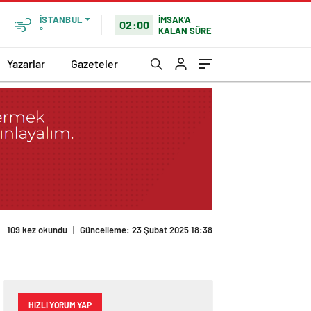
İMSAK'A
İSTANBUL
02:00
KALAN SÜRE
°
Yazarlar
Gazeteler
HIZLI YORUM YAP