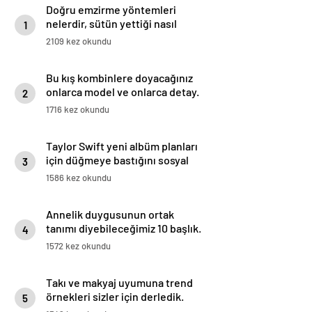
Doğru emzirme yöntemleri
nelerdir, sütün yettiği nasıl
1
anlaşılır?
2109 kez okundu
Bu kış kombinlere doyacağınız
onlarca model ve onlarca detay.
2
1716 kez okundu
Taylor Swift yeni albüm planları
için düğmeye bastığını sosyal
3
medyadan duyurdu!
1586 kez okundu
Annelik duygusunun ortak
tanımı diyebileceğimiz 10 başlık.
4
1572 kez okundu
Takı ve makyaj uyumuna trend
örnekleri sizler için derledik.
5