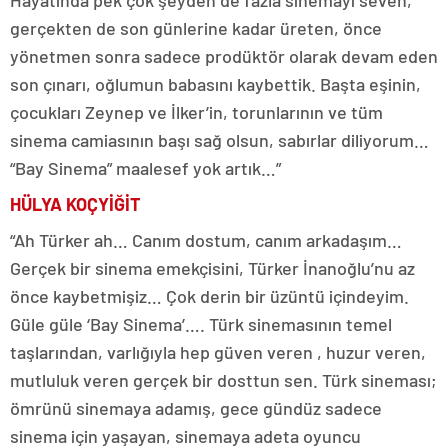
Hayatında pek çok şeyden de fazla sinemayı seven,
gerçekten de son günlerine kadar üreten, önce
yönetmen sonra sadece prodüktör olarak devam eden
son çınarı, oğlumun babasını kaybettik. Başta eşinin,
çocukları Zeynep ve İlker’in, torunlarının ve tüm
sinema camiasının başı sağ olsun, sabırlar diliyorum…
“Bay Sinema” maalesef yok artık…”
HÜLYA KOÇYİĞİT
“Ah Türker ah… Canım dostum, canım arkadaşım…
Gerçek bir sinema emekçisini, Türker İnanoğlu’nu az
önce kaybetmişiz… Çok derin bir üzüntü içindeyim.
Güle güle ‘Bay Sinema’…. Türk sinemasının temel
taşlarından, varlığıyla hep güven veren , huzur veren,
mutluluk veren gerçek bir dosttun sen. Türk sineması;
ömrünü sinemaya adamış, gece gündüz sadece
sinema için yaşayan, sinemaya adeta oyuncu