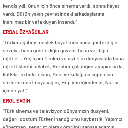
kendisiydi. Onun için önce sinema vardı, sonra hayat
vardı. Bütün yakın çevresindeki arkadaşlarına
inanılmaz bir vefa duyan insandı.”
ERDAL ÖZYAĞCILAR
“Türker ağabey meslek hayatımda bana gösterdiğin
sevgiyi, bana gösterdiğin güveni, bana verdiğin
öğütleri, Yeşilçam filmleri ve dizi film dünyasında bana
öğrettiklerini helal et. Beraber çalıştığımız yapımlarda
katkılarım helal olsun. Seni ve kulağıma küpe olan
sözlerini unutmayacağım. Hep yüreğimdesin. Nurlar
içinde yat.”
EROL EVGİN
“Türk sinema ve televizyon dünyamızın duayeni,
değerli dostum Türker İnanoğlu’nu kaybettik. Yapımcı,
yönetmen, senarist olarak ömrünü sanata adamış