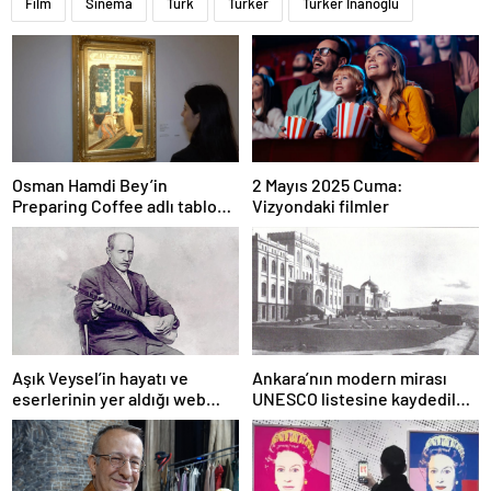
Film
Sinema
Türk
Türker
Türker İnanoğlu
Osman Hamdi Bey’in
2 Mayıs 2025 Cuma:
Preparing Coffee adlı tablosu
Vizyondaki filmler
75 milyon liraya satışa
sunuldu
Aşık Veysel’in hayatı ve
Ankara’nın modern mirası
eserlerinin yer aldığı web
UNESCO listesine kaydedildi;
portalı hizmete girdi
Türkiye’nin listedeki varlık
sayısı 80 oldu