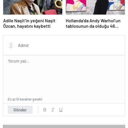
Adile Naşit’in yeğeni Naşit
Hollanda’da Andy Warhol’un
Özcan, hayatını kaybetti
tablosunun da olduğu 46
sanat eseri çöpe atıldı
En az 10 karakter gerekli
Gönder