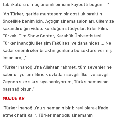
fabrikatörü olmuş önemli bir ismi kaybetti bugün….”
“Ah Türker, geride muhteşem bir dostluk bıraktın
öncelikle benim için. Açtığın sinema salonları, ülkemize
kazandırdığın video, kurduğun stüdyolar, Erler Film,
Türvak, Tim Show Center, Karabük Ünivsetistesi
Türker İnanoğlu İletişim Fakültesi ve daha nicesi… Ne
kadar önemli izler bıraktın gönlünü bu sektöre vermiş
insanlara…”
“Türker İnanoğlu’na Allahtan rahmet, tüm sevenlerine
sabır diliyorum. Biricik evlatları sevgili İlker ve sevgili
Zeynep size sıkı sıkıya sarılıyorum. Türk sinemasının
başı sağ olsun.”
MÜJDE AR
“Türker İnanoğlu’nu sinemanın bir bireyi olarak ifade
etmek hafif kalır. Türker İnanoğlu sinemanın