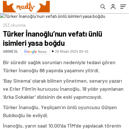
253 okunma
Türker İnanoğlu’nun vefatı ünlü
isimleri yasa boğdu
29 Nisan 2024 00:42
ABONE OL
News
Bir süredir sağlık sorunları nedeniyle tedavi gören
Türker İnanoğlu 88 yaşında yaşamını yitirdi.
‘Bay Sinema’ olarak bilinen yönetmen, senaryo yazarı
ve Erler Film’in kurucusu İnanoğlu, 18 yıldır yayınlanan
‘Arka Sokaklar’ dizisinin de eski yapımcısıydı.
Türker İnanoğlu, Yeşilçam’ın ünlü oyuncusu Gülşen
Bubikoğlu ile evliydi.
İnanoğlu, yarın saat 10.00’da TİM’de yapılacak törenin