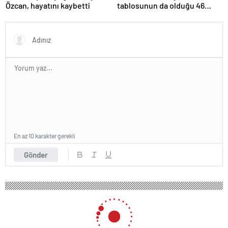
Özcan, hayatını kaybetti
tablosunun da olduğu 46
sanat eseri çöpe atıldı
En az 10 karakter gerekli
Gönder