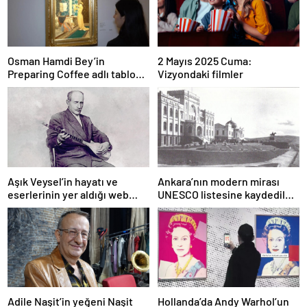
Osman Hamdi Bey’in
2 Mayıs 2025 Cuma:
Preparing Coffee adlı tablosu
Vizyondaki filmler
75 milyon liraya satışa
sunuldu
Aşık Veysel’in hayatı ve
Ankara’nın modern mirası
eserlerinin yer aldığı web
UNESCO listesine kaydedildi;
portalı hizmete girdi
Türkiye’nin listedeki varlık
sayısı 80 oldu
Adile Naşit’in yeğeni Naşit
Hollanda’da Andy Warhol’un