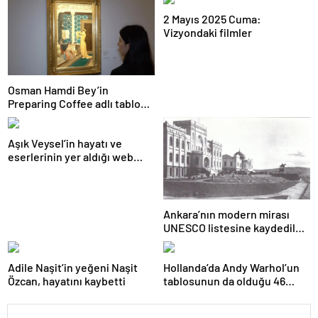
2 Mayıs 2025 Cuma:
Vizyondaki filmler
Osman Hamdi Bey’in
Preparing Coffee adlı tablosu
75 milyon liraya satışa
sunuldu
Aşık Veysel’in hayatı ve
eserlerinin yer aldığı web
portalı hizmete girdi
Ankara’nın modern mirası
UNESCO listesine kaydedildi;
Türkiye’nin listedeki varlık
sayısı 80 oldu
Adile Naşit’in yeğeni Naşit
Hollanda’da Andy Warhol’un
Özcan, hayatını kaybetti
tablosunun da olduğu 46
sanat eseri çöpe atıldı