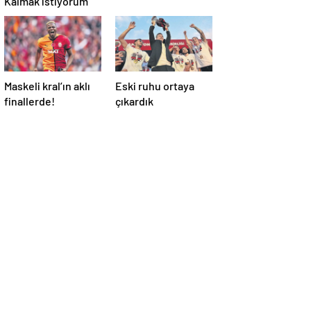
Maskeli kral’ın aklı
Eski ruhu ortaya
finallerde!
çıkardık