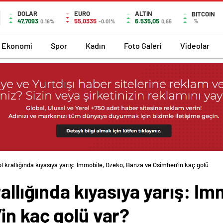
DOLAR
EURO
ALTIN
BITCOIN
47,7093
55,0335
6.535,05
%
0.16%
-0.01%
0,65
Ekonomi
Spor
Kadın
Foto Galeri
Videolar
ol krallığında kıyasıya yarış: Immobile, Dzeko, Banza ve Osimhen’in kaç golü var?
allığında kıyasıya yarış: Im
in kaç golü var?