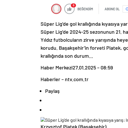
0
BEĞENDİM
ABONE OL
Süper Lig’de gol krallığında kıyasıya y
Süper Lig’de 2024-25 sezonunun 21. haf
Yıldız futbolcuların zirve yarışında he
korudu. Başakşehir’in forveti Piatek, gol
krallığında son durum…
Haber Merkezi
27.01.2025 – 08:59
Haberler – ntv.com.tr
Paylaş
Krzysztof Piatek (Başakşehir)