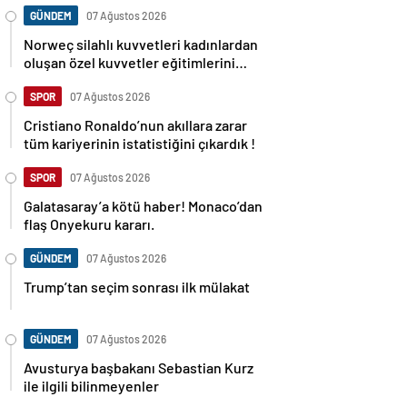
GÜNDEM
07 Ağustos 2026
Norweç silahlı kuvvetleri kadınlardan
oluşan özel kuvvetler eğitimlerini
başlattı.
SPOR
07 Ağustos 2026
Cristiano Ronaldo’nun akıllara zarar
tüm kariyerinin istatistiğini çıkardık !
SPOR
07 Ağustos 2026
Galatasaray’a kötü haber! Monaco’dan
flaş Onyekuru kararı.
GÜNDEM
07 Ağustos 2026
Trump’tan seçim sonrası ilk mülakat
GÜNDEM
07 Ağustos 2026
Avusturya başbakanı Sebastian Kurz
ile ilgili bilinmeyenler