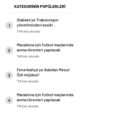
KATEGORİNİN POPÜLERLERİ
Diabate’ye Trabzonspor
yönetiminden kesik! .
1
1145 kez okundu
Maradona için futbol maçlarında
anma törenleri yapılacak
2
748 kez okundu
Fenerbahçe’ye Ada’dan Mesut
Özil müjdesi!
3
719 kez okundu
Maradona için futbol maçlarında
anma törenleri yapılacak
4
718 kez okundu