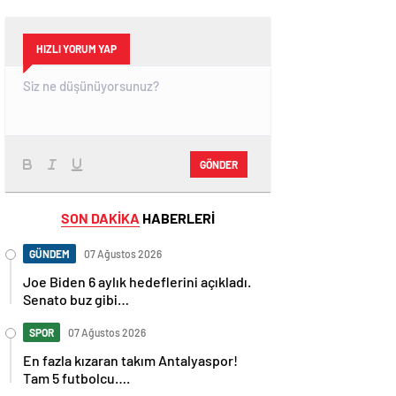
HIZLI YORUM YAP
GÖNDER
SON DAKİKA
HABERLERİ
GÜNDEM
07 Ağustos 2026
Joe Biden 6 aylık hedeflerini açıkladı.
Senato buz gibi…
SPOR
07 Ağustos 2026
En fazla kızaran takım Antalyaspor!
Tam 5 futbolcu….