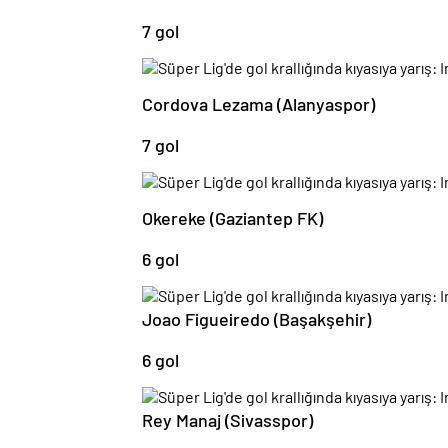
7 gol
Cordova Lezama (Alanyaspor)
7 gol
Okereke (Gaziantep FK)
6 gol
Joao Figueiredo (Başakşehir)
6 gol
Rey Manaj (Sivasspor)
6 gol