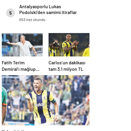
Antalyasporlu Lukas
Podolski’den samimi itiraflar
5
“Türkiye benim ikinci vatanım” .
653 kez okundu
Fatih Terim
Carlos’un dakikası
Demiral’ı mağlup
tam 3.1 milyon TL
etti
Kalmak istiyorum