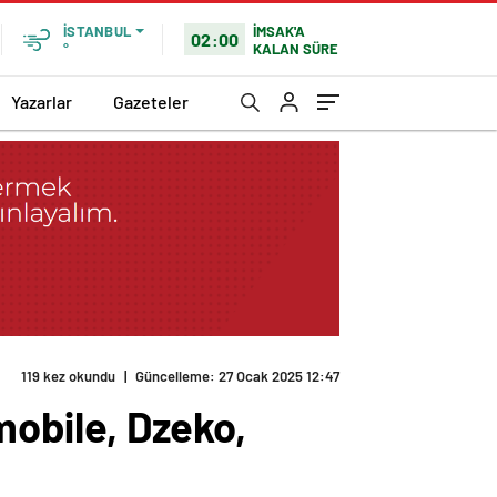
İMSAK'A
İSTANBUL
02:00
KALAN SÜRE
°
Yazarlar
Gazeteler
mobile, Dzeko,