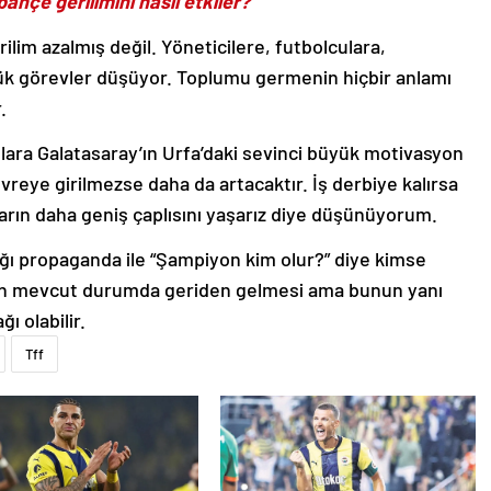
ahçe gerilimini nasıl etkiler?
ilim azalmış değil. Yöneticilere, futbolculara,
ük görevler düşüyor. Toplumu germenin hiçbir anlamı
.
lara Galatasaray’ın Urfa’daki sevinci büyük motivasyon
reye girilmezse daha da artacaktır. İş derbiye kalırsa
rın daha geniş çaplısını yaşarız diye düşünüyorum.
ı propaganda ile “Şampiyon kim olur?” diye kimse
ın mevcut durumda geriden gelmesi ama bunun yanı
ı olabilir.
Tff