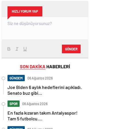
HIZLI YORUM YAP
GÖNDER
SON DAKİKA
HABERLERİ
GÜNDEM
06 Ağustos 2026
Joe Biden 6 aylık hedeflerini açıkladı.
Senato buz gibi…
SPOR
06 Ağustos 2026
En fazla kızaran takım Antalyaspor!
Tam 5 futbolcu….