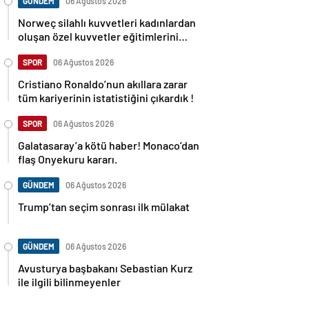
GÜNDEM
06 Ağustos 2026
Norweç silahlı kuvvetleri kadınlardan
oluşan özel kuvvetler eğitimlerini
başlattı.
SPOR
06 Ağustos 2026
Cristiano Ronaldo’nun akıllara zarar
tüm kariyerinin istatistiğini çıkardık !
SPOR
06 Ağustos 2026
Galatasaray’a kötü haber! Monaco’dan
flaş Onyekuru kararı.
GÜNDEM
06 Ağustos 2026
Trump’tan seçim sonrası ilk mülakat
GÜNDEM
06 Ağustos 2026
Avusturya başbakanı Sebastian Kurz
ile ilgili bilinmeyenler