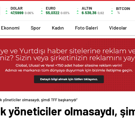
DOLAR
EURO
ALTIN
BITCOIN
47,5999
55,0322
6.536,36
%
0.06%
0.03%
0,62
Ekonomi
Spor
Kadın
Foto Galeri
Videolar
 yöneticiler olmasaydı, şimdi TFF başkanıydı”
 yöneticiler olmasaydı, şi