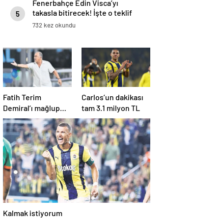
Fenerbahçe Edin Visca’yı
takasla bitirecek! İşte o teklif
5
732 kez okundu
Fatih Terim
Carlos’un dakikası
Demiral’ı mağlup
tam 3.1 milyon TL
etti
Kalmak istiyorum