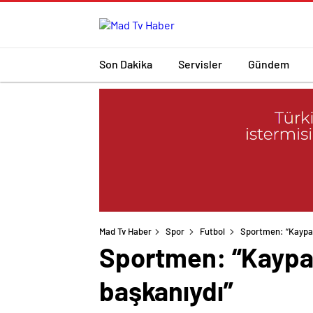
Son Dakika
Servisler
Gündem
Mad Tv Haber
Spor
Futbol
Sportmen: “Kaypak
Sportmen: “Kaypak
başkanıydı”