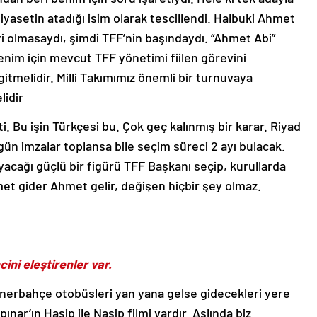
asetin atadığı isim olarak tescillendi. Halbuki Ahmet
i olmasaydı, şimdi TFF’nin başındaydı. “Ahmet Abi”
enim için mevcut TFF yönetimi fiilen görevini
tmelidir. Milli Takımımız önemli bir turnuvaya
lidir
ti. Bu işin Türkçesi bu. Çok geç kalınmış bir karar. Riyad
ugün imzalar toplansa bile seçim süreci 2 ayı bulacak.
yacağı güçlü bir figürü TFF Başkanı seçip, kurullarda
met gider Ahmet gelir, değişen hiçbir şey olmaz.
ini eleştirenler var.
enerbahçe otobüsleri yan yana gelse gidecekleri yere
pınar’ın Hasip ile Nasip filmi vardır. Aslında biz