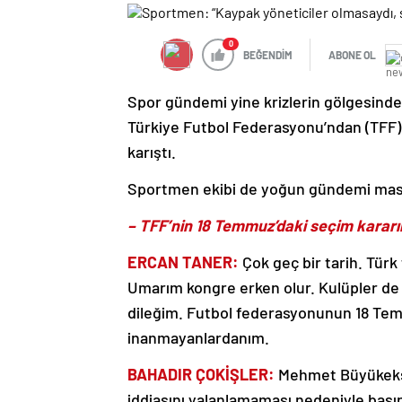
0
BEĞENDİM
ABONE OL
Spor gündemi yine krizlerin gölgesind
Türkiye Futbol Federasyonu’ndan (TFF) f
karıştı.
Sportmen ekibi de yoğun gündemi masaya
– TFF’nin 18 Temmuz’daki seçim kararın
ERCAN TANER:
Çok geç bir tarih. Tür
Umarım kongre erken olur. Kulüpler de 
dileğim. Futbol federasyonunun 18 Te
inanmayanlardanım.
BAHADIR ÇOKİŞLER:
Mehmet Büyükekşi 
iddiasını yalanlamaması nedeniyle başın