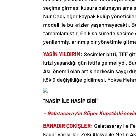
seçime girmesi kusura bakmayın ama siy
Nur Çebi, eğer kaypak kulüp yöneticiler
modeli ile bu krizler yaşanmayacaktı. B
tamamlamıştır. En kısa sürede seçime gi
yenilenmiş, arınmış bir yönetimle gitme
YASİN YILDIRIM:
Seçimler bitti, TFF git
krizi yaşandığı gün istifa gelmeliydi. B
Asıl önemli olan artık herkesin saygı du
köklü değişikliğe gidilmesi. Yoksa Meh
“NASİP İLE HASİP GİBİ”
– Galatasaray’ın Süper Kupa’daki sevinc
BAHADIR ÇOKİŞLER:
Galatasaray ile F
kadar yarışırlar. Zeki Alasya ile Metin Ak