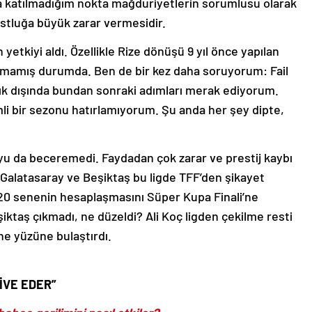
’a katılmadığım nokta mağduriyetlerin sorumlusu olarak
dostluğa büyük zarar vermesidir.
tkiyi aldı. Özellikle Rize dönüşü 9 yıl önce yapılan
tulmamış durumda. Ben de bir kez daha soruyorum: Fail
zlık dışında bundan sonraki adımları merak ediyorum.
i bir sezonu hatırlamıyorum. Şu anda her şey dipte,
 da beceremedi. Faydadan çok zarar ve prestij kaybı
Galatasaray ve Beşiktaş bu ligde TFF’den şikayet
0 senenin hesaplaşmasını Süper Kupa Finali’ne
taş çıkmadı, ne düzeldi? Ali Koç ligden çekilme resti
ne yüzüne bulaştırdı.
İVE EDER”