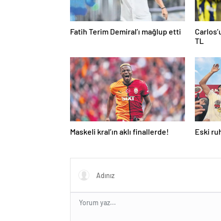
Fatih Terim Demiral’ı mağlup etti
Carlos’
TL
Maskeli kral’ın aklı finallerde!
Eski ru