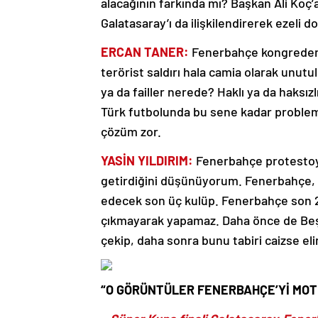
alacağının farkında mı? Başkan Ali Koç
Galatasaray’ı da ilişkilendirerek ezeli 
ERCAN TANER:
Fenerbahçe kongreden ye
terörist saldırı hala camia olarak unu
ya da failler nerede? Haklı ya da haksı
Türk futbolunda bu sene kadar probleml
çözüm zor.
YASİN YILDIRIM:
Fenerbahçe protestoyu
getirdiğini düşünüyorum. Fenerbahçe, 
edecek son üç kulüp. Fenerbahçe son 2
çıkmayarak yapamaz. Daha önce de Beşik
çekip, daha sonra bunu tabiri caizse eli
“O GÖRÜNTÜLER FENERBAHÇE’Yİ MOT