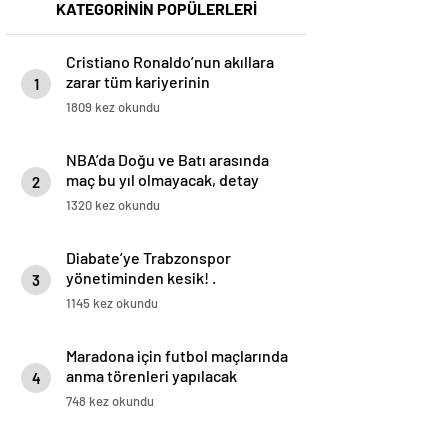
KATEGORİNİN POPÜLERLERİ
Cristiano Ronaldo’nun akıllara
zarar tüm kariyerinin
1
istatistiğini çıkardık !
1809 kez okundu
NBA’da Doğu ve Batı arasında
maç bu yıl olmayacak, detay
2
haberimizde.
1320 kez okundu
Diabate’ye Trabzonspor
yönetiminden kesik! .
3
1145 kez okundu
Maradona için futbol maçlarında
anma törenleri yapılacak
4
748 kez okundu