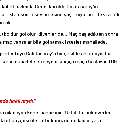
rekabeti özledik. Genel kurulda Galatasaray’ın
l attıktan sonra sevinmesine şaşırmıyorum. Tek taraflı
nmalı.
Futboldur gol olur’ diyenler de… Maç başladıktan sonra
na maç yapsalar bile gol atmak isterler mahallede.
rotestoyu Galatasaray’a bir şekilde anlatsaydı bu
e karşı mücadele etmeye çıkmışça maça başlayan U19
.
da haklı mıydı?
a çıkmayan Fenerbahçe için “Urfalı futbolseverler
 adalet duygusu ile futbolumuzun ne kadar yara