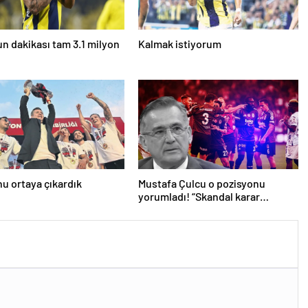
un dakikası tam 3.1 milyon
Kalmak istiyorum
hu ortaya çıkardık
Mustafa Çulcu o pozisyonu
yorumladı! “Skandal karar
VAR’dan döndü”