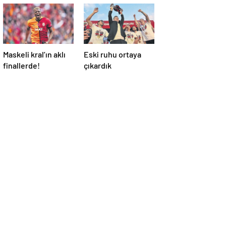
Maskeli kral’ın aklı
Eski ruhu ortaya
finallerde!
çıkardık