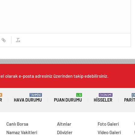
el olarak e-posta adresiniz üzerinden takip edebilirsiniz.
K
TAHMİNİ
LİG
EKONOMİ
E
R
HAVA DURUMU
PUAN DURUMU
HISSELER
PARI
Canlı Borsa
Altınlar
Foto Galeri
Namaz Vakitleri
Dövizler
Video Galeri