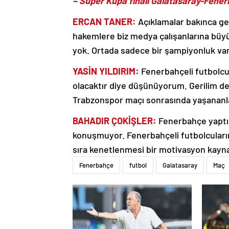
– Süper Kupa finali Galatasaray-Fenerb
ERCAN TANER:
Açıklamalar bakınca ger
hakemlere biz medya çalışanlarına büy
yok. Ortada sadece bir şampiyonluk var
YASİN YILDIRIM:
Fenerbahçeli futbolcu
olacaktır diye düşünüyorum. Gerilim dev
Trabzonspor maçı sonrasında yaşananla
BAHADIR ÇOKİŞLER:
Fenerbahçe yaptığ
konuşmuyor. Fenerbahçeli futbolcular
sıra kenetlenmesi bir motivasyon kaynağ
Fenerbahçe
futbol
Galatasaray
Maç