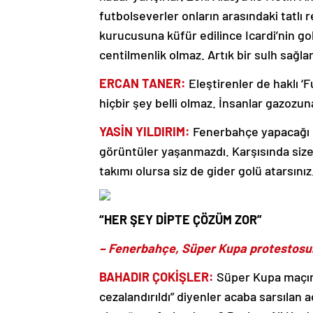
futbolseverler onların arasındaki tatlı 
kurucusuna küfür edilince Icardi’nin go
centilmenlik olmaz. Artık bir sulh sağla
ERCAN TANER:
Eleştirenler de haklı ‘
hiçbir şey belli olmaz. İnsanlar gazozu
YASİN YILDIRIM:
Fenerbahçe yapacağı p
görüntüler yaşanmazdı. Karşısında siz
takımı olursa siz de gider golü atarsınız
“HER ŞEY DİPTE ÇÖZÜM ZOR”
– Fenerbahçe, Süper Kupa protestosun
BAHADIR ÇOKİŞLER:
Süper Kupa maçın
cezalandırıldı” diyenler acaba sarsılan