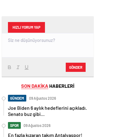
HIZLI YORUM YAP
GÖNDER
SON DAKİKA
HABERLERİ
GÜNDEM
09 Ağustos 2026
Joe Biden 6 aylık hedeflerini açıkladı.
Senato buz gibi…
SPOR
09 Ağustos 2026
En fazla kızaran takım Antalyaspor!