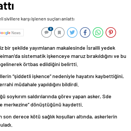
attı
0
News
siz bir şekilde yayımlanan makalesinde İsrailli yedek
 Teiman’da sistematik işkenceye maruz bırakıldığını ve bu
linerek örtbas edildiğini belirtti.
villerin “şiddetli işkence” nedeniyle hayatını kaybettiğini,
rrahi müdahale yapıldığını bildirdi.
ğü soykırım saldırılarında görev yapan asker, Sde
ce merkezine” dönüştüğünü kaydetti.
rın son derece kötü sağlık koşulları altında, askerlerin
uladı.