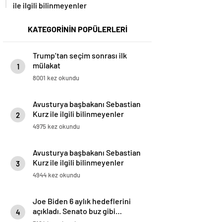
ile ilgili bilinmeyenler
KATEGORİNİN POPÜLERLERİ
Trump’tan seçim sonrası ilk
mülakat
1
8001 kez okundu
Avusturya başbakanı Sebastian
Kurz ile ilgili bilinmeyenler
2
4975 kez okundu
Avusturya başbakanı Sebastian
Kurz ile ilgili bilinmeyenler
3
4944 kez okundu
Joe Biden 6 aylık hedeflerini
açıkladı. Senato buz gibi…
4