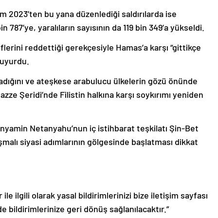
kim 2023’ten bu yana düzenlediği saldırılarda ise
bin 787’ye, yaralıların sayısının da 119 bin 349’a yükseldi.
iflerini reddettiği gerekçesiyle Hamas’a karşı “gittikçe
duyurdu.
madığını ve ateşkese arabulucu ülkelerin gözü önünde
zze Şeridi’nde Filistin halkına karşı soykırımı yeniden
 Binyamin Netanyahu’nun iç istihbarat teşkilatı Şin-Bet
şmalı siyasi adımlarının gölgesinde başlatması dikkat
le ilgili olarak yasal bildirimlerinizi bize iletişim sayfası
de bildirimlerinize geri dönüş sağlanılacaktır.”