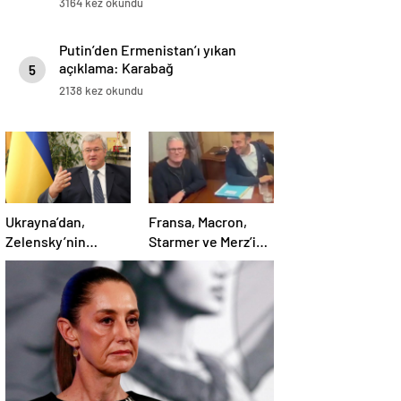
3164 kez okundu
Putin’den Ermenistan’ı yıkan
açıklama: Karabağ
5
Azerbaycan’ın ayrılmaz bir
2138 kez okundu
parçasıdır!
Ukrayna’dan,
Fransa, Macron,
Zelensky’nin
Starmer ve Merz’in
Putin’le şahsen
kokain kullandığı
görüşme talebine
iddiasını yalanladı
ilişkin açıklama