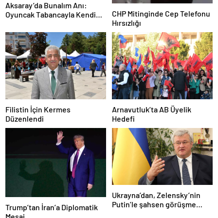
Aksaray’da Bunalım Anı:
CHP Mitinginde Cep Telefonu
Oyuncak Tabancayla Kendine
Hırsızlığı
Zarar Vermeye Çalıştı
Filistin İçin Kermes
Arnavutluk’ta AB Üyelik
Düzenlendi
Hedefi
Ukrayna’dan, Zelensky’nin
Putin’le şahsen görüşme
Trump’tan İran’a Diplomatik
talebine ilişkin açıklama
Mesaj