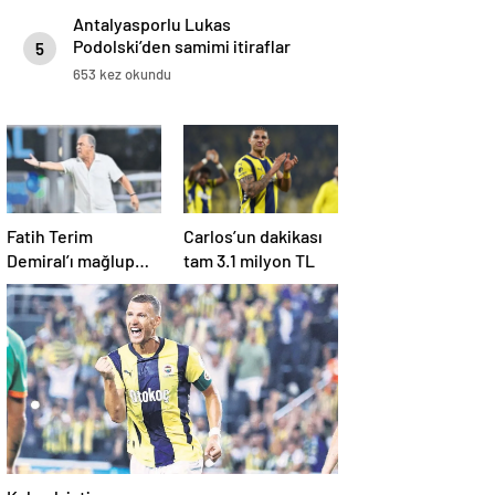
Antalyasporlu Lukas
Podolski’den samimi itiraflar
5
“Türkiye benim ikinci vatanım” .
653 kez okundu
Fatih Terim
Carlos’un dakikası
Demiral’ı mağlup
tam 3.1 milyon TL
etti
Kalmak istiyorum