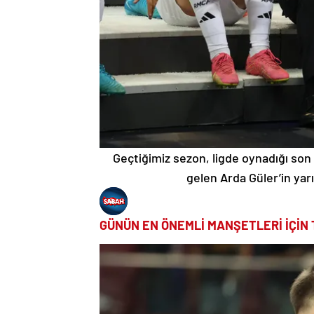
Geçtiğimiz sezon, ligde oynadığı son 
gelen Arda Güler’in ya
GÜNÜN EN ÖNEMLİ MANŞETLERİ İÇİN 