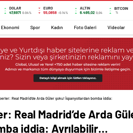
DOLAR
EURO
ALTIN
BITCOIN
47,6971
55,0858
6.495,02
%
0.04%
-0.14%
0,04
Ekonomi
Spor
Kadın
Foto Galeri
Videolar
erler: Real Madrid’de Arda Güler şoku! İspanyollardan bomba iddia: Ayrılabilir…
r: Real Madrid’de Arda Gül
ba iddia: Ayrılabilir…