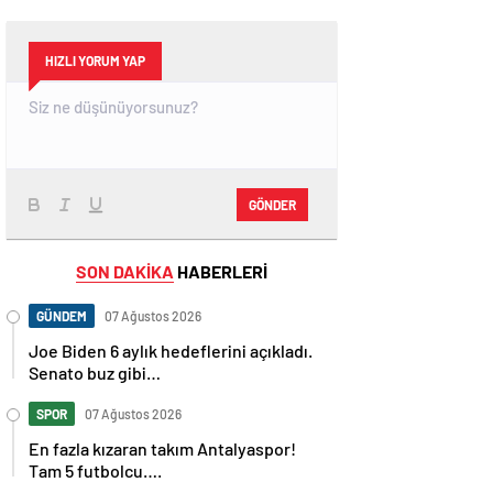
HIZLI YORUM YAP
GÖNDER
SON DAKİKA
HABERLERİ
GÜNDEM
07 Ağustos 2026
Joe Biden 6 aylık hedeflerini açıkladı.
Senato buz gibi…
SPOR
07 Ağustos 2026
En fazla kızaran takım Antalyaspor!
Tam 5 futbolcu….