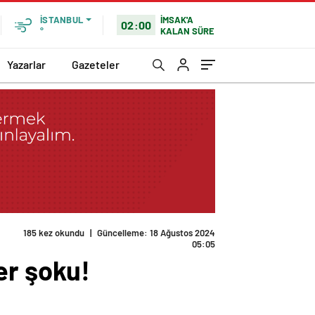
İMSAK'A
İSTANBUL
02:00
KALAN SÜRE
°
Yazarlar
Gazeteler
er şoku!