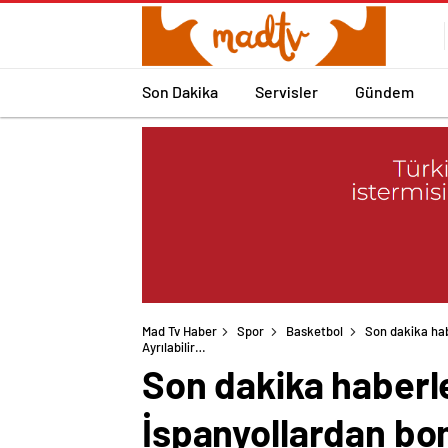
Son Dakika
Servisler
Gündem
Mad Tv Haber
Spor
Basketbol
Son dakika hab
Son dakika haberle
İspanyollardan bom