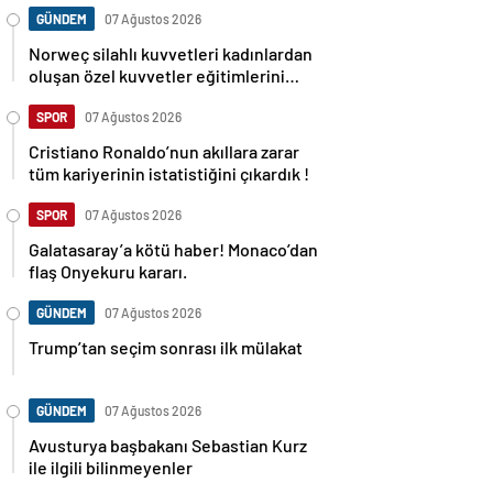
GÜNDEM
07 Ağustos 2026
Norweç silahlı kuvvetleri kadınlardan
oluşan özel kuvvetler eğitimlerini
başlattı.
SPOR
07 Ağustos 2026
Cristiano Ronaldo’nun akıllara zarar
tüm kariyerinin istatistiğini çıkardık !
SPOR
07 Ağustos 2026
Galatasaray’a kötü haber! Monaco’dan
flaş Onyekuru kararı.
GÜNDEM
07 Ağustos 2026
Trump’tan seçim sonrası ilk mülakat
GÜNDEM
07 Ağustos 2026
Avusturya başbakanı Sebastian Kurz
ile ilgili bilinmeyenler