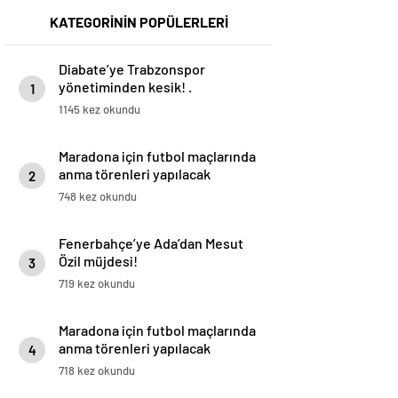
KATEGORİNİN POPÜLERLERİ
Diabate’ye Trabzonspor
yönetiminden kesik! .
1
1145 kez okundu
Maradona için futbol maçlarında
anma törenleri yapılacak
2
748 kez okundu
Fenerbahçe’ye Ada’dan Mesut
Özil müjdesi!
3
719 kez okundu
Maradona için futbol maçlarında
anma törenleri yapılacak
4
718 kez okundu