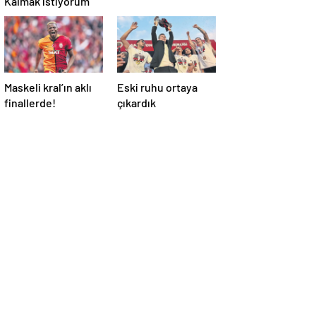
Maskeli kral’ın aklı
Eski ruhu ortaya
finallerde!
çıkardık