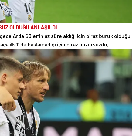
UZ OLDUĞU ANLAŞILDI
gece Arda Güler’in az süre aldığı için biraz buruk olduğu
ça ilk 11’de başlamadığı için biraz huzursuzdu.