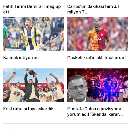
Fatih Terim Demiral’ı mağlup
Carlos’un dakikası tam 3.1
etti
milyon TL
Kalmak istiyorum
Maskeli kral’ın aklı finallerde!
Eski ruhu ortaya çıkardık
Mustafa Çulcu o pozisyonu
yorumladı! “Skandal karar
VAR’dan döndü”