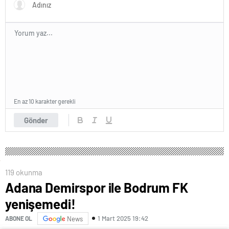
En az 10 karakter gerekli
Gönder
119 okunma
Adana Demirspor ile Bodrum FK
yenişemedi!
1 Mart 2025 19:42
ABONE OL
News