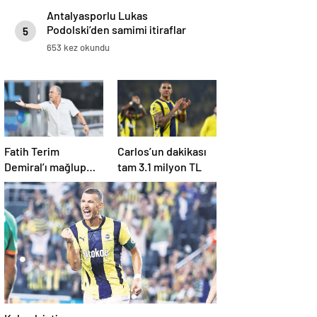
Antalyasporlu Lukas
Podolski’den samimi itiraflar
5
“Türkiye benim ikinci vatanım” .
653 kez okundu
Fatih Terim
Carlos’un dakikası
Demiral’ı mağlup
tam 3.1 milyon TL
etti
Kalmak istiyorum