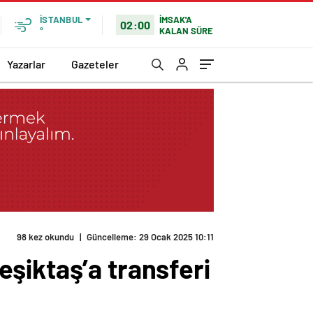
İMSAK'A
İSTANBUL
02:00
KALAN SÜRE
°
Yazarlar
Gazeteler
ya çıktı…
şiktaş’a transferi