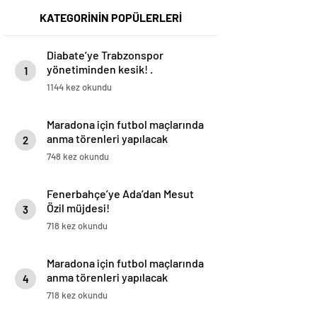
KATEGORİNİN POPÜLERLERİ
Diabate’ye Trabzonspor
yönetiminden kesik! .
1
1144 kez okundu
Maradona için futbol maçlarında
anma törenleri yapılacak
2
748 kez okundu
Fenerbahçe’ye Ada’dan Mesut
Özil müjdesi!
3
718 kez okundu
Maradona için futbol maçlarında
anma törenleri yapılacak
4
718 kez okundu