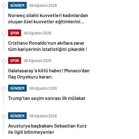
GÜNDEM
06 Ağustos 2026
Norweç silahlı kuvvetleri kadınlardan
oluşan özel kuvvetler eğitimlerini
başlattı.
SPOR
06 Ağustos 2026
Cristiano Ronaldo’nun akıllara zarar
tüm kariyerinin istatistiğini çıkardık !
SPOR
06 Ağustos 2026
Galatasaray’a kötü haber! Monaco’dan
flaş Onyekuru kararı.
GÜNDEM
06 Ağustos 2026
Trump’tan seçim sonrası ilk mülakat
GÜNDEM
06 Ağustos 2026
Avusturya başbakanı Sebastian Kurz
ile ilgili bilinmeyenler