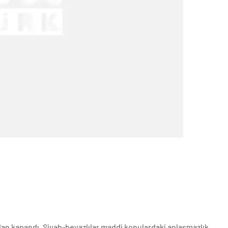
dan kapandı. Siyah-beyazlılar maddi konulardaki anlaşmazlık