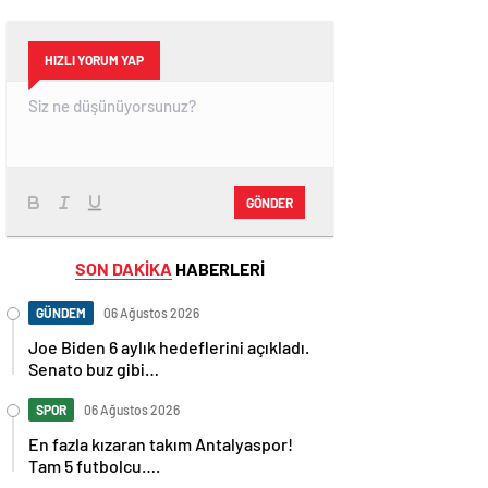
HIZLI YORUM YAP
GÖNDER
SON DAKİKA
HABERLERİ
GÜNDEM
06 Ağustos 2026
Joe Biden 6 aylık hedeflerini açıkladı.
Senato buz gibi…
SPOR
06 Ağustos 2026
En fazla kızaran takım Antalyaspor!
Tam 5 futbolcu….