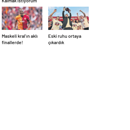
Maskeli kral’ın aklı
Eski ruhu ortaya
finallerde!
çıkardık