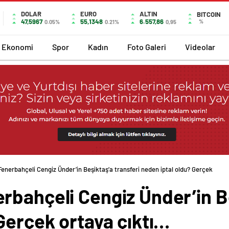
DOLAR
EURO
ALTIN
BITCOIN
47,5967
55,1348
6.557,86
%
0.05%
0.21%
0,95
Ekonomi
Spor
Kadın
Foto Galeri
Videolar
enerbahçeli Cengiz Ünder’in Beşiktaş’a transferi neden iptal oldu? Gerçek orta
rbahçeli Cengiz Ünder’in Be
Gerçek ortaya çıktı…