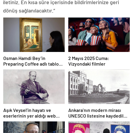
iletiniz. En kısa süre içerisinde bildirimlerinize geri
dönüş sağlanılacaktır.”
Osman Hamdi Bey’in
2 Mayıs 2025 Cuma:
Preparing Coffee adlı tablosu
Vizyondaki filmler
75 milyon liraya satışa
sunuldu
Aşık Veysel’in hayatı ve
Ankara’nın modern mirası
eserlerinin yer aldığı web
UNESCO listesine kaydedildi;
portalı hizmete girdi
Türkiye’nin listedeki varlık
sayısı 80 oldu