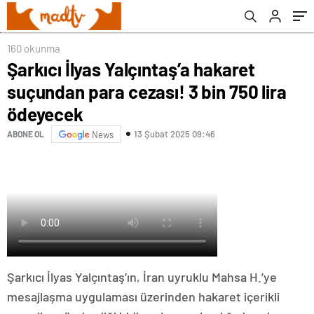
160 okunma
Şarkıcı İlyas Yalçıntaş’a hakaret
suçundan para cezası! 3 bin 750 lira
ödeyecek
13 Şubat 2025 09:46
ABONE OL
News
Şarkıcı İlyas Yalçıntaş’ın, İran uyruklu Mahsa H.’ye
mesajlaşma uygulaması üzerinden hakaret içerikli