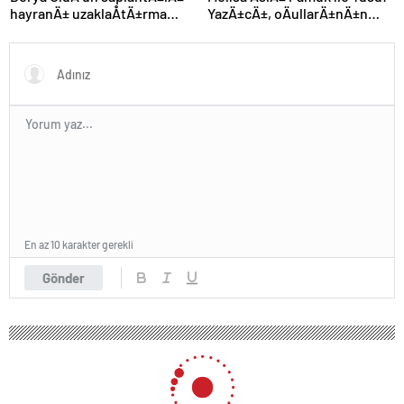
hayranÄ± uzaklaÅtÄ±rma
YazÄ±cÄ±, oÄullarÄ±nÄ±n
kararÄ±nÄ± hiÃ§e saydÄ±,
yÃ¼zÃ¼nÃ¼ ilk kez
Ã¶n sÄ±radan konseri izledi
gÃ¶sterdi
En az 10 karakter gerekli
Gönder