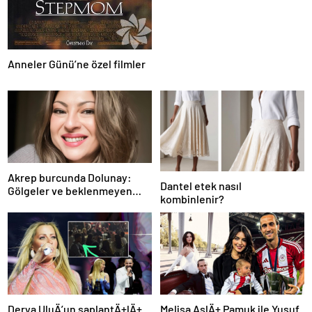
Anneler Günü’ne özel filmler
Akrep burcunda Dolunay:
Dantel etek nasıl
Gölgeler ve beklenmeyen
kombinlenir?
fırtına
Derya UluÄ’un saplantÄ±lÄ±
Melisa AslÄ± Pamuk ile Yusuf