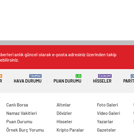
berleri anlık güncel olarak e-posta adresiniz üzerinden takip
ebilirsiniz.
K
TAHMİNİ
LİG
EKONOMİ
E
R
HAVA DURUMU
PUAN DURUMU
HISSELER
PARI
Canlı Borsa
Altınlar
Foto Galeri
Namaz Vakitleri
Dövizler
Video Galeri
Puan Durumu
Hisseler
Yazarlar
Örnek Burç Yorumu
Kripto Paralar
Gazeteler