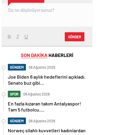
GÖNDER
SON DAKİKA
HABERLERİ
GÜNDEM
06 Ağustos 2026
Joe Biden 6 aylık hedeflerini açıkladı.
Senato buz gibi…
SPOR
06 Ağustos 2026
En fazla kızaran takım Antalyaspor!
Tam 5 futbolcu….
GÜNDEM
06 Ağustos 2026
Norweç silahlı kuvvetleri kadınlardan