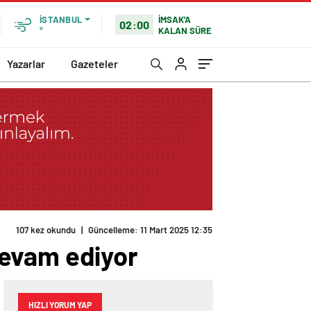
İMSAK'A
İSTANBUL
02:00
KALAN SÜRE
°
Yazarlar
Gazeteler
107 kez okundu
|
Güncelleme: 11 Mart 2025 12:35
devam ediyor
HIZLI YORUM YAP