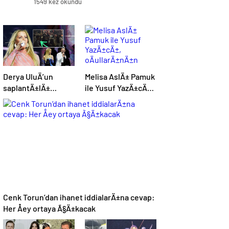
1549 kez okundu
Derya UluÄ’un
Melisa AslÄ± Pamuk
saplantÄ±lÄ±
ile Yusuf YazÄ±cÄ±,
hayranÄ±
oÄullarÄ±nÄ±n
uzaklaÅtÄ±rma
yÃ¼zÃ¼nÃ¼ ilk kez
kararÄ±nÄ± hiÃ§e
gÃ¶sterdi
saydÄ±, Ã¶n
sÄ±radan konseri
izledi
Cenk Torun’dan ihanet iddialarÄ±na cevap:
Her Åey ortaya Ã§Ä±kacak