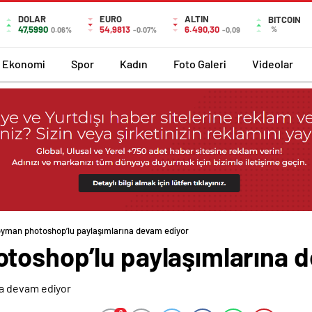
DOLAR
EURO
ALTIN
BITCOIN
47,5990
54,9813
6.490,30
%
0.06%
-0.07%
-0,09
Ekonomi
Spor
Kadın
Foto Galeri
Videolar
oyman photoshop’lu paylaşımlarına devam ediyor
toshop’lu paylaşımlarına 