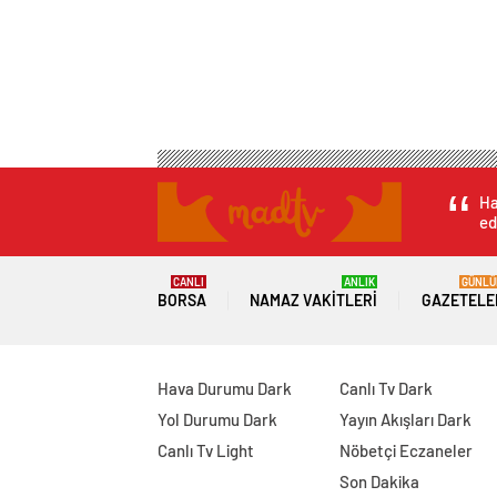
Ha
ed
CANLI
ANLIK
GÜNLÜ
BORSA
NAMAZ VAKITLERI
GAZETELE
Hava Durumu Dark
Canlı Tv Dark
Yol Durumu Dark
Yayın Akışları Dark
Canlı Tv Light
Nöbetçi Eczaneler
Son Dakika