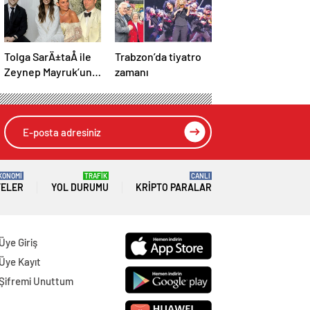
Tolga SarÄ±taÅ ile
Trabzon’da tiyatro
Zeynep Mayruk’un
zamanı
bebek heyecanÄ±:
Cinsiyetini
aÃ§Ä±kladÄ±lar
KONOMİ
TRAFİK
CANLI
TELER
YOL DURUMU
KRIPTO PARALAR
Üye Giriş
Üye Kayıt
Şifremi Unuttum