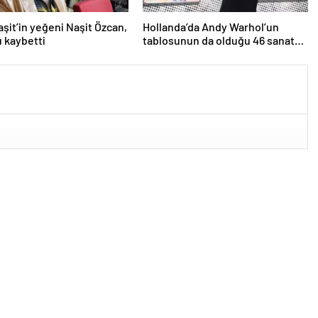
aşit’in yeğeni Naşit Özcan,
Hollanda’da Andy Warhol’un
ı kaybetti
tablosunun da olduğu 46 sanat
eseri çöpe atıldı