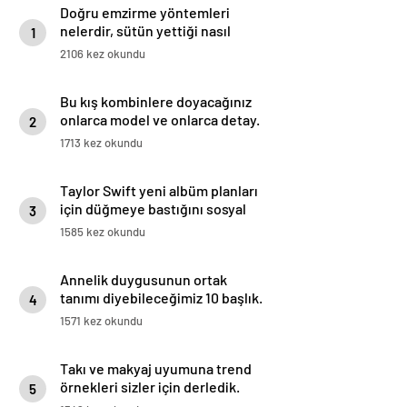
Doğru emzirme yöntemleri
nelerdir, sütün yettiği nasıl
1
anlaşılır?
2106 kez okundu
Bu kış kombinlere doyacağınız
onlarca model ve onlarca detay.
2
1713 kez okundu
Taylor Swift yeni albüm planları
için düğmeye bastığını sosyal
3
medyadan duyurdu!
1585 kez okundu
Annelik duygusunun ortak
tanımı diyebileceğimiz 10 başlık.
4
1571 kez okundu
Takı ve makyaj uyumuna trend
örnekleri sizler için derledik.
5