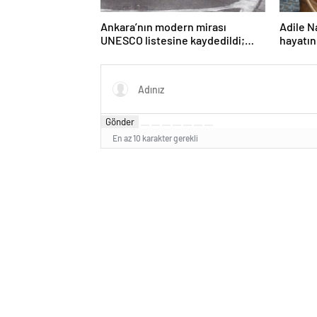
Ankara’nın modern mirası
Adile N
UNESCO listesine kaydedildi;
hayatın
Türkiye’nin listedeki varlık sayısı
80 oldu
Gönder
En az 10 karakter gerekli