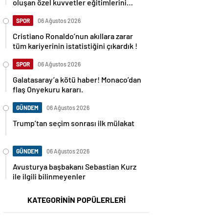
oluşan özel kuvvetler eğitimlerini
başlattı.
SPOR
06 Ağustos 2026
Cristiano Ronaldo’nun akıllara zarar
tüm kariyerinin istatistiğini çıkardık !
SPOR
06 Ağustos 2026
Galatasaray’a kötü haber! Monaco’dan
flaş Onyekuru kararı.
GÜNDEM
06 Ağustos 2026
Trump’tan seçim sonrası ilk mülakat
GÜNDEM
06 Ağustos 2026
Avusturya başbakanı Sebastian Kurz
ile ilgili bilinmeyenler
KATEGORİNİN POPÜLERLERİ