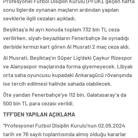
Profesyonel Futbol Disiplin Kurulu (PFDK), geçen hafta
sonu liglerde oynanan maçların ardından yapılan
sevklerle ilgili cezaları açıkladı.
Beşiktaş’a iki ayrı konuda toplam 732 bin TL ceza
verilirken, siyah-beyazlıların Fenerbahçe ile oynadığı
derbide kırmızı kart gören Al Musrati 2 maç ceza aldı.
Al Musrati, Beşiktaş’ın Süper Lig’deki Çaykur Rizespor
ve Alanyaspor maçlarında forma giyemeyecek. Libyalı
orta saha oyuncusu kupadaki Ankaragücü rövanşında
ise tercih edilmesi halinde sahada olabilecek.
Öte yandan Fenerbahçe’ye 112 bin, Galatasaray’a da
500 bin TL para cezası verildi.
TFF’DEN YAPILAN AÇIKLAMA
“Profesyonel Futbol Disiplin Kurulu’nun 02.05.2024
tarih ve 76 sayılı toplantısında almış olduğu kararlar