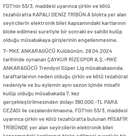
FDT’nin 53/3. maddesi uyarınca çirkin ve kötü
tezahüratta KAPALI DENİZ TRİBÜN A blokta yer alan
seyircilerin elektronik bilet kapsamındaki kartlarının
bloke edilmesi suretiyle bir sonraki ev sahibi kulüp
olduğu müsabakaya girişlerinin engellenmesine,
7- MKE ANKARAGÜCÜ Kulübünün, 28.04.2024
tarihinde oynanan ÇAYKUR RİZESPOR A.Ş.–MKE
ANKARAGÜCÜ Trendyol Süper Lig müsabakasında,
taraftarlarının neden olduğu çirkin ve kötü tezahürat
nedeniyle ve bu eylemin aynı sezon içinde misafir
kulüp olduğu müsabakada 7. kez
gerçekleştirilmesinden dolayı 380.000.-TL PARA
CEZASI ile cezalandırılmasına, FDT’nin 53/3. maddesi
uyarınca çirkin ve kötü tezahüratta bulunan MİSAFİR
TRİBÜNDE yer alan seyircilerin elektronik bilet
kapsamındaki kartlarının bloke edilmesi suretiyle bir