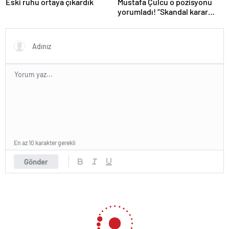
Eski ruhu ortaya çıkardık
Mustafa Çulcu o pozisyonu
yorumladı! “Skandal karar
VAR’dan döndü”
En az 10 karakter gerekli
Gönder