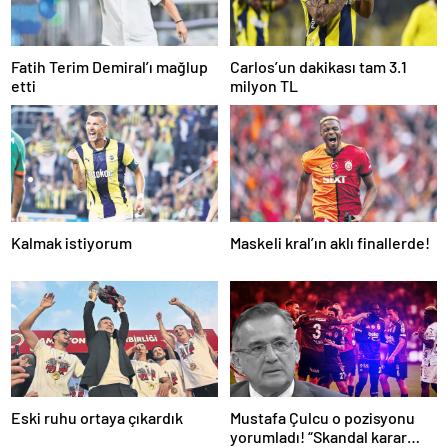
Fatih Terim Demiral’ı mağlup
Carlos’un dakikası tam 3.1
etti
milyon TL
Kalmak istiyorum
Maskeli kral’ın aklı finallerde!
Eski ruhu ortaya çıkardık
Mustafa Çulcu o pozisyonu
yorumladı! “Skandal karar