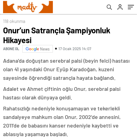
118 okunma
Onur’un Satrançla Şampiyonluk
Hikayesi
17 Ocak 2025 14:07
ABONE OL
News
Adana’da doğuştan serebral palsi (beyin felci) hastası
olan 41 yaşındaki Onur Eyüp Karadoğan, kuzeni
sayesinde öğrendiği satrançla hayata bağlandı.
Adalet ve Ahmet çiftinin oğlu Onur, serebral palsi
hastası olarak dünyaya geldi.
Rahatsızlığı nedeniyle konuşamayan ve tekerlekli
sandalyeye mahkum olan Onur, 2002’de annesini,
2011’de de babasını kanser nedeniyle kaybetti ve
ablasıyla yaşamaya başladı.