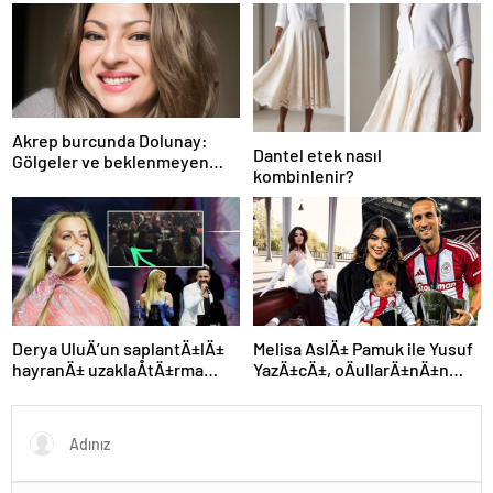
Akrep burcunda Dolunay:
Dantel etek nasıl
Gölgeler ve beklenmeyen
kombinlenir?
fırtına
Derya UluÄ’un saplantÄ±lÄ±
Melisa AslÄ± Pamuk ile Yusuf
hayranÄ± uzaklaÅtÄ±rma
YazÄ±cÄ±, oÄullarÄ±nÄ±n
kararÄ±nÄ± hiÃ§e saydÄ±,
yÃ¼zÃ¼nÃ¼ ilk kez
Ã¶n sÄ±radan konseri izledi
gÃ¶sterdi