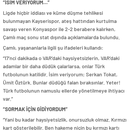
“İSİM VERİYORUM…”
Ligde hiçbir iddiası ve küme düşme tehlikesi
bulunmayan Kayserispor, ateş hattından kurtulma
savaşı veren Konyaspor ile 2-2 berabere kalırken,
Çamlı maç sonu stat dışında açıklamalarda bulundu.
Çamlı, yaşananlarla ilgili şu ifadeleri kullandı:
“17’nci dakikada o VAR’daki haysiyetsizlerin, VAR’daki
adamlar bir daha düdük çalarlarsa, onlar Türk
futbolunun katilidir. İsim veriyorum; Serkan Tokat,
Ümit Öztürk. Bunlar düdüğü falan bıraksınlar. Yeter!
Türk futbolunun namuslu ellerde yönetilmeye ihtiyacı
var.”
“SORMAK İÇİN GİDİYORDUM”
“Yani bu kadar haysiyetsizlik, onursuzluk olmaz. Kırmızı
kart gösterilebilir. Ben hakeme niçin bu kırmızı kartı