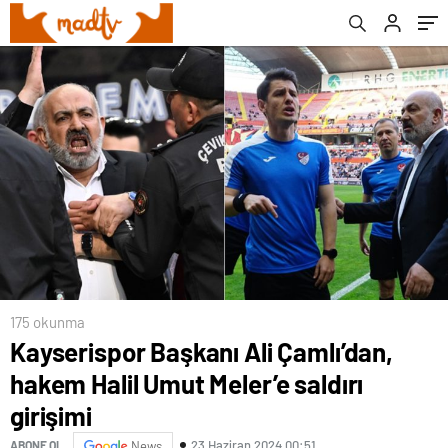
175 okunma
Kayserispor Başkanı Ali Çamlı’dan,
hakem Halil Umut Meler’e saldırı
girişimi
23 Haziran 2024 00:51
ABONE OL
News