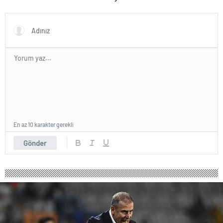
VAR’dan döndü”
En az 10 karakter gerekli
Gönder