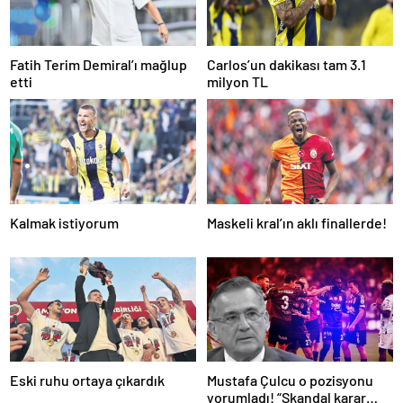
Fatih Terim Demiral’ı mağlup
Carlos’un dakikası tam 3.1
etti
milyon TL
Kalmak istiyorum
Maskeli kral’ın aklı finallerde!
Eski ruhu ortaya çıkardık
Mustafa Çulcu o pozisyonu
yorumladı! “Skandal karar