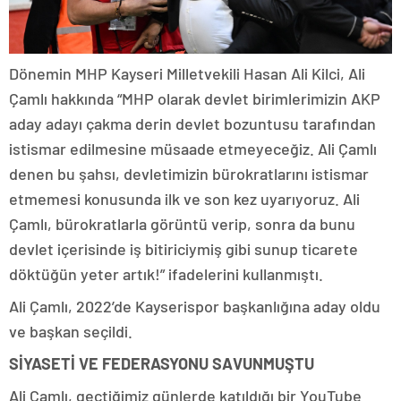
Dönemin MHP Kayseri Milletvekili Hasan Ali Kilci, Ali
Çamlı hakkında “MHP olarak devlet birimlerimizin AKP
aday adayı çakma derin devlet bozuntusu tarafından
istismar edilmesine müsaade etmeyeceğiz. Ali Çamlı
denen bu şahsı, devletimizin bürokratlarını istismar
etmemesi konusunda ilk ve son kez uyarıyoruz. Ali
Çamlı, bürokratlarla görüntü verip, sonra da bunu
devlet içerisinde iş bitiriciymiş gibi sunup ticarete
döktüğün yeter artık!” ifadelerini kullanmıştı.
Ali Çamlı, 2022’de Kayserispor başkanlığına aday oldu
ve başkan seçildi.
SİYASETİ VE FEDERASYONU SAVUNMUŞTU
Ali Çamlı, geçtiğimiz günlerde katıldığı bir YouTube