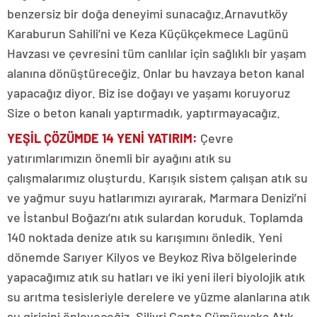
benzersiz bir doğa deneyimi sunacağız.Arnavutköy
Karaburun Sahili’ni ve Keza Küçükçekmece Lagünü
Havzası ve çevresini tüm canlılar için sağlıklı bir yaşam
alanına dönüştüreceğiz. Onlar bu havzaya beton kanal
yapacağız diyor. Biz ise doğayı ve yaşamı koruyoruz
Size o beton kanalı yaptırmadık, yaptırmayacağız.
YEŞİL ÇÖZÜMDE 14 YENİ YATIRIM:
Çevre
yatırımlarımızın önemli bir ayağını atık su
çalışmalarımız oluşturdu. Karışık sistem çalışan atık su
ve yağmur suyu hatlarımızı ayırarak, Marmara Denizi’ni
ve İstanbul Boğazı’nı atık sulardan koruduk. Toplamda
140 noktada denize atık su karışımını önledik. Yeni
dönemde Sarıyer Kilyos ve Beykoz Riva bölgelerinde
yapacağımız atık su hatları ve iki yeni ileri biyolojik atık
su arıtma tesisleriyle derelere ve yüzme alanlarına atık
su girişini önleyeceğiz. Silivri Çanta Gümüşyaka Atık