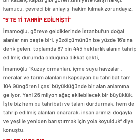
kamucu, çevreci bir anlayışı hakim kılmak zorundayız.
“5’TE 1’İ TAHRİP EDİLMİŞTİ”
İmamoğlu, göreve geldiklerinde İstanbul’un doğal
alanlarının beşte biri, yüzölçümünün ise yüzde 16’sına
denk gelen, toplamda 87 bin 445 hektarlık alanın tahrip
edilmiş durumda olduğuna dikkat çekti.
İmamoğlu “Kuzey ormanları, içme suyu havzaları,
meralar ve tarım alanlarını kapsayan bu tahribat tam
104 Güngören ilçesi büyüklüğünde bir alan anlamına
geliyor. Yani 26 milyon ağaç ekilebilecek bir büyüklük.
İşte biz hem bu tahribatı ve talanı durdurmak, hem de
tahrip edilmiş alanları onararak, insanlarımızı doğayla
ve yeşille yeniden barıştırmak için yola koyulduk” diye
konuştu.