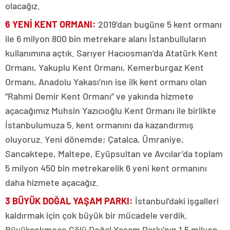
olacağız.
6 YENİ KENT ORMANI:
2019’dan bugüne 5 kent ormanı
ile 6 milyon 800 bin metrekare alanı İstanbulluların
kullanımına açtık. Sarıyer Hacıosman’da Atatürk Kent
Ormanı, Yakuplu Kent Ormanı, Kemerburgaz Kent
Ormanı, Anadolu Yakası’nın ise ilk kent ormanı olan
“Rahmi Demir Kent Ormanı” ve yakında hizmete
açacağımız Muhsin Yazıcıoğlu Kent Ormanı ile birlikte
İstanbulumuza 5. kent ormanını da kazandırmış
oluyoruz. Yeni dönemde; Çatalca, Ümraniye,
Sancaktepe, Maltepe, Eyüpsultan ve Avcılar’da toplam
5 milyon 450 bin metrekarelik 6 yeni kent ormanını
daha hizmete açacağız.
3 BÜYÜK DOĞAL YAŞAM PARKI:
İstanbul’daki işgalleri
kaldırmak için çok büyük bir mücadele verdik.
Büyükçekmece Gölü Doğal Yaşam Parkı’nın 1.5 milyon