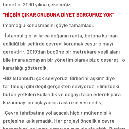
hedefini 2030 yılına çekeceğiz.
“HİÇBİR ÇIKAR GRUBUNA DİYET BORCUMUZ YOK”
İmamoğlu konuşmasını şöyle tamamladı:
-İstanbul gibi yıllarca doğanın ranta, betona kurban
edildiği bir şehirde çevreyi korumak cesur olmayı
gerektirir. 2019’dan bugüne bir metrekare yeşil alanı
bile imara açmayan bir yönetim olarak biz o cesareti, o
kararlılığı gösterdik.
-Biz İstanbul’u çok seviyoruz. Birilerini ‘aşkım’ diye
tariflediği gibi değil gerçekten seviyoruz. Elimizdeki
bütün yetkileri kullandık ve doğayı talan ederek para
kazanmayı amaçlayanlara asla izin vermedik.
-Çevre tahribatına yol açacak hiçbir mühendislik
projesine kalkışmadık. Her projeyi öncelikle çevre
hassasiyeti ve kamu yararı anlayışıyla ele aldık. Bunları