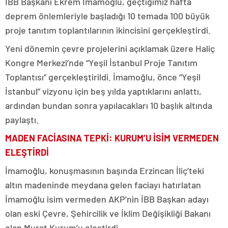
İBB Başkanı Ekrem İmamoğlu, geçtiğimiz hafta
deprem önlemleriyle başladığı 10 temada 100 büyük
proje tanıtım toplantılarının ikincisini gerçekleştirdi.
Yeni dönemin çevre projelerini açıklamak üzere Haliç
Kongre Merkezi’nde “Yeşil İstanbul Proje Tanıtım
Toplantısı” gerçekleştirildi. İmamoğlu, önce “Yeşil
İstanbul” vizyonu için beş yılda yaptıklarını anlattı,
ardından bundan sonra yapılacakları 10 başlık altında
paylaştı.
MADEN FACİASINA TEPKİ: KURUM’U İSİM VERMEDEN
ELEŞTİRDİ
İmamoğlu, konuşmasının başında Erzincan İliç’teki
altın madeninde meydana gelen faciayı hatırlatan
İmamoğlu isim vermeden AKP’nin İBB Başkan adayı
olan eski Çevre, Şehircilik ve İklim Değişikliği Bakanı
olan Murat Kurum’u eleştirdi.