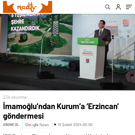
234 okunma
İmamoğlu’ndan Kurum’a ‘Erzincan’
göndermesi
15 Şubat 2024 00:00
ABONE OL
News