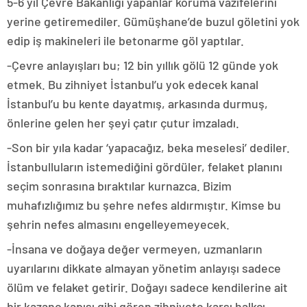
5-6 yıl Çevre Bakanlığı yapanlar koruma vazifelerini
yerine getiremediler. Gümüşhane’de buzul göletini yok
edip iş makineleri ile betonarme göl yaptılar.
-Çevre anlayışları bu; 12 bin yıllık gölü 12 günde yok
etmek. Bu zihniyet İstanbul’u yok edecek kanal
İstanbul’u bu kente dayatmış, arkasında durmuş,
önlerine gelen her şeyi çatır çutur imzaladı.
-Son bir yıla kadar ‘yapacağız, beka meselesi’ dediler.
İstanbulluların istemediğini gördüler, felaket planını
seçim sonrasına bıraktılar kurnazca. Bizim
muhafızlığımız bu şehre nefes aldırmıştır. Kimse bu
şehrin nefes almasını engelleyemeyecek.
-İnsana ve doğaya değer vermeyen, uzmanların
uyarılarını dikkate almayan yönetim anlayışı sadece
ölüm ve felaket getirir. Doğayı sadece kendilerine ait
bir kazanç kapısı gibi gören zihniyete karşı halkçı,