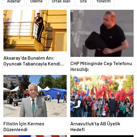
Aidatlar
Ödeme
Ortak Alan
Site
Yönetim
Aksaray’da Bunalım Anı:
CHP Mitinginde Cep Telefonu
Oyuncak Tabancayla Kendine
Hırsızlığı
Zarar Vermeye Çalıştı
Filistin İçin Kermes
Arnavutluk’ta AB Üyelik
Düzenlendi
Hedefi