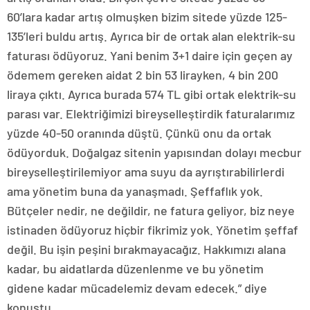
60’lara kadar artış olmuşken bizim sitede yüzde 125-
135’leri buldu artış. Ayrıca bir de ortak alan elektrik-su
faturası ödüyoruz. Yani benim 3+1 daire için geçen ay
ödemem gereken aidat 2 bin 53 lirayken, 4 bin 200
liraya çıktı. Ayrıca burada 574 TL gibi ortak elektrik-su
parası var. Elektriğimizi bireyselleştirdik faturalarımız
yüzde 40-50 oranında düştü. Çünkü onu da ortak
ödüyorduk. Doğalgaz sitenin yapısından dolayı mecbur
bireyselleştirilemiyor ama suyu da ayrıştırabilirlerdi
ama yönetim buna da yanaşmadı. Şeffaflık yok.
Bütçeler nedir, ne değildir, ne fatura geliyor, biz neye
istinaden ödüyoruz hiçbir fikrimiz yok. Yönetim şeffaf
değil. Bu işin peşini bırakmayacağız. Hakkımızı alana
kadar, bu aidatlarda düzenlenme ve bu yönetim
gidene kadar mücadelemiz devam edecek.” diye
konuştu.