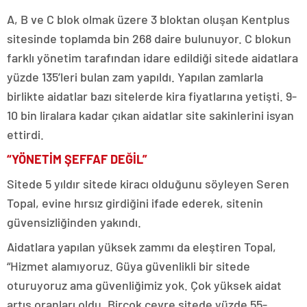
A, B ve C blok olmak üzere 3 bloktan oluşan Kentplus
sitesinde toplamda bin 268 daire bulunuyor. C blokun
farklı yönetim tarafından idare edildiği sitede aidatlara
yüzde 135’leri bulan zam yapıldı. Yapılan zamlarla
birlikte aidatlar bazı sitelerde kira fiyatlarına yetişti. 9-
10 bin liralara kadar çıkan aidatlar site sakinlerini isyan
ettirdi.
“YÖNETİM ŞEFFAF DEĞİL”
Sitede 5 yıldır sitede kiracı olduğunu söyleyen Seren
Topal, evine hırsız girdiğini ifade ederek, sitenin
güvensizliğinden yakındı.
Aidatlara yapılan yüksek zammı da eleştiren Topal,
“Hizmet alamıyoruz. Güya güvenlikli bir sitede
oturuyoruz ama güvenliğimiz yok. Çok yüksek aidat
artış oranları oldu. Birçok çevre sitede yüzde 55-