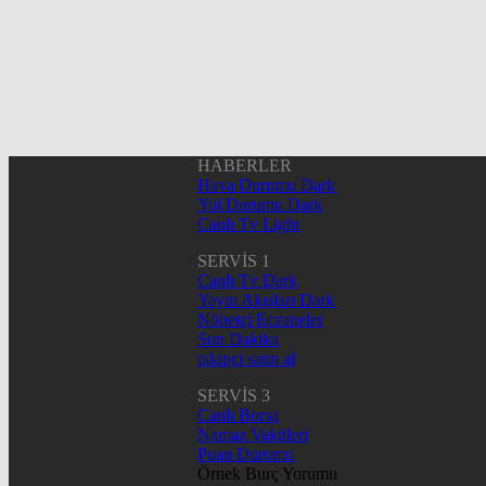
HABERLER
Hava Durumu Dark
Yol Durumu Dark
Canlı Tv Light
SERVİS 1
Canlı Tv Dark
Yayın Akışları Dark
Nöbetçi Eczaneler
Son Dakika
takipçi satın al
SERVİS 3
Canlı Borsa
Namaz Vakitleri
Puan Durumu
Örnek Burç Yorumu