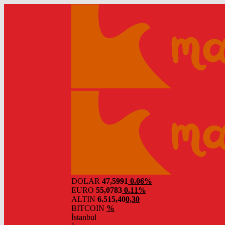
DOLAR
47,5991
0.06%
EURO
55,0783
0.11%
ALTIN
6.515,40
0,30
BITCOIN
%
İstanbul