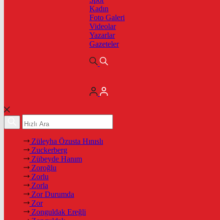
Kadın
Foto Galeri
Videolar
Yazarlar
Gazeteler
Züleyha Özusta Hınıslı
Zuckerberg
Zübeyde Hanım
Zoroğlu
Zorlu
Zorla
Zor Durumda
Zor
Zonguldak Ereğli