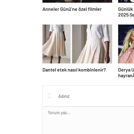
Anneler Günü’ne özel filmler
Günlük 
2025 Sa
Dantel etek nasıl kombinlenir?
Derya U
hayran
kararÄ
sÄ±rada