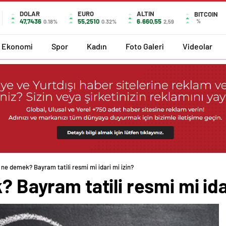
DOLAR
EURO
ALTIN
BITCOIN
47,7436
55,2510
6.660,55
%
0.18%
0.32%
2,59
Ekonomi
Spor
Kadın
Foto Galeri
Videolar
in ne demek? Bayram tatili resmi mi idari mi izin?
? Bayram tatili resmi mi ida