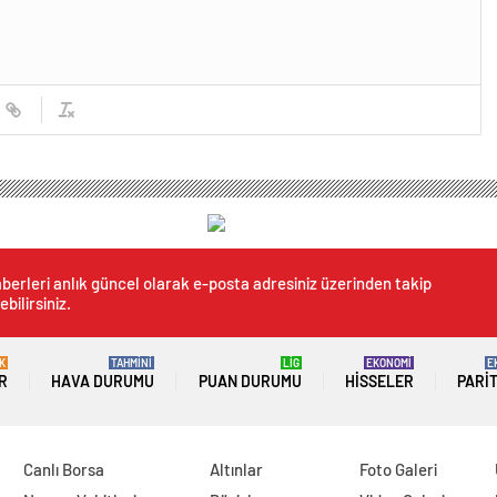
berleri anlık güncel olarak e-posta adresiniz üzerinden takip
ebilirsiniz.
K
TAHMİNİ
LİG
EKONOMİ
E
R
HAVA DURUMU
PUAN DURUMU
HISSELER
PARI
Canlı Borsa
Altınlar
Foto Galeri