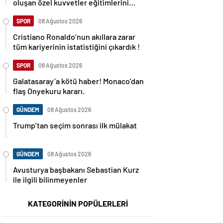
oluşan özel kuvvetler eğitimlerini
başlattı.
SPOR
08 Ağustos 2026
Cristiano Ronaldo’nun akıllara zarar
tüm kariyerinin istatistiğini çıkardık !
SPOR
08 Ağustos 2026
Galatasaray’a kötü haber! Monaco’dan
flaş Onyekuru kararı.
GÜNDEM
08 Ağustos 2026
Trump’tan seçim sonrası ilk mülakat
GÜNDEM
08 Ağustos 2026
Avusturya başbakanı Sebastian Kurz
ile ilgili bilinmeyenler
KATEGORİNİN POPÜLERLERİ