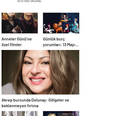
1572 kez okundu
Anneler Günü’ne
Günlük burç
özel filmler
yorumları: 13 Mayıs
2025 Salı
Akrep burcunda Dolunay: Gölgeler ve
beklenmeyen fırtına