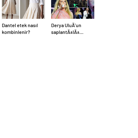
Dantel etek nasıl
Derya UluÄ’un
kombinlenir?
saplantÄ±lÄ±
hayranÄ±
uzaklaÅtÄ±rma
kararÄ±nÄ± hiÃ§e
saydÄ±, Ã¶n
sÄ±radan konseri
izledi