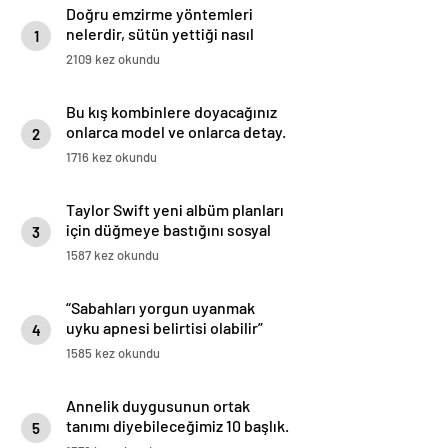
Doğru emzirme yöntemleri
nelerdir, sütün yettiği nasıl
1
anlaşılır?
2109 kez okundu
Bu kış kombinlere doyacağınız
onlarca model ve onlarca detay.
2
1716 kez okundu
Taylor Swift yeni albüm planları
için düğmeye bastığını sosyal
3
medyadan duyurdu!
1587 kez okundu
“Sabahları yorgun uyanmak
uyku apnesi belirtisi olabilir”
4
1585 kez okundu
Annelik duygusunun ortak
tanımı diyebileceğimiz 10 başlık.
5