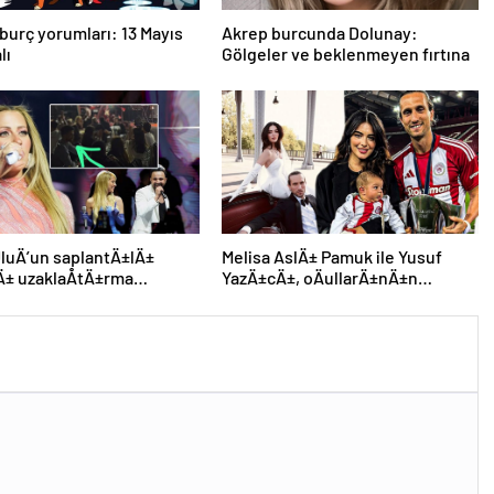
burç yorumları: 13 Mayıs
Akrep burcunda Dolunay:
lı
Gölgeler ve beklenmeyen fırtına
luÄ’un saplantÄ±lÄ±
Melisa AslÄ± Pamuk ile Yusuf
Ä± uzaklaÅtÄ±rma
YazÄ±cÄ±, oÄullarÄ±nÄ±n
±nÄ± hiÃ§e saydÄ±, Ã¶n
yÃ¼zÃ¼nÃ¼ ilk kez gÃ¶sterdi
n konseri izledi