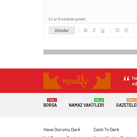
En az 10 karakter gerekli
Gönder
Ha
ed
CANLI
ANLIK
GÜNLÜ
BORSA
NAMAZ VAKITLERI
GAZETELE
Hava Durumu Dark
Canlı Tv Dark