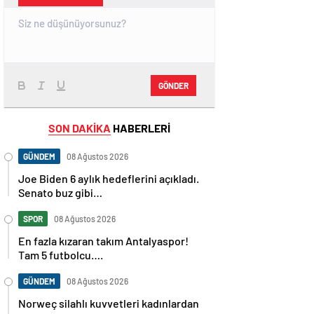
GÖNDER
SON DAKİKA
HABERLERİ
GÜNDEM
08 Ağustos 2026
Joe Biden 6 aylık hedeflerini açıkladı.
Senato buz gibi…
SPOR
08 Ağustos 2026
En fazla kızaran takım Antalyaspor!
Tam 5 futbolcu….
GÜNDEM
08 Ağustos 2026
Norweç silahlı kuvvetleri kadınlardan