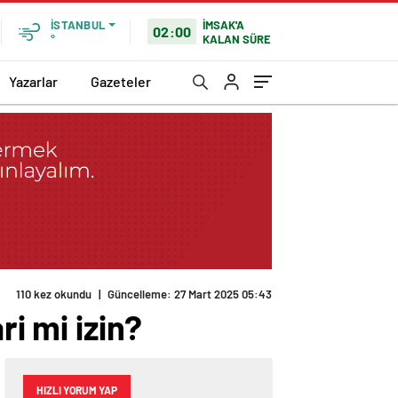
İMSAK'A
İSTANBUL
02:00
KALAN SÜRE
°
Yazarlar
Gazeteler
110 kez okundu
|
Güncelleme: 27 Mart 2025 05:43
ri mi izin?
HIZLI YORUM YAP