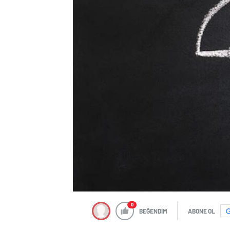
0
BEĞENDİM
ABONE OL