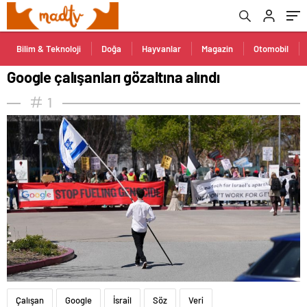
Bilim & Teknoloji
Doğa
Hayvanlar
Magazin
Otomobil
Google çalışanları gözaltına alındı
1
Çalışan
Google
İsrail
Söz
Veri