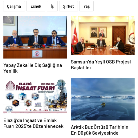
Çalışma
Esnek
İş
Şirket
Yaş
Samsun’da Yeşil OSB Projesi
Yapay Zeka ile Diş Sağlığına
Başlatıldı
Yenilik
Elazığ’da İnşaat ve Emlak
Fuarı 2025’te Düzenlenecek
Arktik Buz Örtüsü Tarihinin
En Düşük Seviyesinde