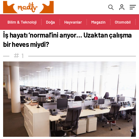
Bilim & Teknoloji
Doğa
Hayvanlar
Magazin
Otomobil
İş hayatı ‘normal’ini arıyor… Uzaktan çalışma
bir heves miydi?
1