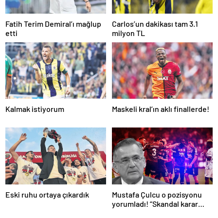
Fatih Terim Demiral’ı mağlup
Carlos’un dakikası tam 3.1
etti
milyon TL
Kalmak istiyorum
Maskeli kral’ın aklı finallerde!
Eski ruhu ortaya çıkardık
Mustafa Çulcu o pozisyonu
yorumladı! “Skandal karar
VAR’dan döndü”