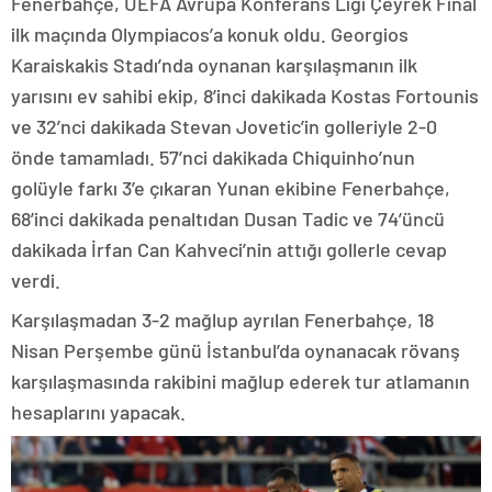
Fenerbahçe, UEFA Avrupa Konferans Ligi Çeyrek Final
ilk maçında Olympiacos’a konuk oldu. Georgios
Karaiskakis Stadı’nda oynanan karşılaşmanın ilk
yarısını ev sahibi ekip, 8’inci dakikada Kostas Fortounis
ve 32’nci dakikada Stevan Jovetic’in golleriyle 2-0
önde tamamladı. 57’nci dakikada Chiquinho’nun
golüyle farkı 3’e çıkaran Yunan ekibine Fenerbahçe,
68’inci dakikada penaltıdan Dusan Tadic ve 74’üncü
dakikada İrfan Can Kahveci’nin attığı gollerle cevap
verdi.
Karşılaşmadan 3-2 mağlup ayrılan Fenerbahçe, 18
Nisan Perşembe günü İstanbul’da oynanacak rövanş
karşılaşmasında rakibini mağlup ederek tur atlamanın
hesaplarını yapacak.