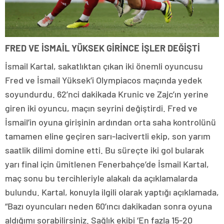
FRED VE İSMAİL YÜKSEK GİRİNCE İŞLER DEĞİŞTİ
İsmail Kartal, sakatlıktan çıkan iki önemli oyuncusu
Fred ve İsmail Yüksek’i Olympiacos maçında yedek
soyundurdu. 62’nci dakikada Krunic ve Zajc’ın yerine
giren iki oyuncu, maçın seyrini değiştirdi. Fred ve
İsmail’in oyuna girişinin ardından orta saha kontrolünü
tamamen eline geçiren sarı-lacivertli ekip, son yarım
saatlik dilimi domine etti. Bu süreçte iki gol bularak
yarı final için ümitlenen Fenerbahçe’de İsmail Kartal,
maç sonu bu tercihleriyle alakalı da açıklamalarda
bulundu. Kartal, konuyla ilgili olarak yaptığı açıklamada,
“Bazı oyuncuları neden 60’ıncı dakikadan sonra oyuna
aldığımı sorabilirsiniz. Sağlık ekibi ‘En fazla 15-20