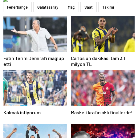
Fenerbahçe
Galatasaray
Maç
Saat
Takımı
Fatih Terim Demiral’ı mağlup
Carlos’un dakikası tam 3.1
etti
milyon TL
Kalmak istiyorum
Maskeli kral’ın aklı finallerde!