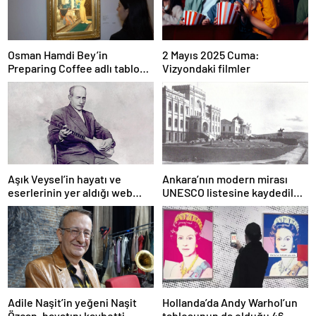
Osman Hamdi Bey’in
2 Mayıs 2025 Cuma:
Preparing Coffee adlı tablosu
Vizyondaki filmler
75 milyon liraya satışa
sunuldu
Aşık Veysel’in hayatı ve
Ankara’nın modern mirası
eserlerinin yer aldığı web
UNESCO listesine kaydedildi;
portalı hizmete girdi
Türkiye’nin listedeki varlık
sayısı 80 oldu
Adile Naşit’in yeğeni Naşit
Hollanda’da Andy Warhol’un
Özcan, hayatını kaybetti
tablosunun da olduğu 46