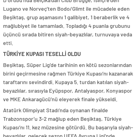
D Grubu’nda Belçika’dan Club Brugge, İsviçre’den
Lugano ve Norveç’ten Bodo/Glimt ile mücadele eden
Beşiktaş, grup aşamasını 1 galibiyet, 1 beraberlik ve 4
mağlubiyet ile tamamladı. Topladığı 4 puanla grubunu
üçüncü sırada bitiren siyah-beyazlılar, turnuvaya veda
etti.
TÜRKİYE KUPASI TESELLİ OLDU
Beşiktaş, Süper Lig’de tarihinin en kötü sezonlarından
birini geçirmesine rağmen Türkiye Kupası’nı kazanarak
taraftarını sevindirdi. Kupaya 5. turdan katılan siyah-
beyazlılar, sırasıyla Eyüpspor, Antalyaspor, Konyaspor
ve MKE Ankaragücü’nü eleyerek finale yükseldi.
Atatürk Olimpiyat Stadı’nda oynanan finalde
Trabzonspor’u 3-2 mağlup eden Beşiktaş, Türkiye
Kupası’nı 11. kez müzesine götürdü. Bu başarıyla siyah-
beyazlılar, gelecek sezon UEFA Avrupa Ligi’nde