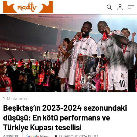
tesellisi
203 okunma
Beşiktaş’ın 2023-2024 sezonundaki
düşüşü: En kötü performans ve
Türkiye Kupası tesellisi
13 Temmuz 2024 00:03
ABONE OL
News