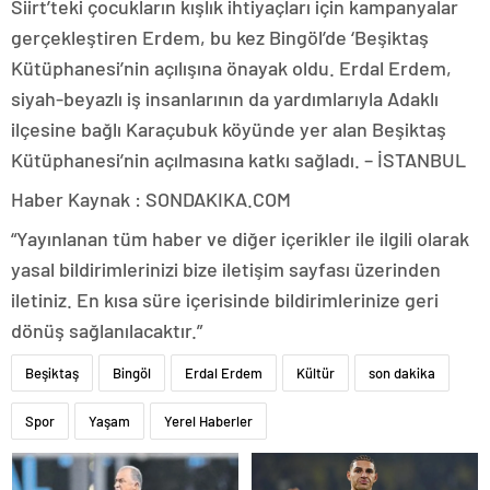
Siirt’teki çocukların kışlık ihtiyaçları için kampanyalar
gerçekleştiren Erdem, bu kez Bingöl’de ‘Beşiktaş
Kütüphanesi’nin açılışına önayak oldu. Erdal Erdem,
siyah-beyazlı iş insanlarının da yardımlarıyla Adaklı
ilçesine bağlı Karaçubuk köyünde yer alan Beşiktaş
Kütüphanesi’nin açılmasına katkı sağladı. – İSTANBUL
Haber Kaynak : SONDAKIKA.COM
“Yayınlanan tüm haber ve diğer içerikler ile ilgili olarak
yasal bildirimlerinizi bize iletişim sayfası üzerinden
iletiniz. En kısa süre içerisinde bildirimlerinize geri
dönüş sağlanılacaktır.”
Beşiktaş
Bingöl
Erdal Erdem
Kültür
son dakika
Spor
Yaşam
Yerel Haberler