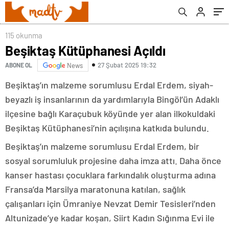
115 okunma
Beşiktaş Kütüphanesi Açıldı
27 Şubat 2025 19:32
ABONE OL
News
Beşiktaş’ın malzeme sorumlusu Erdal Erdem, siyah-
beyazlı iş insanlarının da yardımlarıyla Bingöl’ün Adaklı
ilçesine bağlı Karaçubuk köyünde yer alan ilkokuldaki
Beşiktaş Kütüphanesi’nin açılışına katkıda bulundu.
Beşiktaş’ın malzeme sorumlusu Erdal Erdem, bir
sosyal sorumluluk projesine daha imza attı. Daha önce
kanser hastası çocuklara farkındalık oluşturma adına
Fransa’da Marsilya maratonuna katılan, sağlık
çalışanları için Ümraniye Nevzat Demir Tesisleri’nden
Altunizade’ye kadar koşan, Siirt Kadın Sığınma Evi ile