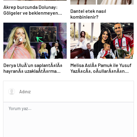
Akrep burcunda Dolunay:
Dantel etek nasıl
Gölgeler ve beklenmeyen
kombinlenir?
fırtına
Derya UluÄ’un saplantÄ±lÄ±
Melisa AslÄ± Pamuk ile Yusuf
hayranÄ± uzaklaÅtÄ±rma
YazÄ±cÄ±, oÄullarÄ±nÄ±n
kararÄ±nÄ± hiÃ§e saydÄ±,
yÃ¼zÃ¼nÃ¼ ilk kez
Ã¶n sÄ±radan konseri izledi
gÃ¶sterdi