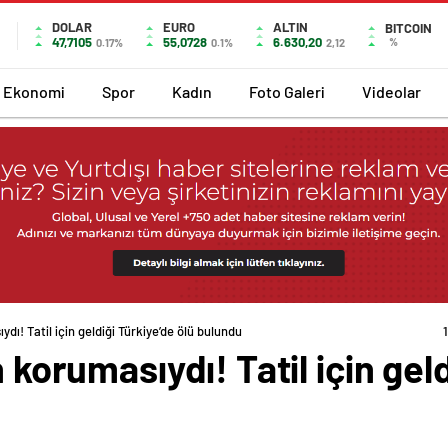
DOLAR
EURO
ALTIN
BITCOIN
47,7105
55,0728
6.630,20
%
0.17%
0.1%
2,12
Ekonomi
Spor
Kadın
Foto Galeri
Videolar
ydı! Tatil için geldiği Türkiye’de ölü bulundu
n korumasıydı! Tatil için gel