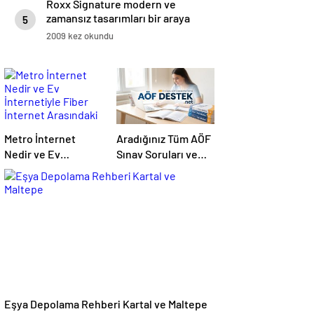
Roxx Signature modern ve
zamansız tasarımları bir araya
5
getiriyor
2009 kez okundu
Metro İnternet
Aradığınız Tüm AÖF
Nedir ve Ev
Sınav Soruları ve
İnternetiyle Fiber
Canlı Açıköğretim
İnternet Arasındaki
Forumu Burada
Farklar
Eşya Depolama Rehberi Kartal ve Maltepe