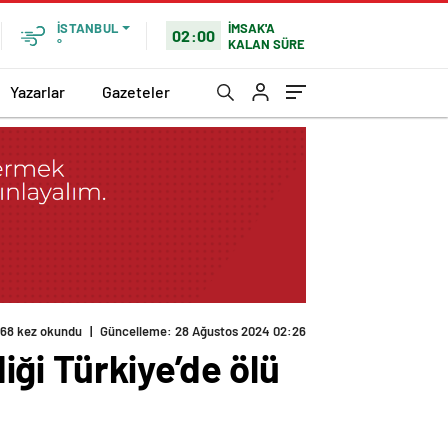
İMSAK'A
İSTANBUL
02:00
KALAN SÜRE
°
Yazarlar
Gazeteler
168 kez okundu
|
Güncelleme: 28 Ağustos 2024 02:26
diği Türkiye’de ölü