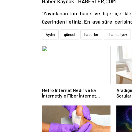
Haber Kaynak : HABERLER.COM
“Yayınlanan tüm haber ve diğer içerikler i
üzerinden iletiniz. En kısa süre içerisin
Aydın
güncel
haberler
ilham aliyev
Metro İnternet Nedir ve Ev
Aradığı
İnternetiyle Fiber İnternet
Sorular
Arasındaki Farklar
Forumu