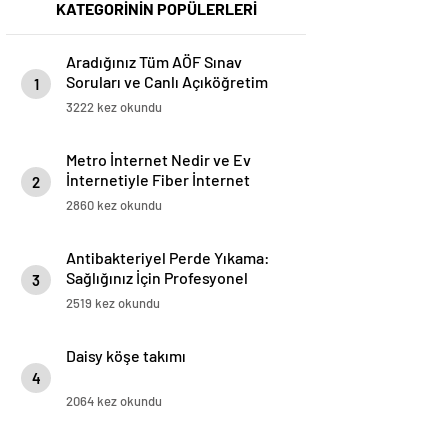
KATEGORİNİN POPÜLERLERİ
Aradığınız Tüm AÖF Sınav
Soruları ve Canlı Açıköğretim
1
Forumu Burada
3222 kez okundu
Metro İnternet Nedir ve Ev
İnternetiyle Fiber İnternet
2
Arasındaki Farklar
2860 kez okundu
Antibakteriyel Perde Yıkama:
Sağlığınız İçin Profesyonel
3
Çözümler
2519 kez okundu
Daisy köşe takımı
4
2064 kez okundu