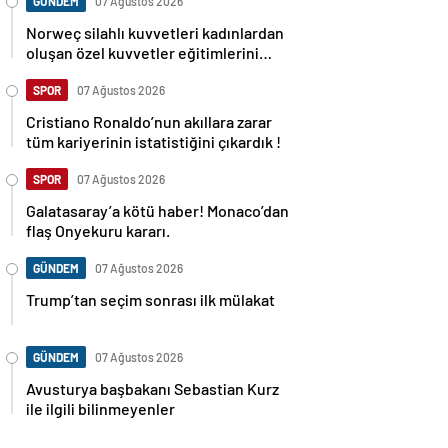
GÜNDEM
07 Ağustos 2026
Norweç silahlı kuvvetleri kadınlardan
oluşan özel kuvvetler eğitimlerini
başlattı.
SPOR
07 Ağustos 2026
Cristiano Ronaldo’nun akıllara zarar
tüm kariyerinin istatistiğini çıkardık !
SPOR
07 Ağustos 2026
Galatasaray’a kötü haber! Monaco’dan
flaş Onyekuru kararı.
GÜNDEM
07 Ağustos 2026
Trump’tan seçim sonrası ilk mülakat
GÜNDEM
07 Ağustos 2026
Avusturya başbakanı Sebastian Kurz
ile ilgili bilinmeyenler