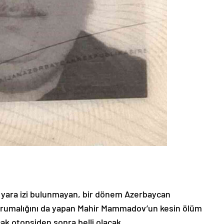
r yara izi bulunmayan, bir dönem Azerbaycan
orumalığını da yapan Mahir Mammadov’un kesin ölüm
cak otopsiden sonra belli olacak.