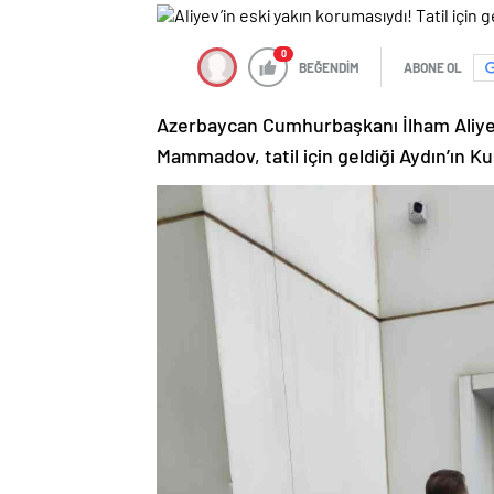
0
BEĞENDİM
ABONE OL
Azerbaycan Cumhurbaşkanı İlham Aliyev
Mammadov, tatil için geldiği Aydın’ın K