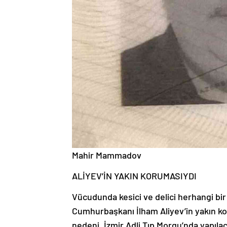
Mahir Mammadov
ALİYEV’İN YAKIN KORUMASIYDI
Vücudunda kesici ve delici herhangi bi
Cumhurbaşkanı İlham Aliyev’in yakın k
nedeni, İzmir Adli Tıp Morgu’nda yapıla