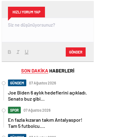
HIZLI YORUM YAP
GÖNDER
SON DAKİKA
HABERLERİ
GÜNDEM
07 Ağustos 2026
Joe Biden 6 aylık hedeflerini açıkladı.
Senato buz gibi…
SPOR
07 Ağustos 2026
En fazla kızaran takım Antalyaspor!
Tam 5 futbolcu….