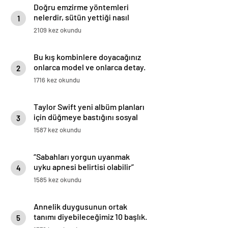
Doğru emzirme yöntemleri
nelerdir, sütün yettiği nasıl
1
anlaşılır?
2109 kez okundu
Bu kış kombinlere doyacağınız
onlarca model ve onlarca detay.
2
1716 kez okundu
Taylor Swift yeni albüm planları
için düğmeye bastığını sosyal
3
medyadan duyurdu!
1587 kez okundu
“Sabahları yorgun uyanmak
uyku apnesi belirtisi olabilir”
4
1585 kez okundu
Annelik duygusunun ortak
tanımı diyebileceğimiz 10 başlık.
5