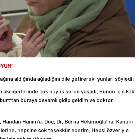
UYUM”
ına aldığında ağladığını dile getirerek, şunları söyledi:
n akciğerlerinde çok büyük sorun yaşadı. Bunun için kök
ayburt’tan buraya devamlı gidip geldim ve doktor
 Handan Hanım’a, Doç. Dr. Berna Hekimoğlu’na, Kanuni
lerine, hepsine çok teşekkür ederim. Hepsi özveriyle
ğim için çok mutluyum.