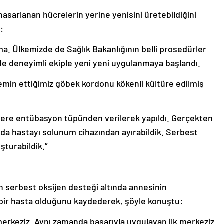
hasarlanan hücrelerin yerine yenisini üretebildiğini
i:
a. Ülkemizde de Sağlık Bakanlığının belli prosedürler
rde deneyimli ekiple yeni yeni uygulanmaya başlandı.
min ettiğimiz göbek kordonu kökenli kültüre edilmiş
re entübasyon tüpünden verilerek yapıldı. Gerçekten
da hastayı solunum cihazından ayırabildik. Serbest
şturabildik.”
an serbest oksijen desteği altında annesinin
ği bir hasta olduğunu kaydederek, şöyle konuştu:
merkeziz. Aynı zamanda başarıyla uygulayan ilk merkeziz.