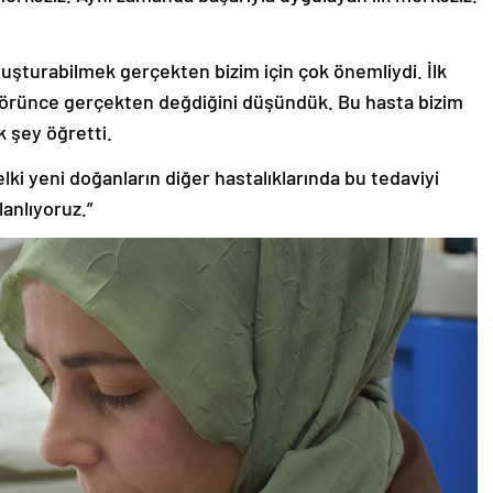
şturabilmek gerçekten bizim için çok önemliydi. İlk
örünce gerçekten değdiğini düşündük. Bu hasta bizim
k şey öğretti.
elki yeni doğanların diğer hastalıklarında bu tedaviyi
lanlıyoruz.”