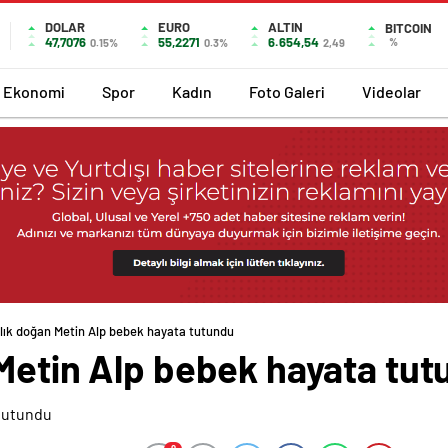
DOLAR
EURO
ALTIN
BITCOIN
47,7076
55,2271
6.654,54
%
0.15%
0.3%
2,49
Ekonomi
Spor
Kadın
Foto Galeri
Videolar
lık doğan Metin Alp bebek hayata tutundu
 Metin Alp bebek hayata tu