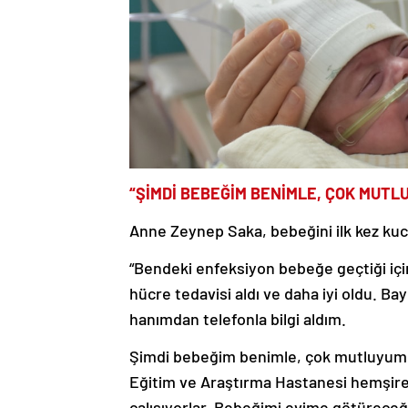
“ŞİMDİ BEBEĞİM BENİMLE, ÇOK MUTL
Anne Zeynep Saka, bebeğini ilk kez kucağ
“Bendeki enfeksiyon bebeğe geçtiği içi
hücre tedavisi aldı ve daha iyi oldu. B
hanımdan telefonla bilgi aldım.
Şimdi bebeğim benimle, çok mutluyum.
Eğitim ve Araştırma Hastanesi hemşire
çalışıyorlar. Bebeğimi evime götürece