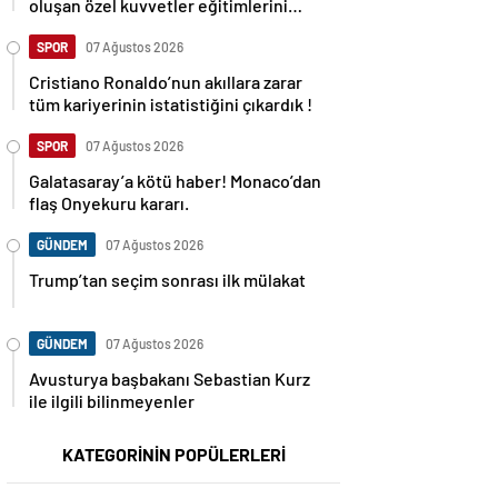
oluşan özel kuvvetler eğitimlerini
başlattı.
SPOR
07 Ağustos 2026
Cristiano Ronaldo’nun akıllara zarar
tüm kariyerinin istatistiğini çıkardık !
SPOR
07 Ağustos 2026
Galatasaray’a kötü haber! Monaco’dan
flaş Onyekuru kararı.
GÜNDEM
07 Ağustos 2026
Trump’tan seçim sonrası ilk mülakat
GÜNDEM
07 Ağustos 2026
Avusturya başbakanı Sebastian Kurz
ile ilgili bilinmeyenler
KATEGORİNİN POPÜLERLERİ