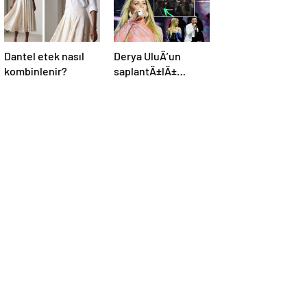
Dantel etek nasıl
Derya UluÄ’un
kombinlenir?
saplantÄ±lÄ±
hayranÄ±
uzaklaÅtÄ±rma
kararÄ±nÄ± hiÃ§e
saydÄ±, Ã¶n
sÄ±radan konseri
izledi