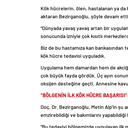
Kök hücrelerin, ölen, hastalanan ya da 
aktaran Bezirganoğlu, şöyle devam ett
“Dünyada yavaş yavaş artan bir uygulam
sonucunda izniyle çok kısıtlı merkezle
Biz de bu hastamıza kan bankasından te
kök hücre tedavisi uyguladık.
Uygulama hem damardan hem de akciğe
çok büyük fayda gördük. Üç ayın sonun
oksijen desteğine geçti. Annesine kavu
“BÖLGENİN İLK KÖK HÜCRE BAŞARISI”
Doç. Dr. Bezirganoğlu, Metin Alp’in şu 
emzirebildiği ve bakımlarını yapabildi
“Bu tedaviyi bölgemizde uygulayan ilk 