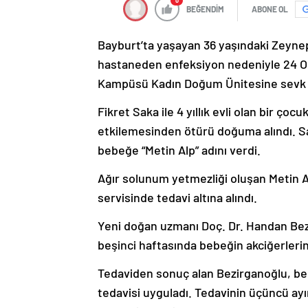
0
BEĞENDİM
ABONE OL
Bayburt’ta yaşayan 36 yaşındaki Zeynep
hastaneden enfeksiyon nedeniyle 24 O
Kampüsü Kadın Doğum Ünitesine sevk 
Fikret Saka ile 4 yıllık evli olan bir 
etkilemesinden ötürü doğuma alındı. Sak
bebeğe “Metin Alp” adını verdi.
Ağır solunum yetmezliği oluşan Metin 
servisinde tedavi altına alındı.
Yeni doğan uzmanı Doç. Dr. Handan Bez
beşinci haftasında bebeğin akciğerlerin
Tedaviden sonuç alan Bezirganoğlu, bell
tedavisi uyguladı. Tedavinin üçüncü ay