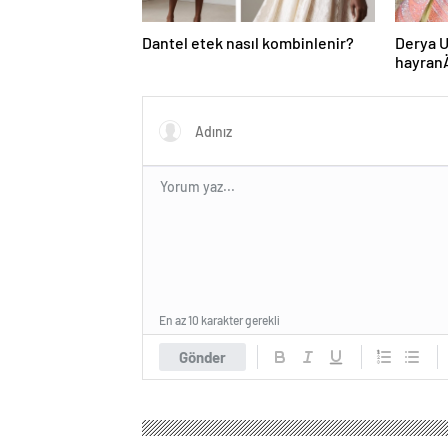
Dantel etek nasıl kombinlenir?
Derya U
hayran
kararÄ
sÄ±rada
En az 10 karakter gerekli
Gönder