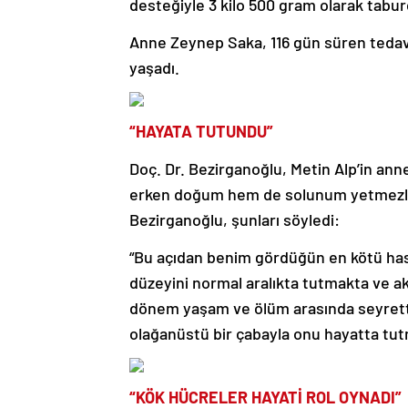
desteğiyle 3 kilo 500 gram olarak tabur
Anne Zeynep Saka, 116 gün süren teda
yaşadı.
“HAYATA TUTUNDU”
Doç. Dr. Bezirganoğlu, Metin Alp’in an
erken doğum hem de solunum yetmezliği
Bezirganoğlu, şunları söyledi:
“Bu açıdan benim gördüğün en kötü has
düzeyini normal aralıkta tutmakta ve ak
dönem yaşam ve ölüm arasında seyretti
olağanüstü bir çabayla onu hayatta tutm
“KÖK HÜCRELER HAYATİ ROL OYNADI”