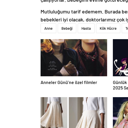
Mutluluğumu tarif edemem. Burada be
bebekleri iyi olacak, doktorlarımız çok i
Anne
Bebeği
Hasta
Kök Hücre
T
Anneler Günü’ne özel filmler
Günlük 
2025 Sa