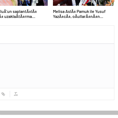
luÄ’un saplantÄ±lÄ±
Melisa AslÄ± Pamuk ile Yusuf
Ä± uzaklaÅtÄ±rma
YazÄ±cÄ±, oÄullarÄ±nÄ±n
±nÄ± hiÃ§e saydÄ±, Ã¶n
yÃ¼zÃ¼nÃ¼ ilk kez gÃ¶sterdi
n konseri izledi