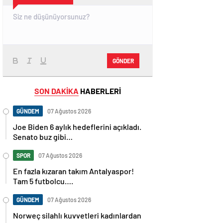
GÖNDER
SON DAKİKA
HABERLERİ
GÜNDEM
07 Ağustos 2026
Joe Biden 6 aylık hedeflerini açıkladı.
Senato buz gibi…
SPOR
07 Ağustos 2026
En fazla kızaran takım Antalyaspor!
Tam 5 futbolcu….
GÜNDEM
07 Ağustos 2026
Norweç silahlı kuvvetleri kadınlardan