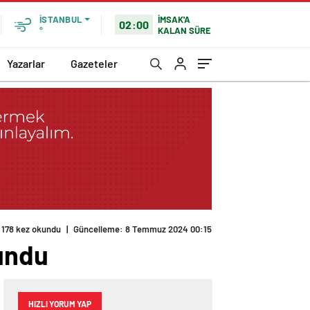
İMSAK'A
İSTANBUL
02:00
KALAN SÜRE
°
Yazarlar
Gazeteler
178 kez okundu
|
Güncelleme: 8 Temmuz 2024 00:15
tundu
HIZLI YORUM YAP