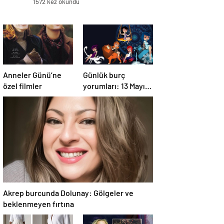
1572 kez okundu
Anneler Günü’ne
Günlük burç
özel filmler
yorumları: 13 Mayıs
2025 Salı
Akrep burcunda Dolunay: Gölgeler ve
beklenmeyen fırtına