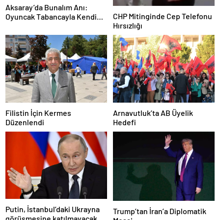
Aksaray’da Bunalım Anı:
CHP Mitinginde Cep Telefonu
Oyuncak Tabancayla Kendine
Hırsızlığı
Zarar Vermeye Çalıştı
Filistin İçin Kermes
Arnavutluk’ta AB Üyelik
Düzenlendi
Hedefi
Putin, İstanbul’daki Ukrayna
Trump’tan İran’a Diplomatik
görüşmesine katılmayacak