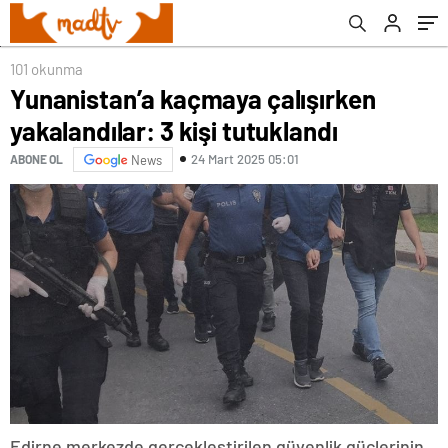
101 okunma
Yunanistan’a kaçmaya çalışırken
yakalandılar: 3 kişi tutuklandı
24 Mart 2025 05:01
ABONE OL
News
Edirne merkezde gerçekleştirilen güvenlik güçlerinin