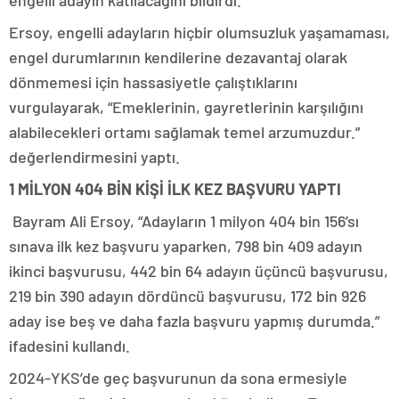
engelli adayın katılacağını bildirdi.
Ersoy, engelli adayların hiçbir olumsuzluk yaşamaması,
engel durumlarının kendilerine dezavantaj olarak
dönmemesi için hassasiyetle çalıştıklarını
vurgulayarak, “Emeklerinin, gayretlerinin karşılığını
alabilecekleri ortamı sağlamak temel arzumuzdur.”
değerlendirmesini yaptı.
1 MİLYON 404 BİN KİŞİ İLK KEZ BAŞVURU YAPTI
Bayram Ali Ersoy, “Adayların 1 milyon 404 bin 156’sı
sınava ilk kez başvuru yaparken, 798 bin 409 adayın
ikinci başvurusu, 442 bin 64 adayın üçüncü başvurusu,
219 bin 390 adayın dördüncü başvurusu, 172 bin 926
aday ise beş ve daha fazla başvuru yapmış durumda.”
ifadesini kullandı.
2024-YKS’de geç başvurunun da sona ermesiyle