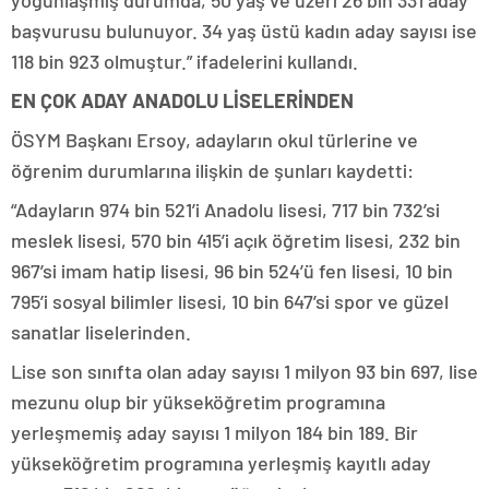
yoğunlaşmış durumda, 50 yaş ve üzeri 26 bin 331 aday
başvurusu bulunuyor. 34 yaş üstü kadın aday sayısı ise
118 bin 923 olmuştur.” ifadelerini kullandı.
EN ÇOK ADAY ANADOLU LİSELERİNDEN
ÖSYM Başkanı Ersoy, adayların okul türlerine ve
öğrenim durumlarına ilişkin de şunları kaydetti:
“Adayların 974 bin 521’i Anadolu lisesi, 717 bin 732’si
meslek lisesi, 570 bin 415’i açık öğretim lisesi, 232 bin
967’si imam hatip lisesi, 96 bin 524’ü fen lisesi, 10 bin
795’i sosyal bilimler lisesi, 10 bin 647’si spor ve güzel
sanatlar liselerinden.
Lise son sınıfta olan aday sayısı 1 milyon 93 bin 697, lise
mezunu olup bir yükseköğretim programına
yerleşmemiş aday sayısı 1 milyon 184 bin 189. Bir
yükseköğretim programına yerleşmiş kayıtlı aday