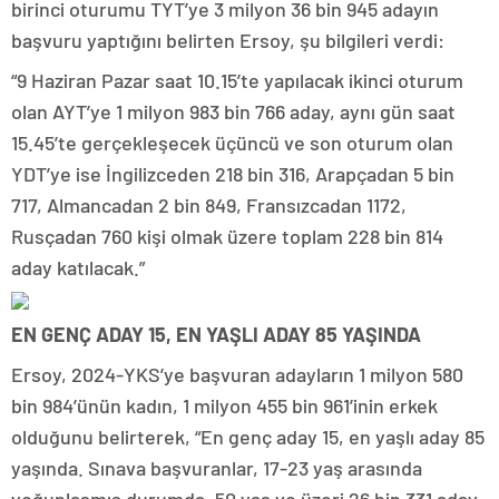
birinci oturumu TYT’ye 3 milyon 36 bin 945 adayın
başvuru yaptığını belirten Ersoy, şu bilgileri verdi:
“9 Haziran Pazar saat 10.15’te yapılacak ikinci oturum
olan AYT’ye 1 milyon 983 bin 766 aday, aynı gün saat
15.45’te gerçekleşecek üçüncü ve son oturum olan
YDT’ye ise İngilizceden 218 bin 316, Arapçadan 5 bin
717, Almancadan 2 bin 849, Fransızcadan 1172,
Rusçadan 760 kişi olmak üzere toplam 228 bin 814
aday katılacak.”
EN GENÇ ADAY 15, EN YAŞLI ADAY 85 YAŞINDA
Ersoy, 2024-YKS’ye başvuran adayların 1 milyon 580
bin 984’ünün kadın, 1 milyon 455 bin 961’inin erkek
olduğunu belirterek, “En genç aday 15, en yaşlı aday 85
yaşında. Sınava başvuranlar, 17-23 yaş arasında