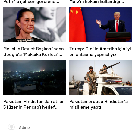
Putin’le şahsen görüşme
Merz’in kokain kullandığı
talebine ilişkin açıklama
iddiasını yalanladı
Meksika Devlet Başkanı’ndan
Trump: Çin ile Amerika için iyi
Google’a “Meksika Körfezi”
bir anlaşma yapmalıyız
davası
Pakistan, Hindistan’dan atılan
Pakistan ordusu Hindistan’a
5 füzenin Pencap’ı hedef
misilleme yaptı
aldığını açıkladı