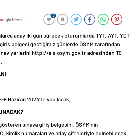
0
News
onlarca aday iki gün sürecek oturumlarda TYT, AYT, YDT
giriş belgesi geçtiğimiz günlerde ÖSYM tarafından
sınav yerlerini http://ais.osym.gov.tr adresinden TC
.
ANI
-9 Haziran 2024’te yapılacak.
ALINACAK?
i gösteren sınava giriş belgesini, ÖSYM’nin
C. kimlik numaraları ve aday şifreleriyle edinebilecek.