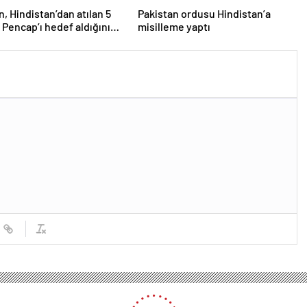
n, Hindistan’dan atılan 5
Pakistan ordusu Hindistan’a
 Pencap’ı hedef aldığını
misilleme yaptı
ı