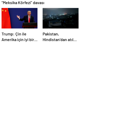
“Meksika Körfezi” davası
Trump: Çin ile
Pakistan,
Amerika için iyi bir
Hindistan’dan atılan
anlaşma yapmalıyız
5 füzenin Pencap’ı
hedef aldığını
açıkladı