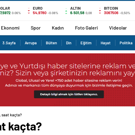
DOLAR
EURO
ALTIN
BITCOIN
7,5972
54,9780
6.501,58
3067506
0.06%
-0.08%
0,08
-0,50%
Ekonomi
Spor
Kadın
Foto Galeri
Videolar
3.Sayfa
Avrupa
Bülten
Din
Eğitim
Hayat
Politika
 saat kaçta?
t kaçta?