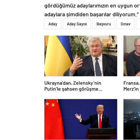
gördüğümüz adaylarımızın en uygun orta
adaylara şimdiden başarılar diliyorum.”
Aday
Aday Sayısı
Başvuru
Sınav
Ukrayna’dan, Zelensky’nin
Fransa,
Putin’le şahsen görüşme
Merz’in
talebine ilişkin açıklama
yalanla