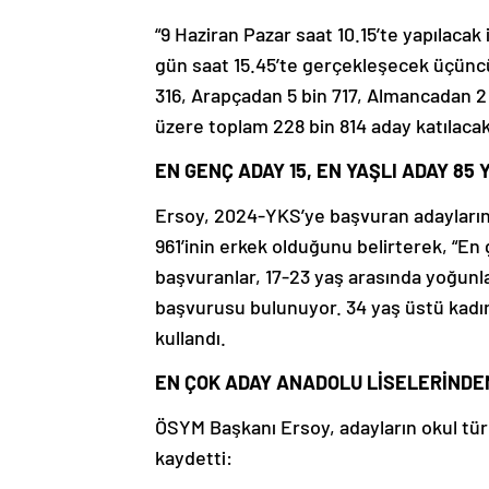
“9 Haziran Pazar saat 10.15’te yapılacak
gün saat 15.45’te gerçekleşecek üçüncü
316, Arapçadan 5 bin 717, Almancadan 2
üzere toplam 228 bin 814 aday katılacak
EN GENÇ ADAY 15, EN YAŞLI ADAY 85 
Ersoy, 2024-YKS’ye başvuran adayların 
961’inin erkek olduğunu belirterek, “En 
başvuranlar, 17-23 yaş arasında yoğunl
başvurusu bulunuyor. 34 yaş üstü kadın a
kullandı.
EN ÇOK ADAY ANADOLU LİSELERİNDE
ÖSYM Başkanı Ersoy, adayların okul türl
kaydetti: