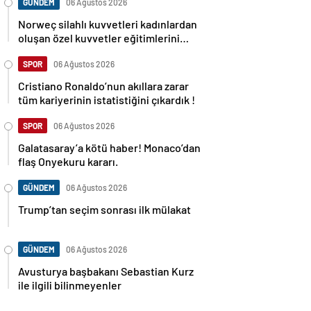
GÜNDEM
06 Ağustos 2026
Norweç silahlı kuvvetleri kadınlardan
oluşan özel kuvvetler eğitimlerini
başlattı.
SPOR
06 Ağustos 2026
Cristiano Ronaldo’nun akıllara zarar
tüm kariyerinin istatistiğini çıkardık !
SPOR
06 Ağustos 2026
Galatasaray’a kötü haber! Monaco’dan
flaş Onyekuru kararı.
GÜNDEM
06 Ağustos 2026
Trump’tan seçim sonrası ilk mülakat
GÜNDEM
06 Ağustos 2026
Avusturya başbakanı Sebastian Kurz
ile ilgili bilinmeyenler