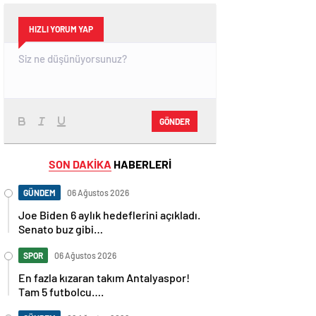
HIZLI YORUM YAP
GÖNDER
SON DAKİKA
HABERLERİ
GÜNDEM
06 Ağustos 2026
Joe Biden 6 aylık hedeflerini açıkladı.
Senato buz gibi…
SPOR
06 Ağustos 2026
En fazla kızaran takım Antalyaspor!
Tam 5 futbolcu….