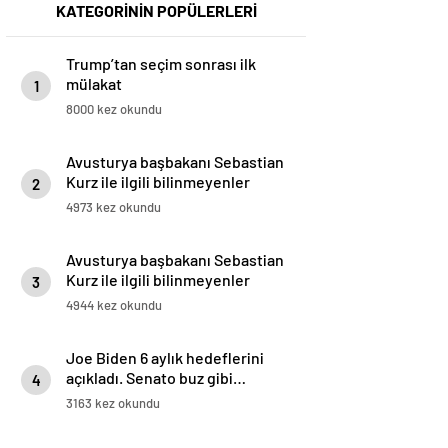
KATEGORİNİN POPÜLERLERİ
Trump’tan seçim sonrası ilk
mülakat
1
8000 kez okundu
Avusturya başbakanı Sebastian
Kurz ile ilgili bilinmeyenler
2
4973 kez okundu
Avusturya başbakanı Sebastian
Kurz ile ilgili bilinmeyenler
3
4944 kez okundu
Joe Biden 6 aylık hedeflerini
açıkladı. Senato buz gibi…
4
3163 kez okundu