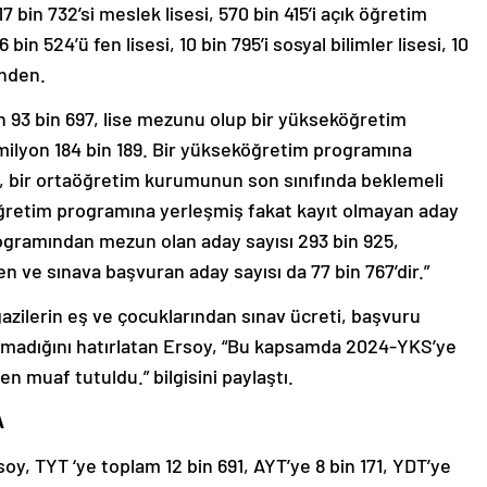
17 bin 732’si meslek lisesi, 570 bin 415’i açık öğretim
 bin 524’ü fen lisesi, 10 bin 795’i sosyal bilimler lisesi, 10
rinden.
on 93 bin 697, lise mezunu olup bir yükseköğretim
milyon 184 bin 189. Bir yükseköğretim programına
60, bir ortaöğretim kurumunun son sınıfında beklemeli
köğretim programına yerleşmiş fakat kayıt olmayan aday
rogramından mezun olan aday sayısı 293 bin 925,
 ve sınava başvuran aday sayısı da 77 bin 767’dir.”
gazilerin eş ve çocuklarından sınav ücreti, başvuru
ınmadığını hatırlatan Ersoy, “Bu kapsamda 2024-YKS’ye
n muaf tutuldu.” bilgisini paylaştı.
A
Ersoy, TYT ‘ye toplam 12 bin 691, AYT’ye 8 bin 171, YDT’ye