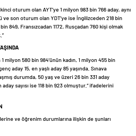
 ikinci oturum olan AYT’ye 1 milyon 983 bin 766 aday, aynı
 ve son oturum olan YDT’ye ise İngilizceden 218 bin
 bin 849, Fransızcadan 1172, Rusçadan 760 kişi olmak
.”
YAŞINDA
1 milyon 580 bin 984’ünün kadın, 1 milyon 455 bin
genç aday 15, en yaşlı aday 85 yaşında. Sınava
aşmış durumda, 50 yaş ve üzeri 26 bin 331 aday
day sayısı ise 118 bin 923 olmuştur.” ifadelerini
N
erine ve öğrenim durumlarına ilişkin de şunları