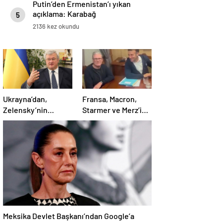
Putin’den Ermenistan’ı yıkan
açıklama: Karabağ
5
Azerbaycan’ın ayrılmaz bir
2136 kez okundu
parçasıdır!
Ukrayna’dan,
Fransa, Macron,
Zelensky’nin
Starmer ve Merz’in
Putin’le şahsen
kokain kullandığı
görüşme talebine
iddiasını yalanladı
ilişkin açıklama
Meksika Devlet Başkanı’ndan Google’a