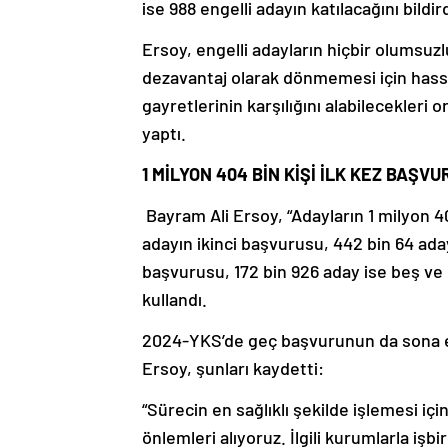
ise 988 engelli adayın katılacağını bildir
Ersoy, engelli adayların hiçbir olumsu
dezavantaj olarak dönmemesi için hassas
gayretlerinin karşılığını alabilecekler
yaptı.
1 MİLYON 404 BİN KİŞİ İLK KEZ BAŞVU
Bayram Ali Ersoy, “Adayların 1 milyon 40
adayın ikinci başvurusu, 442 bin 64 ad
başvurusu, 172 bin 926 aday ise beş ve
kullandı.
2024-YKS’de geç başvurunun da sona e
Ersoy, şunları kaydetti:
“Sürecin en sağlıklı şekilde işlemesi içi
önlemleri alıyoruz. İlgili kurumlarla iş