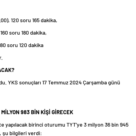
00), 120 soru 165 dakika,
 160 soru 180 dakika,
 80 soru 120 dakika
r.
ACAK?
i oldu. YKS sonuçları 17 Temmuz 2024 Çarşamba günü
1 MİLYON 983 BİN KİŞİ GİRECEK
te yapılacak birinci oturumu TYT’ye 3 milyon 36 bin 945
 şu bilgileri verdi: