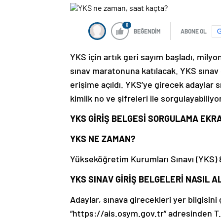
0
BEĞENDİM
ABONE OL
YKS için artık geri sayım başladı, mily
sınav maratonuna katılacak. YKS sınav 
erişime açıldı. YKS’ye girecek adaylar 
kimlik no ve şifreleri ile sorgulayabiliyor
YKS GİRİŞ BELGESİ SORGULAMA EKR
YKS NE ZAMAN?
Yükseköğretim Kurumları Sınavı (YKS) 8
YKS SINAV GİRİŞ BELGELERİ NASIL 
Adaylar, sınava girecekleri yer bilgisin
“https://ais.osym.gov.tr” adresinden T.