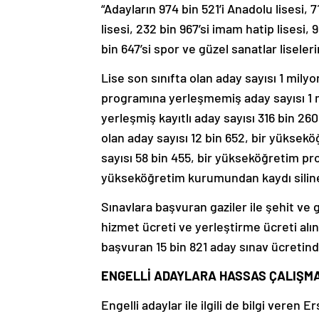
“Adayların 974 bin 521’i Anadolu lisesi, 7
lisesi, 232 bin 967’si imam hatip lisesi, 96
bin 647’si spor ve güzel sanatlar lisele
Lise son sınıfta olan aday sayısı 1 mily
programına yerleşmemiş aday sayısı 1 
yerleşmiş kayıtlı aday sayısı 316 bin 2
olan aday sayısı 12 bin 652, bir yükse
sayısı 58 bin 455, bir yükseköğretim p
yükseköğretim kurumundan kaydı silinen
Sınavlara başvuran gaziler ile şehit ve 
hizmet ücreti ve yerleştirme ücreti al
başvuran 15 bin 821 aday sınav ücretinde
ENGELLİ ADAYLARA HASSAS ÇALIŞM
Engelli adaylar ile ilgili de bilgi veren 