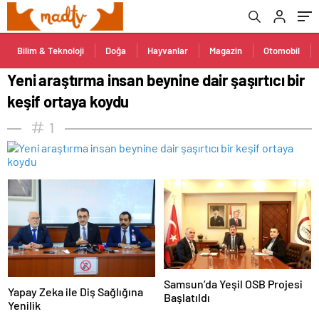
Bilim & Teknoloji
Doğa
Hayvanlar
Magazin
Otomobil
Yeni araştırma insan beynine dair şaşırtıcı bir
keşif ortaya koydu
1
Samsun’da Yeşil OSB Projesi
Yapay Zeka ile Diş Sağlığına
Başlatıldı
Yenilik