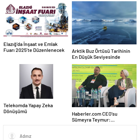
Elazığ’da İnşaat ve Emlak
Fuarı 2025’te Düzenlenecek
Arktik Buz Örtüsü Tarihinin
En Düşük Seviyesinde
Telekomda Yapay Zeka
Dönüşümü
Haberler.com CEO’su
Sümeyra Teymur:
Gastronomi içerikleri uzun
soluklu